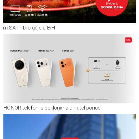
m:SAT - bilo gdje u BiH
HONOR telefoni s poklonima u m:tel ponudi