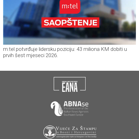
m:tel potvrđuje lidersku poziciju: 43 miliona KM dobiti u
prvih šest mjeseci 2026.