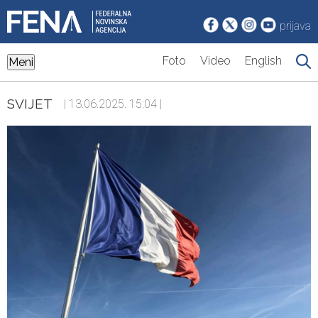
prijava
Foto
Video
English
Meni
SVIJET
| 13.06.2025. 15:04 |