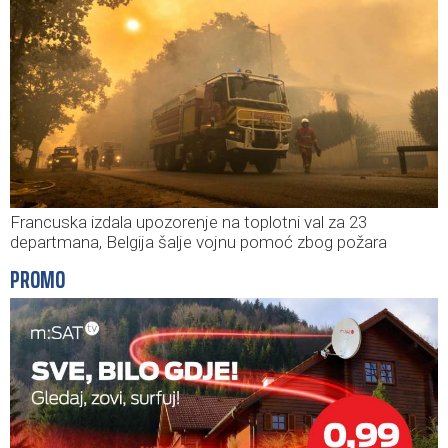
Francuska izdala upozorenje na toplotni val za 23
departmana, Belgija šalje vojnu pomoć zbog požara
PROMO