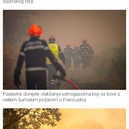
svjetskog rata
Padavine donijele olakšanje vatrogascima koji se bore s
velikim šumskim požarom u Francuskoj