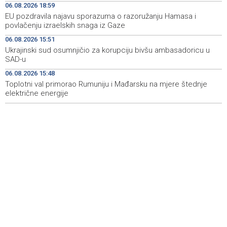
06.08.2026 18:59
EU pozdravila najavu sporazuma o razoružanju Hamasa i
Španska krajnja ljevica i desnica ujedinjene protiv
19:29
povlačenju izraelskih snaga iz Gaze
Maroka kao suorganizatora SP 2030.
06.08.2026 15:51
Grad Novi Travnik prvi put izravno dobio sredstva
19:27
Ukrajinski sud osumnjičio za korupciju bivšu ambasadoricu u
Europske unije
SAD-u
06.08.2026 15:48
Soreca says SEPA application marks important
19:16
milestone on BiH's EU path
Toplotni val primorao Rumuniju i Mađarsku na mjere štednje
električne energije