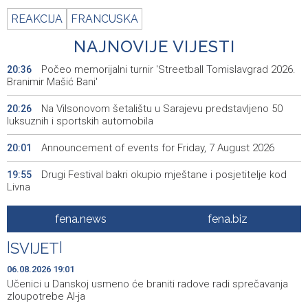
REAKCIJA
FRANCUSKA
NAJNOVIJE VIJESTI
Počeo memorijalni turnir 'Streetball Tomislavgrad 2026.
20:36
Branimir Mašić Bani'
Na Vilsonovom šetalištu u Sarajevu predstavljeno 50
20:26
luksuznih i sportskih automobila
Announcement of events for Friday, 7 August 2026
20:01
Drugi Festival bakri okupio mještane i posjetitelje kod
19:55
Livna
Novi Travnik receives first direct EU funding for UNESCO
19:45
fena.news
fena.biz
heritage project
|
SVIJET
|
Crishock: OHR maintains an open dialogue with all
19:33
political stakeholders in BiH
06.08.2026 19:01
Učenici u Danskoj usmeno će braniti radove radi sprečavanja
Velika nagrada Britanije ostaje u MotoGP kalendaru do
19:32
zloupotrebe AI-ja
2028. godine