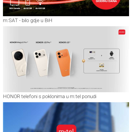
m:SAT - bilo gdje u BiH
HONOR telefoni s poklonima u m:tel ponudi