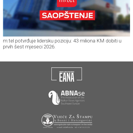
m:tel potvrđuje lidersku poziciju: 43 miliona KM dobiti u
prvih šest mjeseci 2026.