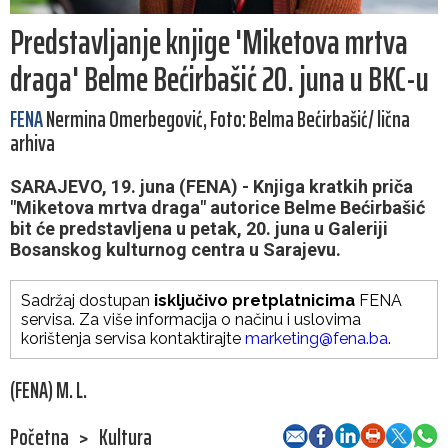
Predstavljanje knjige 'Miketova mrtva
draga' Belme Bećirbašić 20. juna u BKC-u
FENA
Nermina Omerbegović, Foto: Belma Bećirbašić/ lična
arhiva
SARAJEVO, 19. juna (FENA) - Knjiga kratkih priča
"Miketova mrtva draga" autorice Belme Bećirbašić
bit će predstavljena u petak, 20. juna u Galeriji
Bosanskog kulturnog centra u Sarajevu.
Sadržaj dostupan
isključivo pretplatnicima
FENA
servisa. Za više informacija o načinu i uslovima
korištenja servisa kontaktirajte
marketing@fena.ba
.
(FENA) M. L.
Početna
>
Kultura