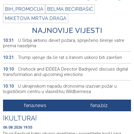
BIH_PROMOCIJA
BELMA BEĆIRBAŠIĆ
MIKETOVA MRTVA DRAGA
NAJNOVIJE VIJESTI
U Srbiji aktivno devet požara, spriječeno širenje vatre
10:31
prema naseljima
Trump vjeruje da će rat s Iranom uskoro biti završen
10:21
Crishock and IDDEEA Director Badnjević discuss digital
10:10
transformation and upcoming elections
U ukrajinskom napadu dronovima izazvan požar u
10:10
logističkom centru u vlasništvu Wildberriesa
Kajganić and Irish Ambassador discuss rule of law and
10:02
fena.news
fena.biz
BiH's EU path
|
KULTURA
|
Wildfire near Konjic remains active as firefighters
09:56
defend homes
06.08.2026 19:55
Drugi Festival bakri okupio mještane i posjetitelje kod Livna