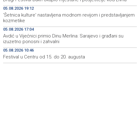
Juli donio rast turističkog prometa u KS - Više od 112
09:53
05.08.2026 19:12
hiljada gostiju i 241 hiljada noćenja
'Šetnica kulture' nastavljena modnom revijom i predstavljanjem
kozmetike
Njemačka tvrdi da avioni parkirani na aerodromu Halle
09:48
nisu imali municiju
05.08.2026 17:04
Avdić u Vijećnici primio Dinu Merlina: Sarajevo i građani su
U Sarajevu počelo saobraćati 10 novih ISUZU autobusa
09:41
izuzetno ponosni i zahvalni
05.08.2026 10:46
Crnogorska vlada pokazala je da poštuje Hrvatsku
09:32
Festival u Centru od 15. do 20. augusta