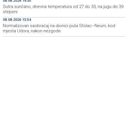
08.08.2026 14:30
Kukoč ponovno na Topali
Sutra sunčano, dnevna temperatura od 27 do 33, na jugu do 39
stepeni
Priopćenje za javnost HDZ 1990
15:40
08.08.2026 13:54
Normalizovan saobraćaj na dionici puta Stolac–Neum, kod
Pentagon pozvao američke odbrambene firme da
14:53
ubrzaju proizvodnju oružja usred iscrpljenih zaliha
mjesta Udora, nakon nezgode