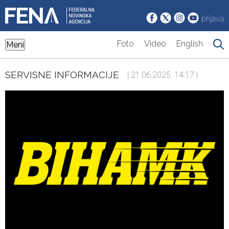
prijava
Foto
Video
English
Meni
SERVISNE INFORMACIJE
| 21.06.2025. 14:17 |