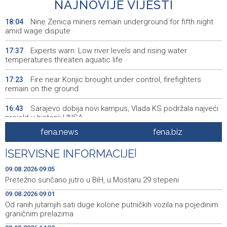
NAJNOVIJE VIJESTI
Nine Zenica miners remain underground for fifth night
18:04
amid wage dispute
Experts warn: Low river levels and rising water
17:37
temperatures threaten aquatic life
Fire near Konjic brought under control, firefighters
17:23
remain on the ground
Sarajevo dobija novi kampus, Vlada KS podržala najveći
16:43
projekt u historiji UNSA
fena.news
fena.biz
More than 500 participants take part in Drina Regatta
16:28
from Modran to Goražde
|
SERVISNE INFORMACIJE
|
'Suočavanje s prošlošću' SFF-a: Filmovi koji istražuju
16:24
09.08.2026 09:05
nasljeđe sukoba i mogućnosti otpora
Pretežno sunčano jutro u BiH, u Mostaru 29 stepeni
09.08.2026 09:01
Sarajevo Film Festival brings special Youth Program to
16:06
Tuzla
Od ranih jutarnjih sati duge kolone putničkih vozila na pojedinim
graničnim prelazima
Posuški turnir 'Kamen, krš i maslina' potvrdio svoj ugled,
15:58