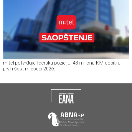
m:tel potvrđuje lidersku poziciju: 43 miliona KM dobiti u
prvih šest mjeseci 2026.