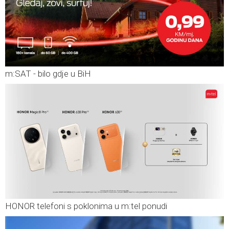
m:SAT - bilo gdje u BiH
HONOR telefoni s poklonima u m:tel ponudi