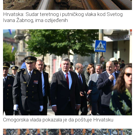
Hrvatska: Sudar teretnog i putničkog vlaka kod Svetog
Ivana Žabnog, ima ozlijeđenih
Crnogorska vlada pokazala je da poštuje Hrvatsku