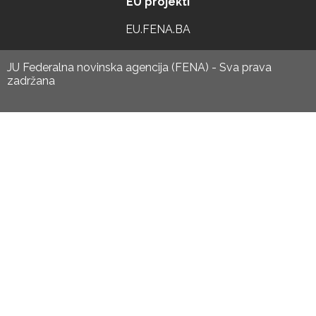
EU projekti
EU.FENA.BA
JU Federalna novinska agencija (FENA) - Sva prava
zadržana