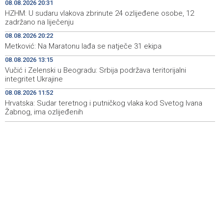
08.08.2026 20:31
Iran 'vrlo blizu' dogovora s Omanom o novoj Hormuškoj
18:09
HZHM: U sudaru vlakova zbrinute 24 ozlijeđene osobe, 12
brodskoj ruti
zadržano na liječenju
08.08.2026 20:22
Koncertom Marije Šerifović večeras se zatvara
18:05
Metković: Na Maratonu lađa se natječe 31 ekipa
manifestacija 'Dani dijaspore Travnik 2026'
08.08.2026 13:15
Kod mosta Brčko - Gunja pronađene kosti, vještaci
17:26
Vučić i Zelenski u Beogradu: Srbija podržava teritorijalni
sudske medicine utvrđuju porijeklo
integritet Ukrajine
08.08.2026 11:52
'Pekijada' u Varešu okupila 37 ekipa iz četiri države
17:15
regiona
Hrvatska: Sudar teretnog i putničkog vlaka kod Svetog Ivana
Žabnog, ima ozlijeđenih