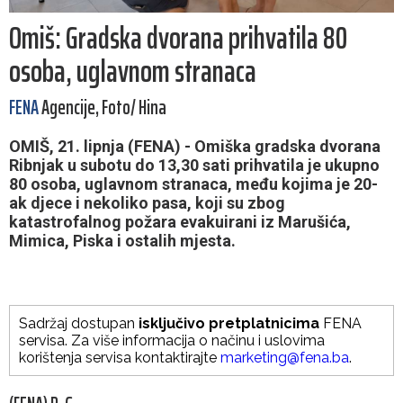
Omiš: Gradska dvorana prihvatila 80
osoba, uglavnom stranaca
FENA
Agencije, Foto/ Hina
OMIŠ, 21. lipnja (FENA) - Omiška gradska dvorana
Ribnjak u subotu do 13,30 sati prihvatila je ukupno
80 osoba, uglavnom stranaca, među kojima je 20-
ak djece i nekoliko pasa, koji su zbog
katastrofalnog požara evakuirani iz Marušića,
Mimica, Piska i ostalih mjesta.
Sadržaj dostupan
isključivo pretplatnicima
FENA
servisa. Za više informacija o načinu i uslovima
korištenja servisa kontaktirajte
marketing@fena.ba
.