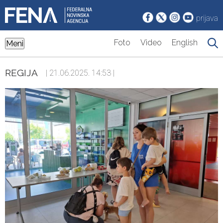
prijava
Foto
Video
English
Meni
REGIJA
| 21.06.2025. 14:53 |