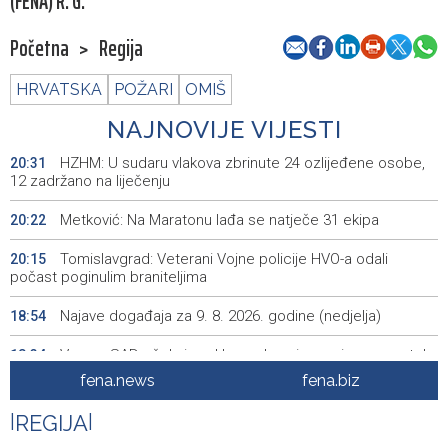
(FENA) R. G.
Početna
>
Regija
HRVATSKA
POŽARI
OMIŠ
NAJNOVIJE VIJESTI
HZHM: U sudaru vlakova zbrinute 24 ozlijeđene osobe,
20:31
12 zadržano na liječenju
Metković: Na Maratonu lađa se natječe 31 ekipa
20:22
Tomislavgrad: Veterani Vojne policije HVO-a odali
20:15
počast poginulim braniteljima
Najave događaja za 9. 8. 2026. godine (nedjelja)
18:54
Vance: SAD očekuje od Irana da osigura siguran protok
18:34
nafte kroz Hormuški moreuz
fena.news
fena.biz
Iranski šef sigurnosti: Hormuški moreuz će ostati
18:21
|
REGIJA
|
zatvoren dok SAD ne ispuni zahtjeve Teherana