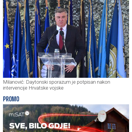
Milanović: Daytonski sporazum je potpisan nakon
intervencije Hrvatske vojske
PROMO