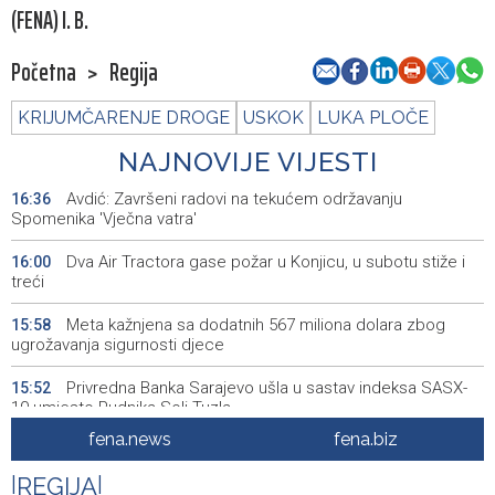
(FENA) I. B.
Početna
>
Regija
KRIJUMČARENJE DROGE
USKOK
LUKA PLOČE
NAJNOVIJE VIJESTI
Avdić: Završeni radovi na tekućem održavanju
16:36
Spomenika 'Vječna vatra'
Dva Air Tractora gase požar u Konjicu, u subotu stiže i
16:00
treći
Meta kažnjena sa dodatnih 567 miliona dolara zbog
15:58
ugrožavanja sigurnosti djece
Privredna Banka Sarajevo ušla u sastav indeksa SASX-
15:52
10 umjesto Rudnika Soli Tuzla
fena.news
fena.biz
Oko 150 izlagača stiže u Gradačac na 53. Međunarodni
15:46
sajam šljive
|
REGIJA
|