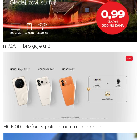
m:SAT - bilo gdje u BiH
HONOR telefoni s poklonima u m:tel ponudi