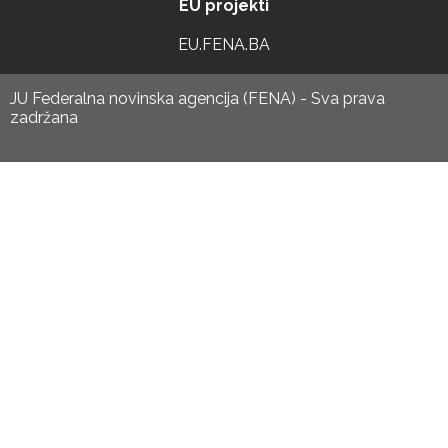
EU projekti
EU.FENA.BA
JU Federalna novinska agencija (FENA) - Sva prava
zadržana