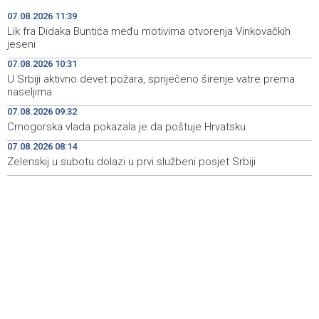
Španija postavila ultimatum Italiji da ukine granične
15:44
07.08.2026 11:39
kontrole
Lik fra Didaka Buntića među motivima otvorenja Vinkovačkih
jeseni
Goražde residents protest over repeated water
15:42
07.08.2026 10:31
outages
U Srbiji aktivno devet požara, spriječeno širenje vatre prema
naseljima
Dani dijaspore Travnik 2026: Održan susret
15:31
gospodarstvenika
07.08.2026 09:32
Crnogorska vlada pokazala je da poštuje Hrvatsku
Priopćenje za javnost Naše stranke Mostar
15:27
07.08.2026 08:14
Zelenskij u subotu dolazi u prvi službeni posjet Srbiji
Na Sarajevskoj berzi sedmični promet 993.831 KM
15:25