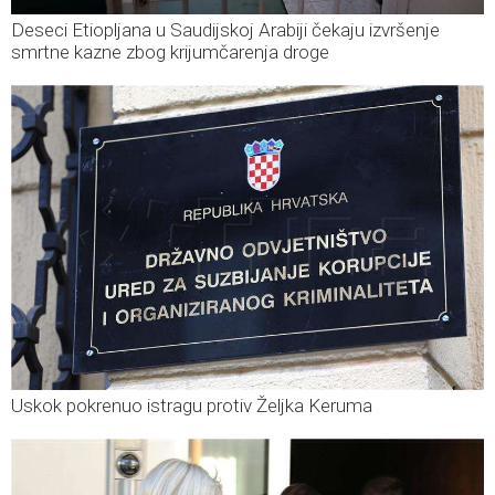
Deseci Etiopljana u Saudijskoj Arabiji čekaju izvršenje
smrtne kazne zbog krijumčarenja droge
Uskok pokrenuo istragu protiv Željka Keruma