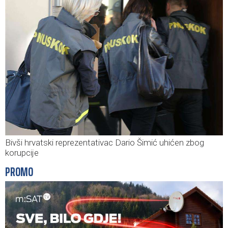
Bivši hrvatski reprezentativac Dario Šimić uhićen zbog
korupcije
PROMO