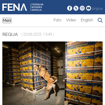
prijava
Foto
Video
English
Meni
REGIJA
| 23.06.2025. 13:45 |