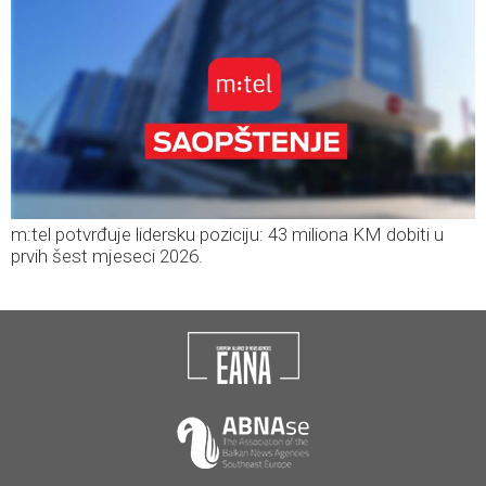
m:tel potvrđuje lidersku poziciju: 43 miliona KM dobiti u
prvih šest mjeseci 2026.