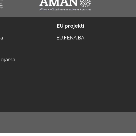
EU projekti
ta
EU.FENA.BA
acijama
a