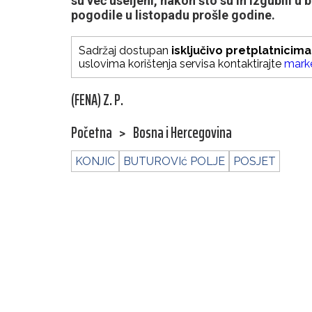
su već useljeni, nakon što su ih izgubili 
pogodile u listopadu prošle godine.
Sadržaj dostupan
isključivo pretplatnicima
uslovima korištenja servisa kontaktirajte
mark
(FENA) Z. P.
Početna
>
Bosna i Hercegovina
KONJIC
BUTUROVIć POLJE
POSJET