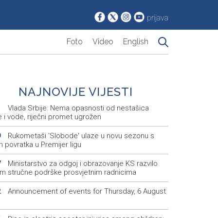
prijava
Foto
Video
English
NAJNOVIJE VIJESTI
Vlada Srbije: Nema opasnosti od nestašica
1
e i vode, riječni promet ugrožen
Rukometaši 'Slobode' ulaze u novu sezonu s
9
m povratka u Premijer ligu
Ministarstvo za odgoj i obrazovanje KS razvilo
7
em stručne podrške prosvjetnim radnicima
Announcement of events for Thursday, 6 August
2