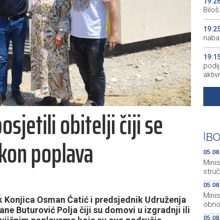
19:2
Bilo
19:2
naba
19:1
podij
aktiv
19:1
peopl
osjetili obitelji čiji se
19:1
pred
|
BO
kon poplava
19:0
05.08
empl
Minis
stru
05.08
Mini
k Konjica Osman Ćatić i predsjednik Udruženja
obnov
tane Buturović Polja čiji su domovi u izgradnji ili
05.08