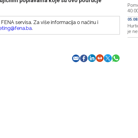
u bujičnim poplavama koje su ovo područje
Pomo
40.00
05.08
FENA servisa. Za više informacija o načinu i
Hurti
eting@fena.ba
.
je n