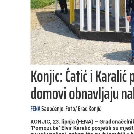
Konjic: Ćatić i Karalić p
domovi obnavljaju na
FENA
Saopćenje, Foto/ Grad Konjić
KONJIC, 23. lipnja (FENA) – Gradonačelni
''Pomozi.ba'' Elvir Karalić posjetili su mješ