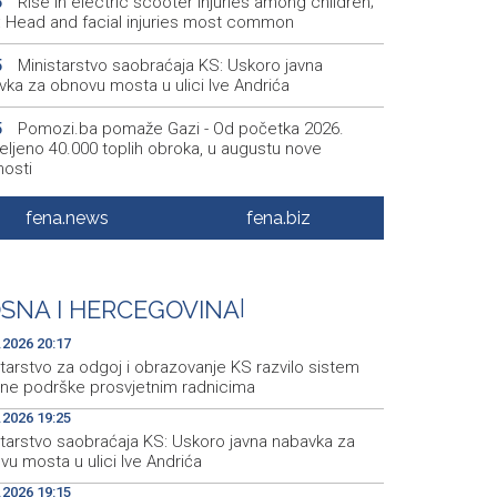
Rise in electric scooter injuries among children;
6
š: Head and facial injuries most common
Ministarstvo saobraćaja KS: Uskoro javna
5
vka za obnovu mosta u ulici Ive Andrića
Pomozi.ba pomaže Gazi - Od početka 2026.
5
eljeno 40.000 toplih obroka, u augustu nove
nosti
Conference on representation of constituent
2
fena.news
fena.biz
es and Others in BiH institutions on August 7
'Šetnica kulture' nastavljena modnom revijom i
2
stavljanjem kozmetike
SNA I HERCEGOVINA
|
Prosecutor's Office indicts former Court of BiH
5
.2026 20:17
oyee for alleged embezzlement
tarstvo za odgoj i obrazovanje KS razvilo sistem
čne podrške prosvjetnim radnicima
.2026 19:25
starstvo saobraćaja KS: Uskoro javna nabavka za
u mosta u ulici Ive Andrića
.2026 19:15