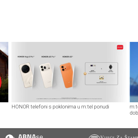
HONOR telefoni s poklonima u m:tel ponudi
m:t
dob