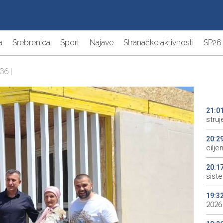
a
Srebrenica
Sport
Najave
Stranačke aktivnosti
SP26
36 |
21:0
struj
20:2
cilje
20:1
sist
19:3
2026