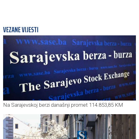
VEZANE VIJESTI
Na Sarajevskoj berzi današnji promet 114.853,85 KM