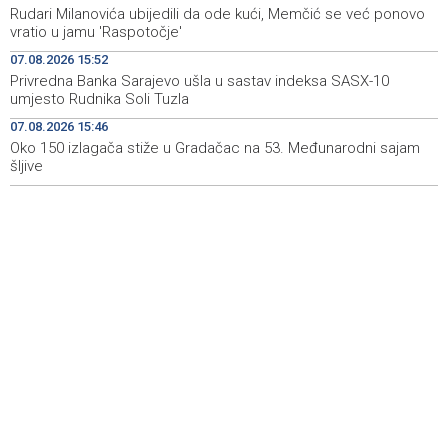
Rudari Milanovića ubijedili da ode kući, Memčić se već ponovo
Koncertom Marije Šerifović večeras se zatvara
18:05
vratio u jamu 'Raspotočje'
manifestacija 'Dani dijaspore Travnik 2026'
07.08.2026 15:52
Kod mosta Brčko - Gunja pronađene kosti, vještaci
17:26
Privredna Banka Sarajevo ušla u sastav indeksa SASX-10
sudske medicine utvrđuju porijeklo
umjesto Rudnika Soli Tuzla
07.08.2026 15:46
'Pekijada' u Varešu okupila 37 ekipa iz četiri države
17:15
regiona
Oko 150 izlagača stiže u Gradačac na 53. Međunarodni sajam
šljive