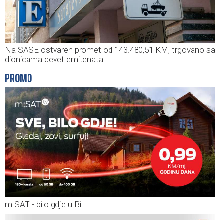
Na SASE ostvaren promet od 143.480,51 KM, trgovano sa
dionicama devet emitenata
PROMO
m:SAT - bilo gdje u BiH