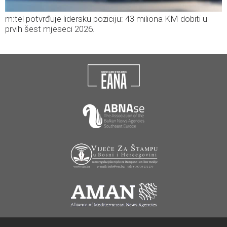
m:tel potvrđuje lidersku poziciju: 43 miliona KM dobiti u
prvih šest mjeseci 2026.