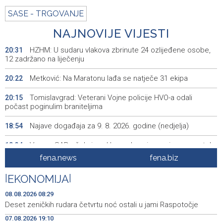
SASE - TRGOVANJE
NAJNOVIJE VIJESTI
HZHM: U sudaru vlakova zbrinute 24 ozlijeđene osobe,
20:31
12 zadržano na liječenju
Metković: Na Maratonu lađa se natječe 31 ekipa
20:22
Tomislavgrad: Veterani Vojne policije HVO-a odali
20:15
počast poginulim braniteljima
Najave događaja za 9. 8. 2026. godine (nedjelja)
18:54
Vance: SAD očekuje od Irana da osigura siguran protok
18:34
nafte kroz Hormuški moreuz
fena.news
fena.biz
Iranski šef sigurnosti: Hormuški moreuz će ostati
18:21
|
EKONOMIJA
|
zatvoren dok SAD ne ispuni zahtjeve Teherana
08.08.2026 08:29
Iran 'vrlo blizu' dogovora s Omanom o novoj Hormuškoj
18:09
Deset zeničkih rudara četvrtu noć ostali u jami Raspotočje
brodskoj ruti
07.08.2026 19:10