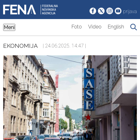
prijava
Foto
Video
English
Meni
EKONOMIJA
| 24.06.2025. 14:47 |