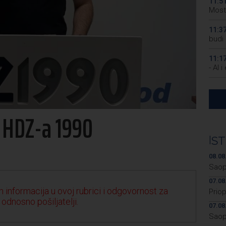
11:5
Most
11:3
budi 
11:1
- AI 
10:2
da će
t HDZ-a 1990
10:1
manjk
|
ST
10:0
uništ
08.08
Saop
07.08
 informacija u ovoj rubrici i odgovornost za
Prio
 odnosno pošiljatelji.
07.08
Saop