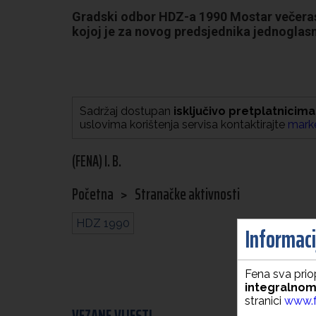
Gradski odbor HDZ-a 1990 Mostar večeras 
kojoj je za novog predsjednika jednoglas
Sadržaj dostupan
isključivo pretplatnicima
uslovima korištenja servisa kontaktirajte
mark
(FENA) I. B.
Početna
>
Stranačke aktivnosti
HDZ 1990
Informacij
Fena sva priop
integralnom
stranici
www.f