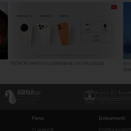
HONOR telefoni s poklonima u m:tel ponudi
m:t
dob
Fena
Dokumenti
O agenciji
Politika kvalite