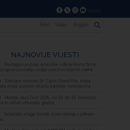
prijava
Foto
Video
English
NAJNOVIJE VIJESTI
Pentagon pozvao američke odbrambene firme
3
rzaju proizvodnju oružja usred iscrpljenih zaliha
Svečano otvoren 26. Cazin Grand Prix, staza
9
iška zmija' ponovo okupila ljubitelje motosporta
Mostar Jazz Fest 2026. od 23. do 25. kolovoza
0
i tri večeri vrhunske glazbe
Izraelske snage izvode nova rušenja u južnom
1
nu