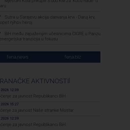
Mještani Kola prikupili 3.000 KM za 'Kuću nade' u
1
aru
Sutra u Sarajevu akcija darivanja krvi - Daruj krv,
7
opet njihov heroj
BiH među zapaženijim učesnicima CIGRE u Parizu
7
i energetska tranzicija u fokusu
Pezer već sutra nastupa u kvalifikacijama, vjeruje
8
 i navečer biti u finalu EP-a u Birminghamu
fena.news
fena.biz
Ballian: Neopravdana sječa stabala a grad zbog
6
a drveća sve topliji
RANAČKE AKTIVNOSTI
|
FBiH nema objedinjene podatke o povučenom i
9
enom mesu, prekršaji utvrđeni u 40 kontrola
.2026 12:39
ćenje za javnost Republikanci BiH
.2026 15:27
pćenje za javnost Naše stranke Mostar
.2026 12:39
ćenje za javnost Republikanci BiH