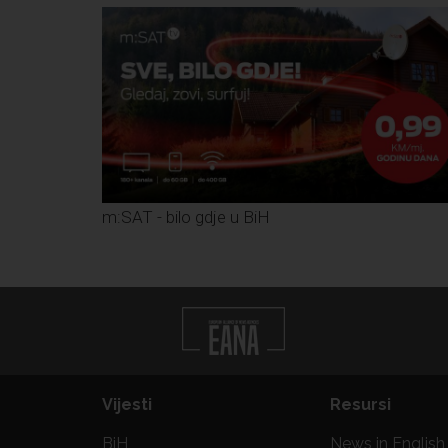
m:SAT - bilo gdje u BiH
Vijesti
Resursi
BiH
News in English