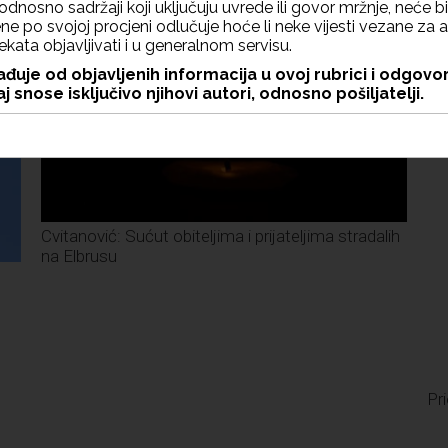
odnosno sadržaji koji uključuju uvrede ili govor mržnje, neće bit
e po svojoj procjeni odlučuje hoće li neke vijesti vezane za a
jekata objavljivati i u generalnom servisu.
đuje od objavljenih informacija u ovoj rubrici i odgovo
j snose isključivo njihovi autori, odnosno pošiljatelji.
Cvitanović: Sućut obiteljima i prijateljima stradalih
na Elbrusu
Pr