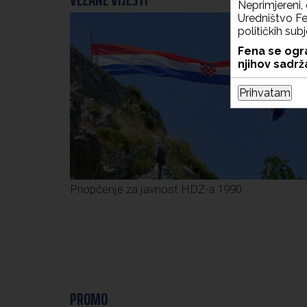
VEZANE VIJESTI
Neprimjereni, 
Uredništvo Fen
političkih sub
Fena se ogra
njihov sadrža
Prihvatam
Priopćenje za javnost HDZ-a 1990
PROMO