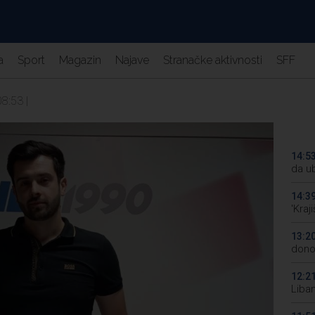
a
Sport
Magazin
Najave
Stranačke aktivnosti
SFF
08:53 |
14:5
da ub
14:3
'Kraj
13:2
donos
12:2
Liba