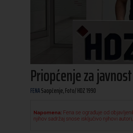
Priopćenje za javnos
FENA
Saopćenje, Foto/ HDZ 1990
Fena se ograđuje od objavljenih
Napomena:
njihov sadržaj snose isključivo njihovi autori,