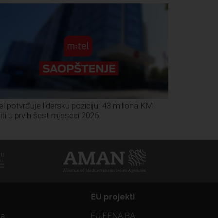
el potvrđuje lidersku poziciju: 43 miliona KM
iti u prvih šest mjeseci 2026.
EU projekti
ta
EU.FENA.BA