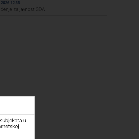
.2026 12:35
ćenje za javnost SDA
h subjekata u
ernetskoj