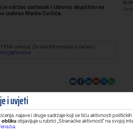
06.08
je održao sastanak i izbornu skupštinu na
Saop
no izabrao Marka Ćurčića.
FENA servisa. Za više informacija o načinu i
eting@fena.ba
.
e i uvjeti
ćenja, najave i druge sadržaje koji se tiču aktivnosti politički
 obliku
objavljuje u rubrici „Stranačke aktivnosti" na svojoj int
ena.ba
.