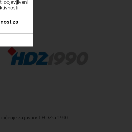
i objavljivani.
ktivnosti
rnost za
iopćenje za javnost HDZ-a 1990