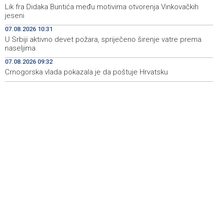
Lik fra Didaka Buntića među motivima otvorenja Vinkovačkih
firefighters and Air Tractors on the ground
jeseni
Zelenski doputovao u Beograd, sutra sastanak s
18:55
07.08.2026 10:31
Vučićem
U Srbiji aktivno devet požara, spriječeno širenje vatre prema
naseljima
Second Air Tractor joins firefighting efforts in Konjic,
18:32
07.08.2026 09:32
third expected on Saturday
Crnogorska vlada pokazala je da poštuje Hrvatsku