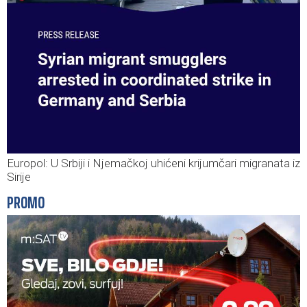
Europol: U Srbiji i Njemačkoj uhićeni krijumčari migranata iz
Sirije
PROMO