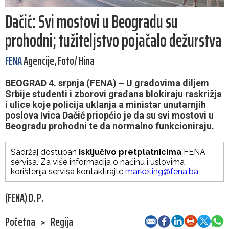
Dačić: Svi mostovi u Beogradu su
prohodni; tužiteljstvo pojačalo dežurstva
FENA
Agencije, Foto/ Hina
BEOGRAD 4. srpnja (FENA) – U gradovima diljem
Srbije studenti i zborovi građana blokiraju raskrižja
i ulice koje policija uklanja a ministar unutarnjih
poslova Ivica Dačić priopćio je da su svi mostovi u
Beogradu prohodni te da normalno funkcioniraju.
Sadržaj dostupan
isključivo pretplatnicima
FENA
servisa. Za više informacija o načinu i uslovima
korištenja servisa kontaktirajte
marketing@fena.ba
.
(FENA) D. P.
Početna
>
Regija