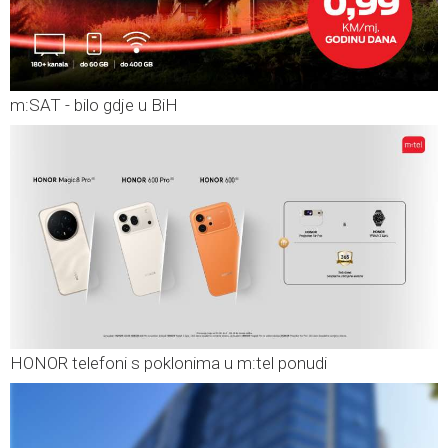
m:SAT - bilo gdje u BiH
HONOR telefoni s poklonima u m:tel ponudi