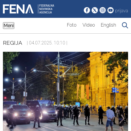
prijava
Foto
Video
English
Meni
REGIJA
| 04.07.2025. 10:10 |