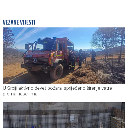
VEZANE VIJESTI
U Srbiji aktivno devet požara, spriječeno širenje vatre
prema naseljima