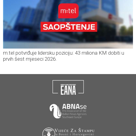
m:tel potvrđuje lidersku poziciju: 43 miliona KM dobiti u
prvih šest mjeseci 2026.