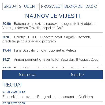
SRBIJA
STUDENTI
PROSVJEDI
BLOKADE
DAČIĆ
NAJNOVIJE VIJESTI
Bačena eksplozivna naprava na ugostiteljski objekt u
20:06
Vitezu, u Novom Travniku zapaljen Golf
Galerija ULUPUBiH otvara novu izlagačku sezonu,
20:01
predstavlja novi izlagački program
Faris Dževahirić novi nogometaš Veleža
19:44
Announcement of events for Saturday, 8 August 2026
19:21
Rudari Milanovića ubijedili da ode kući, Memčić se već
19:10
ponovo vratio u jamu 'Raspotočje'
fena.news
fena.biz
Sarajevo Film Festival presents Kinoscope and
19:03
|
REGIJA
|
Kinoscope Surreal programs
07.08.2026 18:55
Najave događaja za 8. 8. 2026. godine (subota)
19:00
Zelenski doputovao u Beograd, sutra sastanak s Vučićem
07.08.2026 11:39
Fire breaks out across more than 40 hectares in Grude,
18:58