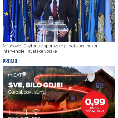
Milanović: Daytonski sporazum je potpisan nakon
intervencije Hrvatske vojske
PROMO