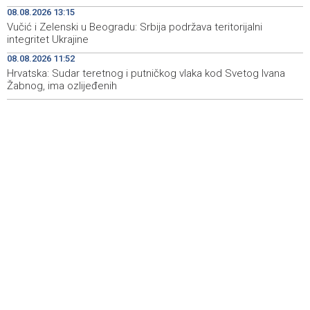
08.08.2026 13:15
Kod mosta Brčko - Gunja pronađene kosti, vještaci
17:26
Vučić i Zelenski u Beogradu: Srbija podržava teritorijalni
sudske medicine utvrđuju porijeklo
integritet Ukrajine
08.08.2026 11:52
'Pekijada' u Varešu okupila 37 ekipa iz četiri države
17:15
regiona
Hrvatska: Sudar teretnog i putničkog vlaka kod Svetog Ivana
Žabnog, ima ozlijeđenih