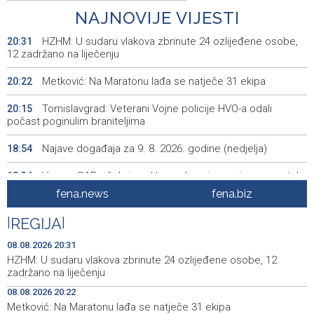
NAJNOVIJE VIJESTI
HZHM: U sudaru vlakova zbrinute 24 ozlijeđene osobe,
20:31
12 zadržano na liječenju
Metković: Na Maratonu lađa se natječe 31 ekipa
20:22
Tomislavgrad: Veterani Vojne policije HVO-a odali
20:15
počast poginulim braniteljima
Najave događaja za 9. 8. 2026. godine (nedjelja)
18:54
Vance: SAD očekuje od Irana da osigura siguran protok
18:34
nafte kroz Hormuški moreuz
fena.news
fena.biz
Iranski šef sigurnosti: Hormuški moreuz će ostati
18:21
|
REGIJA
|
zatvoren dok SAD ne ispuni zahtjeve Teherana
08.08.2026 20:31
Iran 'vrlo blizu' dogovora s Omanom o novoj Hormuškoj
18:09
HZHM: U sudaru vlakova zbrinute 24 ozlijeđene osobe, 12
brodskoj ruti
zadržano na liječenju
08.08.2026 20:22
Koncertom Marije Šerifović večeras se zatvara
18:05
Metković: Na Maratonu lađa se natječe 31 ekipa
manifestacija 'Dani dijaspore Travnik 2026'