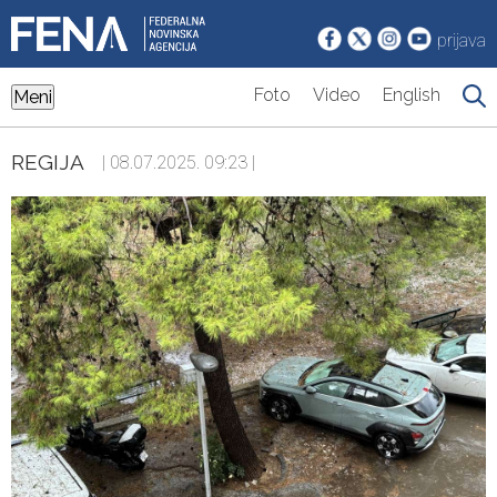
prijava
Foto
Video
English
Meni
REGIJA
| 08.07.2025. 09:23 |