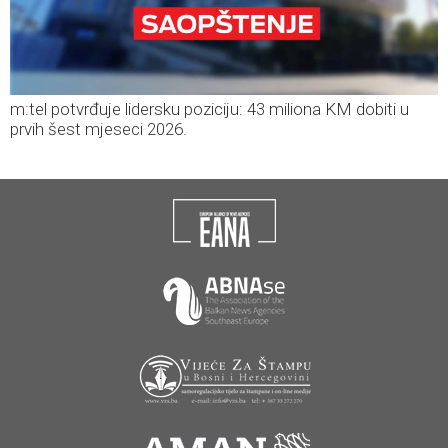
m:tel potvrđuje lidersku poziciju: 43 miliona KM dobiti u
prvih šest mjeseci 2026.