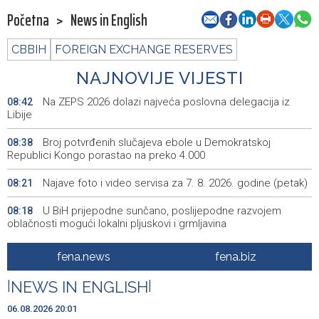
Početna
>
News in English
CBBIH
FOREIGN EXCHANGE RESERVES
NAJNOVIJE VIJESTI
Na ZEPS 2026 dolazi najveća poslovna delegacija iz
08:42
Libije
Broj potvrđenih slučajeva ebole u Demokratskoj
08:38
Republici Kongo porastao na preko 4.000
Najave foto i video servisa za 7. 8. 2026. godine (petak)
08:21
U BiH prijepodne sunčano, poslijepodne razvojem
08:18
oblačnosti mogući lokalni pljuskovi i grmljavina
Zelenskij u subotu dolazi u prvi službeni posjet Srbiji
08:14
fena.news
fena.biz
Zenički rudari još u jami, zdravstveno stanje 11 rudara
08:12
|
NEWS IN ENGLISH
|
dobro
06.08.2026 20:01