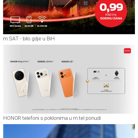
m:SAT - bilo gdje u BiH
HONOR telefoni s poklonima u m:tel ponudi