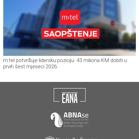
m:tel potvrđuje lidersku poziciju: 43 miliona KM dobiti u
prvih šest mjeseci 2026.