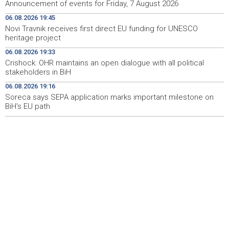
Dvije osobe poginule u u eksploziji minibusa u Siriji
08:11
Announcement of events for Friday, 7 August 2026
06.08.2026 19:45
Zakonodavci pozivaju Trumpa da uvede sankcije Dodiku
07:45
Novi Travnik receives first direct EU funding for UNESCO
heritage project
Danas Sarajevo Modest Fashion Festival, upečatljivost
07:08
bosanskohercegovačkog dizajna
06.08.2026 19:33
Crishock: OHR maintains an open dialogue with all political
Pojačan intenzitet saobraćaja, duge kolone vozila na
06:57
stakeholders in BiH
graničnim prelazima na izlazu iz BiH
06.08.2026 19:16
Soreca says SEPA application marks important milestone on
BiH's EU path