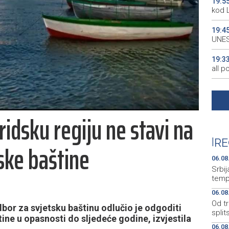
19:5
kod 
19:4
UNES
19:3
all p
19:3
kale
idsku regiju ne stavi na
19:2
Maro
|
RE
ske baštine
19:2
Euro
06.08
Srbij
temp
06.08
Od tr
or za svjetsku baštinu odlučio je odgoditi
split
tine u opasnosti do sljedeće godine, izvjestila
06.08