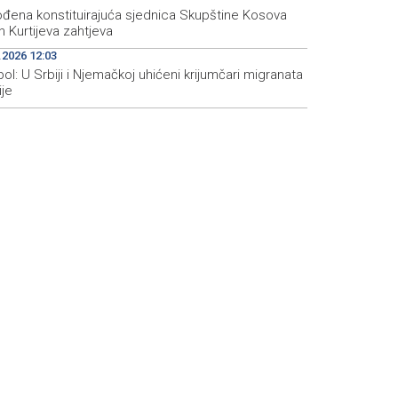
đena konstituirajuća sjednica Skupštine Kosova
 Kurtijeva zahtjeva
.2026 12:03
ol: U Srbiji i Njemačkoj uhićeni krijumčari migranata
ije