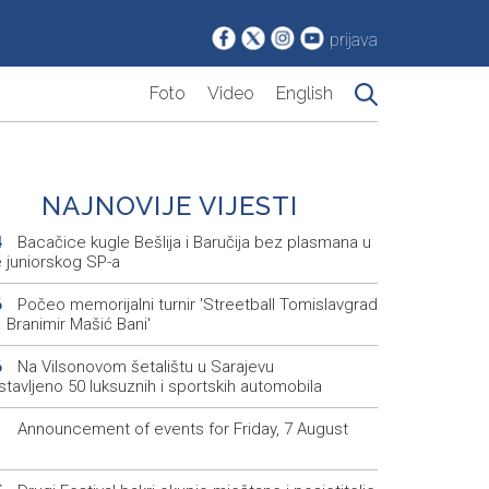
prijava
Foto
Video
English
NAJNOVIJE VIJESTI
Bacačice kugle Bešlija i Baručija bez plasmana u
4
e juniorskog SP-a
Počeo memorijalni turnir 'Streetball Tomislavgrad
6
 Branimir Mašić Bani'
Na Vilsonovom šetalištu u Sarajevu
6
tavljeno 50 luksuznih i sportskih automobila
Announcement of events for Friday, 7 August
1