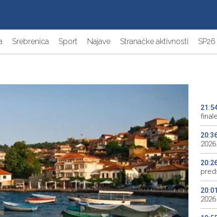
a
Srebrenica
Sport
Najave
Stranačke aktivnosti
SP26
21:5
final
20:3
2026.
20:2
preds
20:0
2026