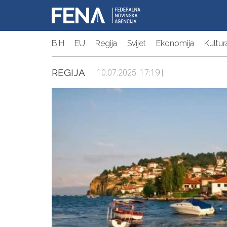
BiH
EU
Regija
Svijet
Ekonomija
Kultur
REGIJA
| 10.07.2025. 17:19 |