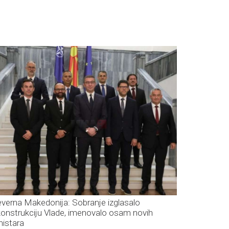
everna Makedonija: Sobranje izglasalo
konstrukciju Vlade, imenovalo osam novih
nistara