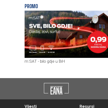
PROMO
m:SAT - bilo gdje u BiH
Vijesti
Resursi