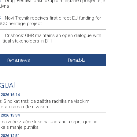
Drugi Festival bakri okupio mještane i posjetitelje
5
Livna
Novi Travnik receives first direct EU funding for
5
CO heritage project
Crishock: OHR maintains an open dialogue with
3
olitical stakeholders in BiH
Velika nagrada Britanije ostaje u MotoGP
2
ndaru do 2028. godine
fena.news
fena.biz
Španska krajnja ljevica i desnica ujedinjene protiv
9
ka kao suorganizatora SP 2030.
GIJA
|
Grad Novi Travnik prvi put izravno dobio sredstva
7
pske unije
.2026 16:14
a: Sindikat traži da zaštita radnika na visokim
eraturama uđe u zakon
.2026 13:34
i najveće zračne luke na Jadranu u srpnju jedino
ska s manje putnika
.2026 12:51