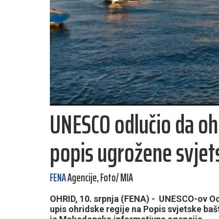
UNESCO odlučio da ohr
popis ugrožene svjet
FENA
Agencije, Foto/ MIA
OHRID, 10. srpnja (FENA) - UNESCO-ov Odb
upis ohridske regije na Popis svjetske baš