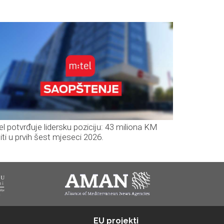
el potvrđuje lidersku poziciju: 43 miliona KM
iti u prvih šest mjeseci 2026.
EU projekti