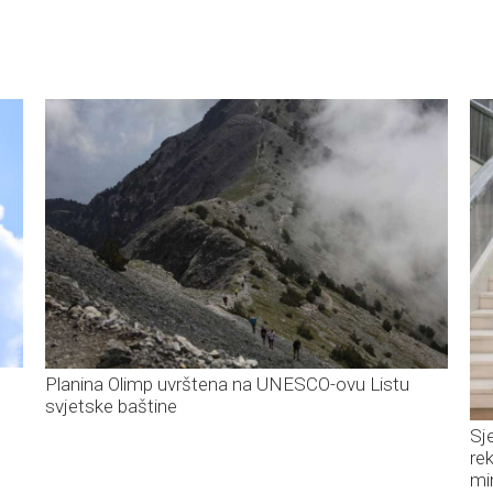
Planina Olimp uvrštena na UNESCO-ovu Listu
svjetske baštine
Sj
re
mi