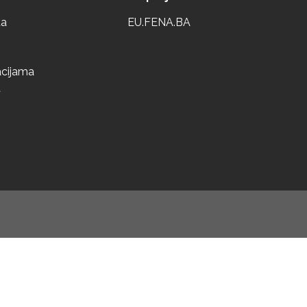
ta
EU.FENA.BA
acijama
a