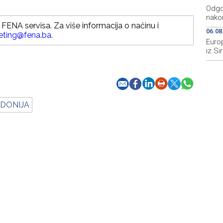
Odgo
nakon
FENA servisa. Za više informacija o načinu i
06.08
eting@fena.ba
.
Europ
iz Sir
DONIJA