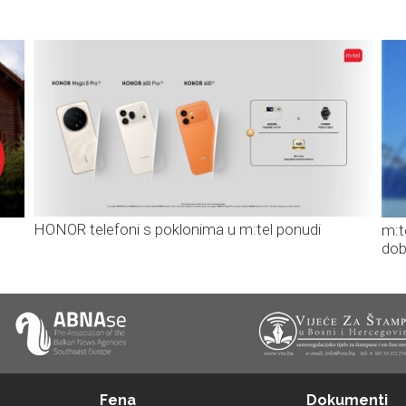
HONOR telefoni s poklonima u m:tel ponudi
m:t
dob
Fena
Dokumenti