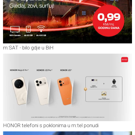
m:SAT - bilo gdje u BiH
HONOR telefoni s poklonima u m:tel ponudi