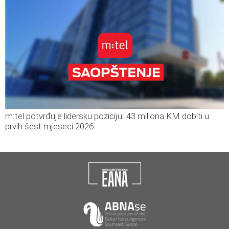
m:tel potvrđuje lidersku poziciju: 43 miliona KM dobiti u
prvih šest mjeseci 2026.