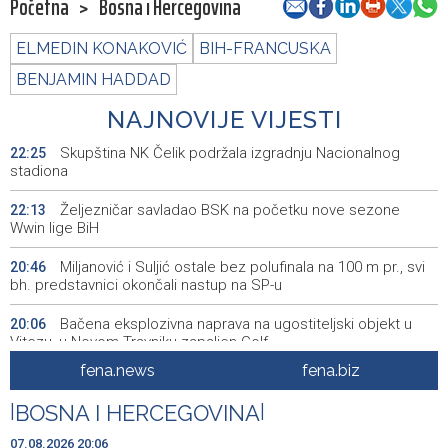
Početna
>
Bosna i Hercegovina
ELMEDIN KONAKOVIĆ
BIH-FRANCUSKA
BENJAMIN HADDAD
NAJNOVIJE VIJESTI
Skupština NK Čelik podržala izgradnju Nacionalnog
22:25
stadiona
Željezničar savladao BSK na početku nove sezone
22:13
Wwin lige BiH
Miljanović i Suljić ostale bez polufinala na 100 m pr., svi
20:46
bh. predstavnici okončali nastup na SP-u
Bačena eksplozivna naprava na ugostiteljski objekt u
20:06
Vitezu, u Novom Travniku zapaljen Golf
fena.news
fena.biz
Galerija ULUPUBiH otvara novu izlagačku sezonu,
20:01
predstavlja novi izlagački program
|
BOSNA I HERCEGOVINA
|
Faris Dževahirić novi nogometaš Veleža
19:44
07.08.2026 20:06