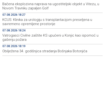
Bačena eksplozivna naprava na ugostiteljski objekt u Vitezu, u
Announcement of events for Saturday, 8 August 2026
19:21
Novom Travniku zapaljen Golf
07.08.2026 18:27
Rudari Milanovića ubijedili da ode kući, Memčić se već
19:10
KCUS: Klinika za urologiju s transplantacijom preseljena u
ponovo vratio u jamu 'Raspotočje'
savremeno opremljene prostorije
Sarajevo Film Festival presents Kinoscope and
19:03
07.08.2026 18:24
Kinoscope Surreal programs
Vatrogasci Civilne zaštite KS upućeni u Konjic kao ispomoć u
gašenju požara
Najave događaja za 8. 8. 2026. godine (subota)
19:00
07.08.2026 18:19
Obilježena 34. godišnjica stradanja Bošnjaka Botonjića