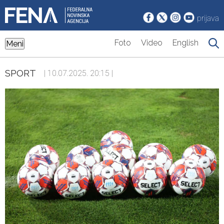
prijava
Foto
Video
English
Meni
SPORT
| 10.07.2025. 20:15 |