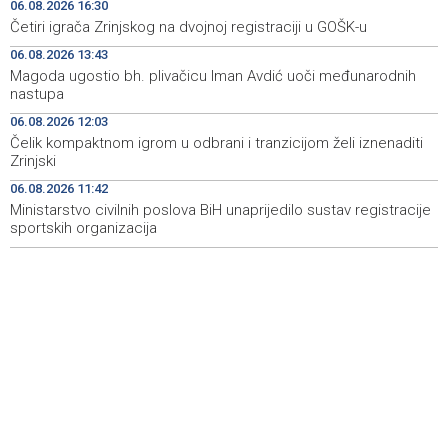
Bublina zbog pronevjere
06.08.2026 16:30
Četiri igrača Zrinjskog na dvojnoj registraciji u GOŠK-u
Četiri igrača Zrinjskog na dvojnoj registraciji u GOŠK-u
16:30
06.08.2026 13:43
Magoda ugostio bh. plivačicu Iman Avdić uoči međunarodnih
Srbija: Sindikat traži da zaštita radnika na visokim
16:14
nastupa
temperaturama uđe u zakon
06.08.2026 12:03
Obilježavanje 31. obljetnice VRO 'Maestral' i oslobođenja
16:05
Čelik kompaktnom igrom u odbrani i tranzicijom želi iznenaditi
Jajca uz pokroviteljstvo HNS-a BiH
Zrinjski
06.08.2026 11:42
Vozač podlegao ozljedama nakon sudara kod
16:04
Tomislavgrada
Ministarstvo civilnih poslova BiH unaprijedilo sustav registracije
sportskih organizacija