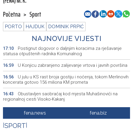
(FENA) M. K.
Početna
>
Sport
PORTO
HAJDUK
DOMINIK PRPIĆ
NAJNOVIJE VIJESTI
Postignut dogovor o daljnjim koracima za rješavanje
17:10
statusa otpuštenih radnika Komunalnog
U Konjicu zabranjeno zalijevanje vrtova i javnih površina
16:59
U julu u KS rast broja gostiju i noćenja, tokom Merlinovih
16:56
koncerata gotovo 156 miliona KM prometa
Obustavljen saobraćaj kod mjesta Muhašinovići na
16:43
regionalnoj cesti Visoko-Kakanj
Ornitološko društvo 'Naše ptice': Stop krivolovu na
16:42
fena.news
fena.biz
prepelicu
|
SPORT
|
Potvrđena optužnica protiv službenika Suda BiH Seada
16:32