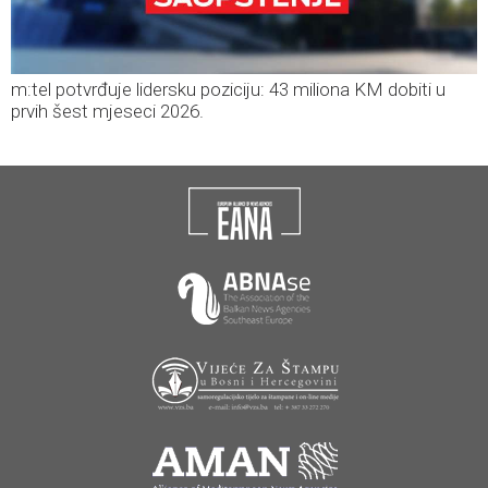
m:tel potvrđuje lidersku poziciju: 43 miliona KM dobiti u
prvih šest mjeseci 2026.