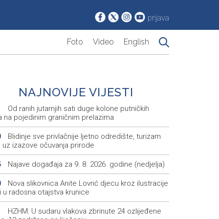
prijava
Foto
Video
English
NAJNOVIJE VIJESTI
Od ranih jutarnjih sati duge kolone putničkih
1
la na pojedinim graničnim prelazima
Blidinje sve privlačnije ljetno odredište, turizam
0
e uz izazove očuvanja prirode
Najave događaja za 9. 8. 2026. godine (nedjelja)
5
Nova slikovnica Anite Lovrić djecu kroz ilustracije
0
 u radosna otajstva krunice
HZHM: U sudaru vlakova zbrinute 24 ozlijeđene
1