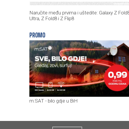
Naručite među prvima i uštedite: Galaxy Z Fold
Ultra, Z Fold8 i Z Flip8
PROMO
m:SAT - bilo gdje u BiH