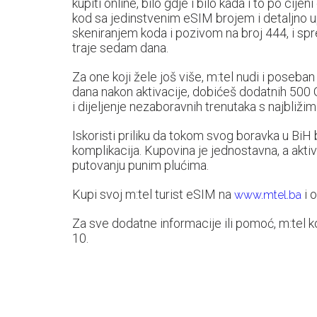
kupiti online, bilo gdje i bilo kada i to po cij
kod sa jedinstvenim eSIM brojem i detaljno up
skeniranjem koda i pozivom na broj 444, i sp
traje sedam dana.
Za one koji žele još više, m:tel nudi i poseb
dana nakon aktivacije, dobićeš dodatnih 500 
i dijeljenje nezaboravnih trenutaka s najbližim
Iskoristi priliku da tokom svog boravka u BiH b
komplikacija. Kupovina je jednostavna, a aktiva
putovanju punim plućima.
Kupi svoj m:tel turist eSIM na
i 
www.mtel.ba
Za sve dodatne informacije ili pomoć, m:tel 
10.