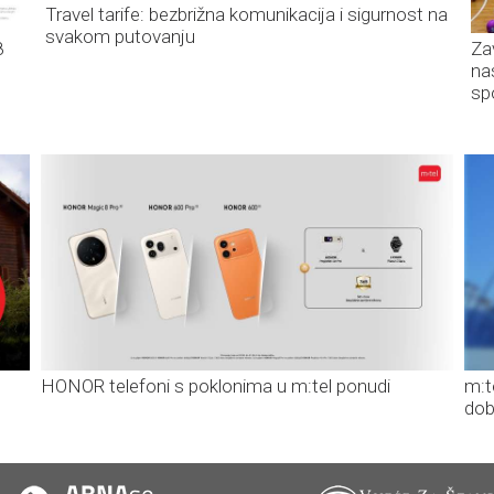
Travel tarife: bezbrižna komunikacija i sigurnost na
svakom putovanju
8
Za
na
sp
HONOR telefoni s poklonima u m:tel ponudi
m:t
dob