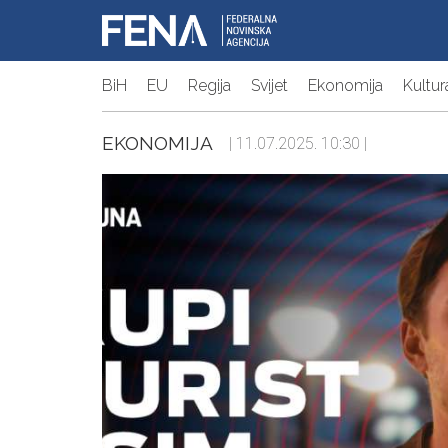
BiH
EU
Regija
Svijet
Ekonomija
Kultur
EKONOMIJA
| 11.07.2025. 10:30 |