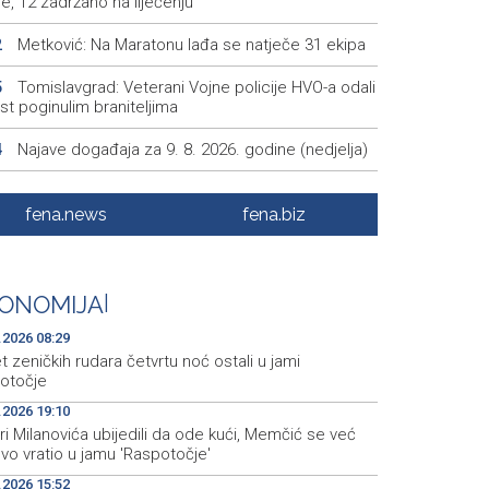
e, 12 zadržano na liječenju
Metković: Na Maratonu lađa se natječe 31 ekipa
2
Tomislavgrad: Veterani Vojne policije HVO-a odali
5
t poginulim braniteljima
Najave događaja za 9. 8. 2026. godine (nedjelja)
4
Vance: SAD očekuje od Irana da osigura siguran
4
ok nafte kroz Hormuški moreuz
fena.news
fena.biz
Iranski šef sigurnosti: Hormuški moreuz će ostati
1
oren dok SAD ne ispuni zahtjeve Teherana
ONOMIJA
|
.2026 08:29
 zeničkih rudara četvrtu noć ostali u jami
otočje
.2026 19:10
i Milanovića ubijedili da ode kući, Memčić se već
vo vratio u jamu 'Raspotočje'
.2026 15:52