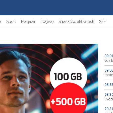
a
Sport
Magazin
Najave
Stranačke aktivnosti
SFF
09:0
vozi
09:0
rast
08:5
08:3
uvodi
20:3