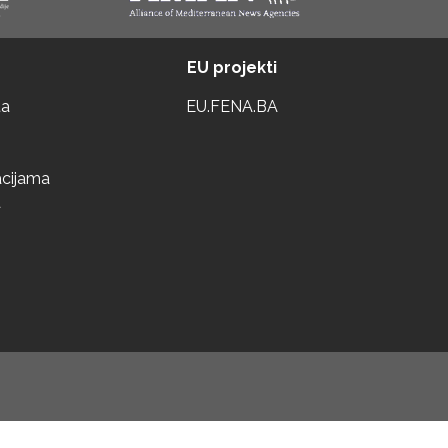
EU projekti
ta
EU.FENA.BA
acijama
a