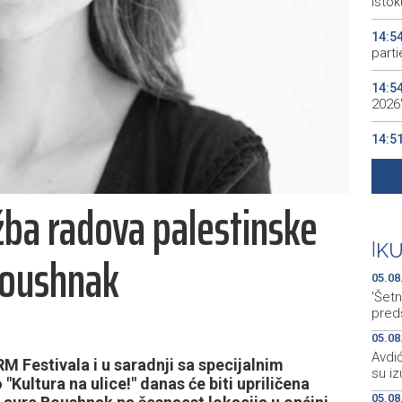
istok
14:5
parti
14:5
2026
14:5
evide
14:4
žba radova palestinske
KM
14:4
|
K
Boushnak
jami 
05.08
'Šetn
pred
05.08
Avdić
 Festivala i u saradnji sa specijalnim
su iz
ltura na ulice!" danas će biti upriličena
05.08