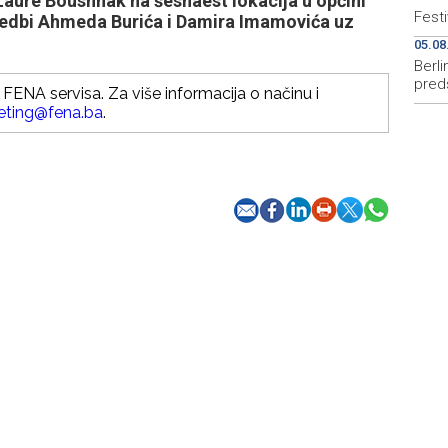
Laure Boushnak na šesnaest lokacija u općini
Festi
zvedbi Ahmeda Burića i Damira Imamovića uz
05.08
Berl
pred
FENA servisa. Za više informacija o načinu i
eting@fena.ba
.