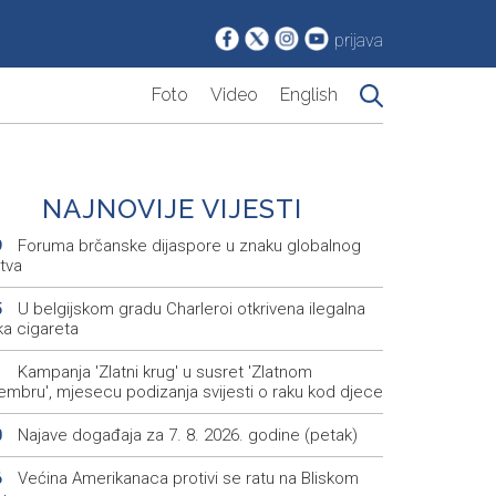
prijava
Foto
Video
English
NAJNOVIJE VIJESTI
Foruma brčanske dijaspore u znaku globalnog
9
tva
U belgijskom gradu Charleroi otkrivena ilegalna
5
ka cigareta
Kampanja 'Zlatni krug' u susret 'Zlatnom
1
embru', mjesecu podizanja svijesti o raku kod djece
Najave događaja za 7. 8. 2026. godine (petak)
0
Većina Amerikanaca protivi se ratu na Bliskom
6