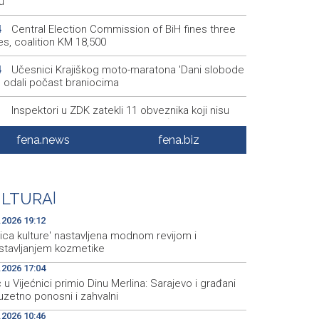
u
Central Election Commission of BiH fines three
4
es, coalition KM 18,500
Učesnici Krajiškog moto-maratona 'Dani slobode
4
' odali počast braniocima
Inspektori u ZDK zatekli 11 obveznika koji nisu
1
ntirali promet putem fiskalnog uređaja
fena.news
fena.biz
Na Sarajevskoj berzi današnji promet 114.853,85
8
Ovjera knjižica nije odobrovoljila zeničke rudare, u
8
ULTURA
|
'Raspotočje' 11 ih protestira
.2026 19:12
ica kulture' nastavljena modnom revijom i
stavljanjem kozmetike
.2026 17:04
 u Vijećnici primio Dinu Merlina: Sarajevo i građani
uzetno ponosni i zahvalni
.2026 10:46