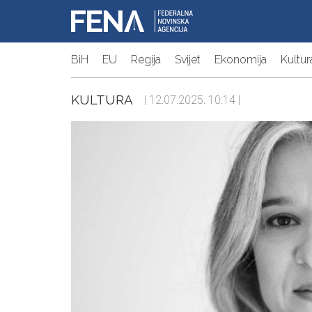
BiH
EU
Regija
Svijet
Ekonomija
Kultur
KULTURA
| 12.07.2025. 10:14 |