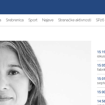
a
Srebrenica
Sport
Najave
Stranačke aktivnosti
SP26
15:1
iskus
15:0
fabri
15:0
sept
15:0
14:5