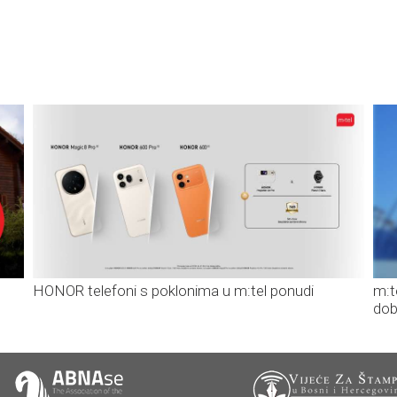
HONOR telefoni s poklonima u m:tel ponudi
m:t
dob