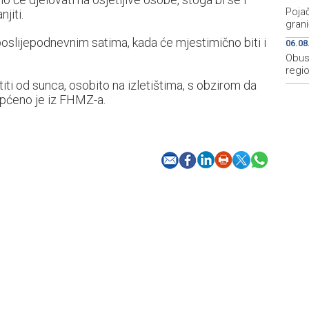
Pojač
jiti.
grani
 poslijepodnevnim satima, kada će mjestimično biti i
06.08
Obus
regio
titi od sunca, osobito na izletištima, s obzirom da
aopćeno je iz FHMZ-a.