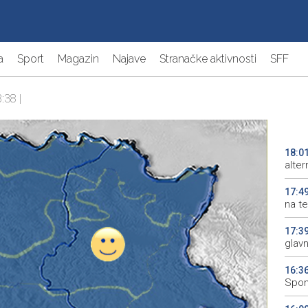
a
Sport
Magazin
Najave
Stranačke aktivnosti
SFF
:38 |
18:0
alter
17:4
na te
17:3
glav
16:3
Spom