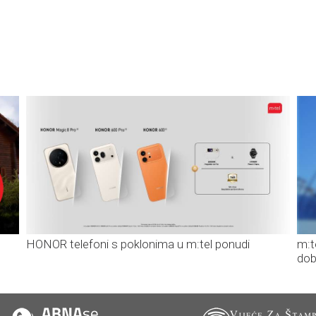
HONOR telefoni s poklonima u m:tel ponudi
m:t
dob