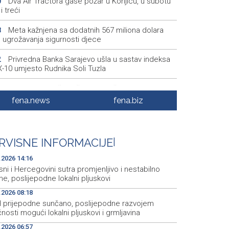
Dva Air Tractora gase požar u Konjicu, u subotu
0
i treći
Meta kažnjena sa dodatnih 567 miliona dolara
8
 ugrožavanja sigurnosti djece
Privredna Banka Sarajevo ušla u sastav indeksa
2
-10 umjesto Rudnika Soli Tuzla
Oko 150 izlagača stiže u Gradačac na 53.
6
narodni sajam šljive
fena.news
fena.biz
Španija postavila ultimatum Italiji da ukine
4
ične kontrole
RVISNE INFORMACIJE
|
Goražde residents protest over repeated water
2
ges
.2026 14:16
ni i Hercegovini sutra promjenljivo i nestabilno
me, poslijepodne lokalni pljuskovi
.2026 08:18
H prijepodne sunčano, poslijepodne razvojem
nosti mogući lokalni pljuskovi i grmljavina
.2026 06:57