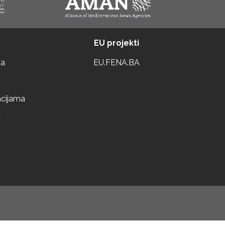
EU projekti
ta
EU.FENA.BA
acijama
a