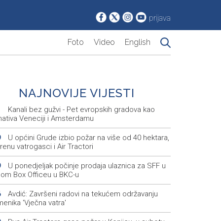
prijava
Foto
Video
English
NAJNOVIJE VIJESTI
Kanali bez gužvi - Pet evropskih gradova kao
1
nativa Veneciji i Amsterdamu
U općini Grude izbio požar na više od 40 hektara,
9
renu vatrogasci i Air Tractori
U ponedjeljak počinje prodaja ulaznica za SFF u
9
nom Box Officeu u BKC-u
Avdić: Završeni radovi na tekućem održavanju
6
enika 'Vječna vatra'