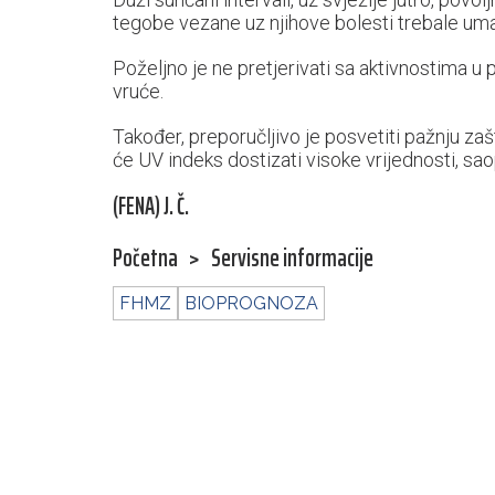
tegobe vezane uz njihove bolesti trebale uman
Poželjno je ne pretjerivati sa aktivnostima u
vruće.
Također, preporučljivo je posvetiti pažnju zaš
će UV indeks dostizati visoke vrijednosti, s
(FENA) J. Č.
Početna
>
Servisne informacije
FHMZ
BIOPROGNOZA