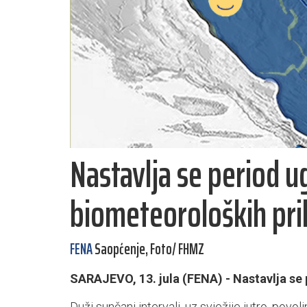
Nastavlja se period u
biometeoroloških pril
FENA
Saopćenje, Foto/ FHMZ
SARAJEVO, 13. jula (FENA) - Nastavlja se 
Duži sunčani intervali, uz svježije jutro, povol