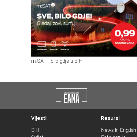
m:SAT - bilo gdje u BiH
Vijesti
Resursi
BiH
News in English