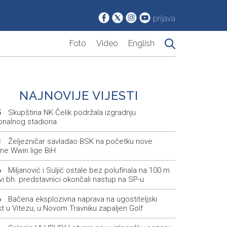
prijava
Foto
Video
English
NAJNOVIJE VIJESTI
Skupština NK Čelik podržala izgradnju
5
onalnog stadiona
Željezničar savladao BSK na početku nove
3
ne Wwin lige BiH
Miljanović i Suljić ostale bez polufinala na 100 m
6
svi bh. predstavnici okončali nastup na SP-u
Bačena eksplozivna naprava na ugostiteljski
6
t u Vitezu, u Novom Travniku zapaljen Golf