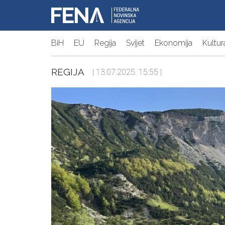
BiH
EU
Regija
Svijet
Ekonomija
Kultur
REGIJA
| 13.07.2025. 15:55 |