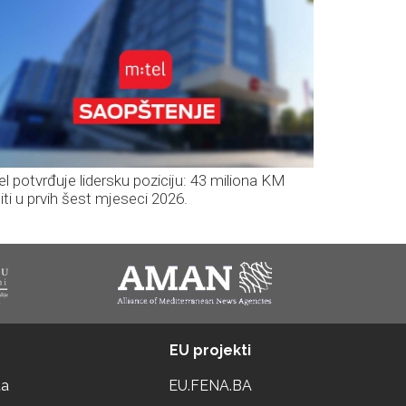
el potvrđuje lidersku poziciju: 43 miliona KM
iti u prvih šest mjeseci 2026.
EU projekti
ta
EU.FENA.BA