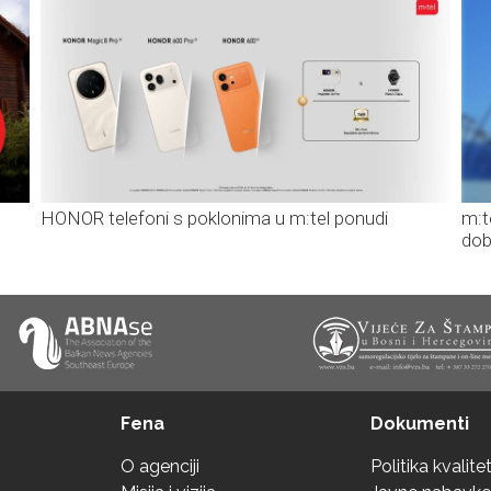
HONOR telefoni s poklonima u m:tel ponudi
m:t
dob
Fena
Dokumenti
O agenciji
Politika kvalite