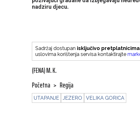
pozivajući građane da izbjegavaju neuređe
nadziru djecu.
Sadržaj dostupan
isključivo pretplatnicima
uslovima korištenja servisa kontaktirajte
mark
(FENA) M. K.
Početna
>
Regija
UTAPANJE
JEZERO
VELIKA GORICA