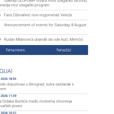
Galerija ULUPUBiH otvara novu izlagačku sezonu,
1
tavlja novi izlagački program
Faris Dževahirić novi nogometaš Veleža
4
Announcement of events for Saturday, 8 August
1
Rudari Milanovića ubijedili da ode kući, Memčić
0
eć ponovo vratio u jamu 'Raspotočje'
fena.news
fena.biz
Sarajevo Film Festival presents Kinoscope and
3
scope Surreal programs
Najave događaja za 8. 8. 2026. godine (subota)
0
GIJA
|
.2026 18:55
nski doputovao u Beograd, sutra sastanak s
ćem
.2026 11:39
fra Didaka Buntića među motivima otvorenja
vačkih jeseni
.2026 10:31