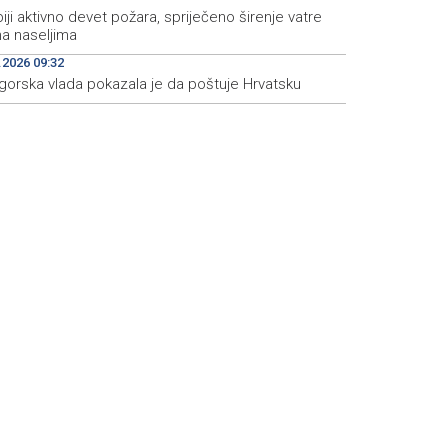
iji aktivno devet požara, spriječeno širenje vatre
a naseljima
.2026 09:32
gorska vlada pokazala je da poštuje Hrvatsku