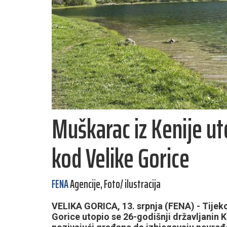
Muškarac iz Kenije ut
kod Velike Gorice
FENA
Agencije, Foto/ ilustracija
VELIKA GORICA, 13. srpnja (FENA) - Tijek
Gorice utopio se 26-godišnji državljanin Ke