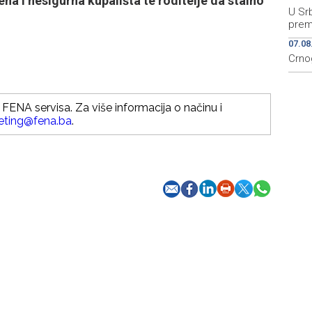
na i nesigurna kupališta te roditelje da stalno
U Srb
prem
07.08
Crno
FENA servisa. Za više informacija o načinu i
eting@fena.ba
.