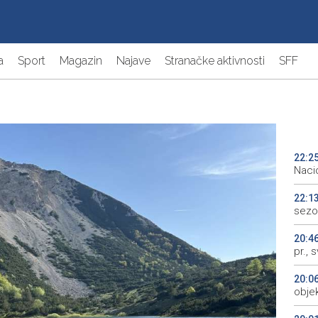
a
Sport
Magazin
Najave
Stranačke aktivnosti
SFF
22:2
Naci
22:1
sezo
20:4
pr., 
20:0
objek