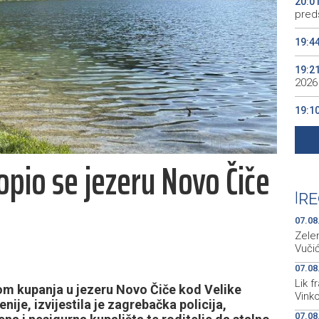
20:0
preds
19:4
19:2
2026
19:1
se v
19:0
opio se jezeru Novo Čiče
Kino
19:0
|
RE
07.08
Zele
Vuči
07.08
Lik 
om kupanja u jezeru Novo Čiče kod Velike
Vinko
nije, izvijestila je zagrebačka policija,
07.08