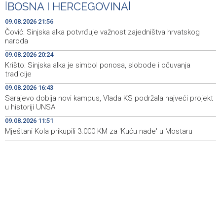
|
BOSNA I HERCEGOVINA
|
Najave događaja za 10. 8. 2026. godine (ponedjeljak)
06:53
09.08.2026 21:56
Od ranih jutarnjih sati duge kolone vozila na graničnim
06:53
Čović: Sinjska alka potvrđuje važnost zajedništva hrvatskog
prelazima na izlazu iz BiH
naroda
09.08.2026 20:24
Zrinjski u novu sezonu krenuo pobjedom
23:13
Krišto: Sinjska alka je simbol ponosa, slobode i očuvanja
tradicije
Čović: Sinjska alka potvrđuje važnost zajedništva
21:56
hrvatskog naroda
09.08.2026 16:43
Sarajevo dobija novi kampus, Vlada KS podržala najveći projekt
Krišto: Sinjska alka je simbol ponosa, slobode i očuvanja
20:24
u historiji UNSA
tradicije
09.08.2026 11:51
Mještani Kola prikupili 3.000 KM za 'Kuću nade' u Mostaru