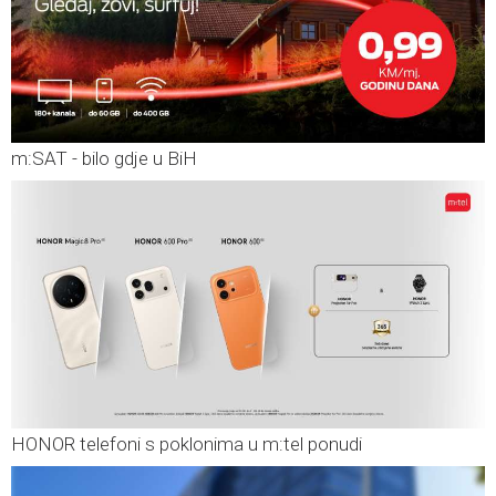
m:SAT - bilo gdje u BiH
HONOR telefoni s poklonima u m:tel ponudi