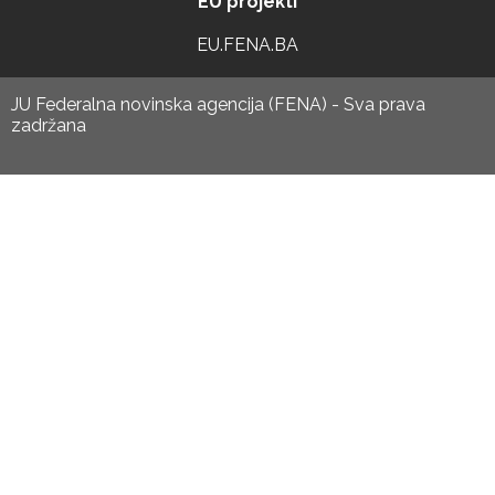
EU projekti
EU.FENA.BA
JU Federalna novinska agencija (FENA) - Sva prava
zadržana