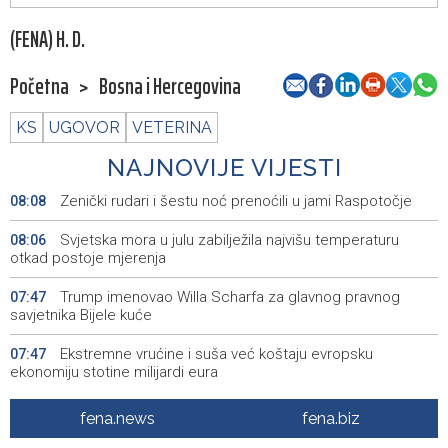
(FENA) H. D.
Početna
>
Bosna i Hercegovina
KS
UGOVOR
VETERINA
NAJNOVIJE VIJESTI
Zenički rudari i šestu noć prenoćili u jami Raspotočje
08:08
Svjetska mora u julu zabilježila najvišu temperaturu
08:06
otkad postoje mjerenja
Trump imenovao Willa Scharfa za glavnog pravnog
07:47
savjetnika Bijele kuće
Ekstremne vrućine i suša već koštaju evropsku
07:47
ekonomiju stotine milijardi eura
Danas u Sarajevu akcija darivanja krvi - Daruj krv, budi
07:40
fena.news
fena.biz
opet njihov heroj