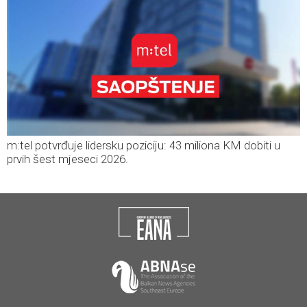
m:tel potvrđuje lidersku poziciju: 43 miliona KM dobiti u
prvih šest mjeseci 2026.