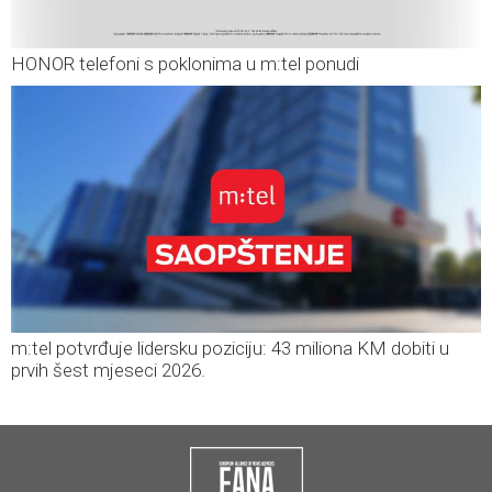
HONOR telefoni s poklonima u m:tel ponudi
m:tel potvrđuje lidersku poziciju: 43 miliona KM dobiti u
prvih šest mjeseci 2026.