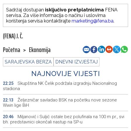
Sadržaj dostupan
isključivo pretplatnicima
FENA
servisa. Za više informacija o načinu i uslovima
korištenja servisa kontaktirajte
marketing@fena.ba
.
(FENA) J. Č.
Početna
>
Ekonomija
SARAJEVSKA BERZA
DNEVNI IZVJEŠTAJ
NAJNOVIJE VIJESTI
Skupština NK Čelik podržala izgradnju Nacionalnog
22:25
stadiona
Željezničar savladao BSK na početku nove sezone
22:13
Wwin lige BiH
Miljanović i Suljić ostale bez polufinala na 100 m pr., svi
20:46
bh. predstavnici okončali nastup na SP-u