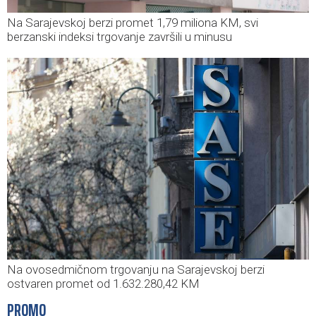
Na Sarajevskoj berzi promet 1,79 miliona KM, svi
berzanski indeksi trgovanje završili u minusu
Na ovosedmičnom trgovanju na Sarajevskoj berzi
ostvaren promet od 1.632.280,42 KM
PROMO