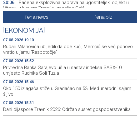
Bačena eksplozivna naprava na ugostiteljski objekt u
20:06
Vitezu, u Novom Travniku zapaljen Golf
fena.news
fena.biz
Galerija ULUPUBiH otvara novu izlagačku sezonu,
20:01
predstavlja novi izlagački program
|
EKONOMIJA
|
Faris Dževahirić novi nogometaš Veleža
19:44
07.08.2026 19:10
Rudari Milanovića ubijedili da ode kući, Memčić se već ponovo
Announcement of events for Saturday, 8 August 2026
19:21
vratio u jamu 'Raspotočje'
07.08.2026 15:52
Rudari Milanovića ubijedili da ode kući, Memčić se već
19:10
Privredna Banka Sarajevo ušla u sastav indeksa SASX-10
ponovo vratio u jamu 'Raspotočje'
umjesto Rudnika Soli Tuzla
Sarajevo Film Festival presents Kinoscope and
19:03
07.08.2026 15:46
Kinoscope Surreal programs
Oko 150 izlagača stiže u Gradačac na 53. Međunarodni sajam
šljive
Najave događaja za 8. 8. 2026. godine (subota)
19:00
07.08.2026 15:31
Dani dijaspore Travnik 2026: Održan susret gospodarstvenika