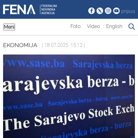
prijava
Foto
Video
English
Meni
EKONOMIJA
| 18.07.2025. 15:12 |