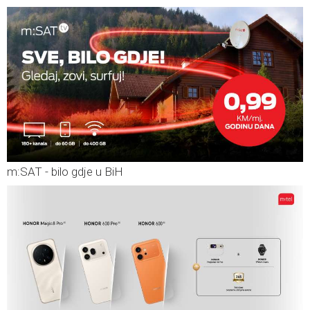
m:SAT - bilo gdje u BiH