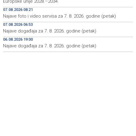
Europske unije 2028.–2034.
U Sarajevu počelo saobraćati 10 novih ISUZU autobusa
09:41
07.08.2026 08:21
Najave foto i video servisa za 7. 8. 2026. godine (petak)
Crnogorska vlada pokazala je da poštuje Hrvatsku
09:32
07.08.2026 06:53
Bećirović na svečanosti povodom Dana grada
09:31
Najave događaja za 7. 8. 2026. godine (petak)
Cazina:Slobodarski narod Krajine nikad i niko nije slomio
06.08.2026 19:00
Najave događaja za 7. 8. 2026. godine (petak)
'Gastro Livno 2026.' okupit će domaće ugostitelje i
09:27
proizvođače