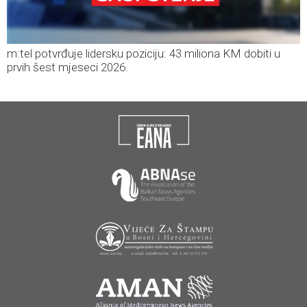
m:tel potvrđuje lidersku poziciju: 43 miliona KM dobiti u
prvih šest mjeseci 2026.