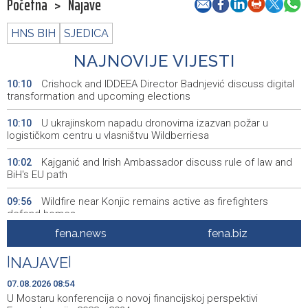
Početna
>
Najave
HNS BIH
SJEDICA
NAJNOVIJE VIJESTI
Crishock and IDDEEA Director Badnjević discuss digital
10:10
transformation and upcoming elections
U ukrajinskom napadu dronovima izazvan požar u
10:10
logističkom centru u vlasništvu Wildberriesa
Kajganić and Irish Ambassador discuss rule of law and
10:02
BiH's EU path
Wildfire near Konjic remains active as firefighters
09:56
defend homes
fena.news
fena.biz
Juli donio rast turističkog prometa u KS - Više od 112
09:53
hiljada gostiju i 241 hiljada noćenja
|
NAJAVE
|
Njemačka tvrdi da avioni parkirani na aerodromu Halle
09:48
07.08.2026 08:54
nisu imali municiju
U Mostaru konferencija o novoj financijskoj perspektivi