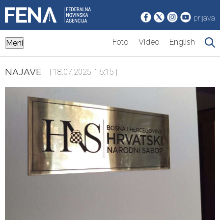
prijava
Foto
Video
English
Meni
NAJAVE
| 18.07.2025. 16:15 |