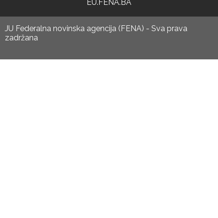
EU.FENA.BA
JU Federalna novinska agencija (FENA) - Sva prava
zadržana