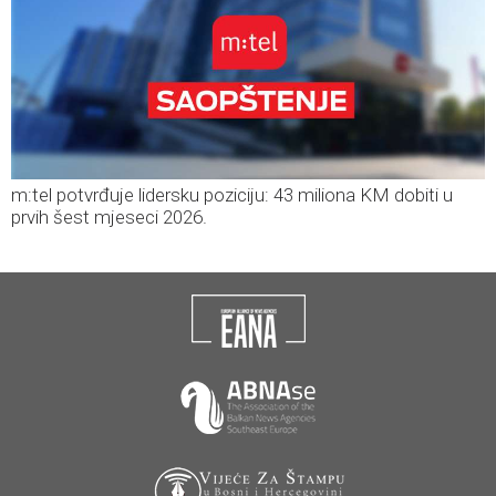
m:tel potvrđuje lidersku poziciju: 43 miliona KM dobiti u
prvih šest mjeseci 2026.