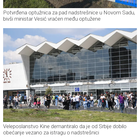
Potvrđena optužnica za pad nadstrešnice u Novom Sadu,
bivši ministar Vesić vraćen među optužene
Veleposlanstvo Kine demantiralo da je od Srbije dobilo
obećanje vezano za istragu o nadstrešnici