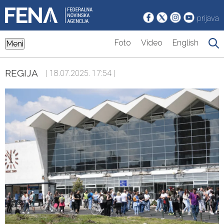
prijava
Foto
Video
English
Meni
REGIJA
| 18.07.2025. 17:54 |