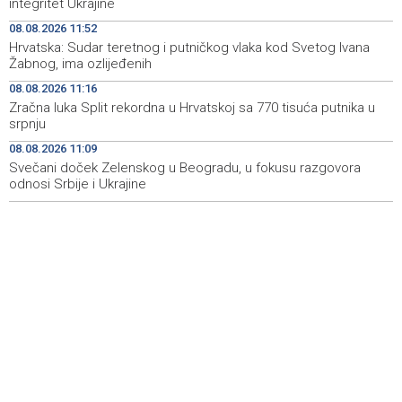
integritet Ukrajine
08.08.2026 11:52
Vozači u HBŽ-u pozvani na oprez zbog divljih konja na
15:05
Hrvatska: Sudar teretnog i putničkog vlaka kod Svetog Ivana
cestama
Žabnog, ima ozlijeđenih
Bh. Muay Thai reprezentacija na Svjetskom prvenstvu u
14:49
08.08.2026 11:16
najbrojnijem sastavu do sada (VIDEO)
Zračna luka Split rekordna u Hrvatskoj sa 770 tisuća putnika u
srpnju
Sutra sunčano, dnevna temperatura od 27 do 33, na
14:30
08.08.2026 11:09
jugu do 39 stepeni
Svečani doček Zelenskog u Beogradu, u fokusu razgovora
odnosi Srbije i Ukrajine