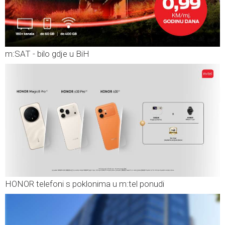
m:SAT - bilo gdje u BiH
HONOR telefoni s poklonima u m:tel ponudi