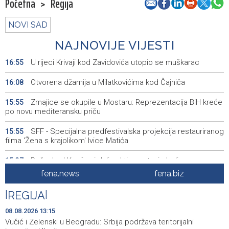
Početna
>
Regija
NOVI SAD
NAJNOVIJE VIJESTI
U rijeci Krivaji kod Zavidovića utopio se muškarac
16:55
Otvorena džamija u Milatkovićima kod Čajniča
16:08
Zmajice se okupile u Mostaru: Reprezentacija BiH kreće
15:55
po novu mediteransku priču
SFF - Specijalna predfestivalska projekcija restauriranog
15:55
filma 'Žena s krajolikom' Ivice Matića
Požar kod Konjica i dalje aktivan, stanje bolje nego
15:37
jutros
fena.news
fena.biz
Dokumentarac 'Bulevar Ivice Osima' osvojio nagradu na
15:27
|
REGIJA
|
City Festu u Niškoj Banji
08.08.2026 13:15
Konjic ugostio 23 folklorna društva na 26.
15:09
Vučić i Zelenski u Beogradu: Srbija podržava teritorijalni
Međunarodnom festivalu ‘Konjička sehara’