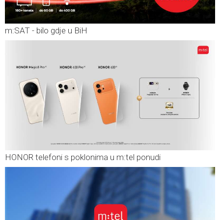
m:SAT - bilo gdje u BiH
HONOR telefoni s poklonima u m:tel ponudi