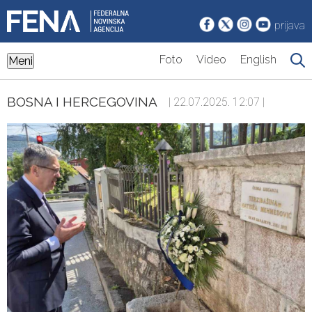
prijava
Foto
Video
English
Meni
BOSNA I HERCEGOVINA
| 22.07.2025. 12:07 |