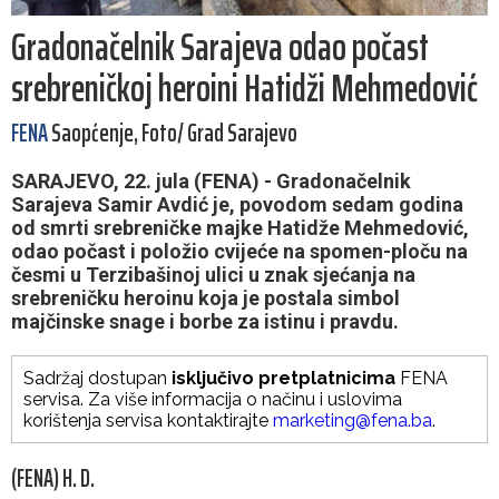
Gradonačelnik Sarajeva odao počast
srebreničkoj heroini Hatidži Mehmedović
FENA
Saopćenje, Foto/ Grad Sarajevo
SARAJEVO, 22. jula (FENA) - Gradonačelnik
Sarajeva Samir Avdić je, povodom sedam godina
od smrti srebreničke majke Hatidže Mehmedović,
odao počast i položio cvijeće na spomen-ploču na
česmi u Terzibašinoj ulici u znak sjećanja na
srebreničku heroinu koja je postala simbol
majčinske snage i borbe za istinu i pravdu.
Sadržaj dostupan
isključivo pretplatnicima
FENA
servisa. Za više informacija o načinu i uslovima
korištenja servisa kontaktirajte
marketing@fena.ba
.
(FENA) H. D.