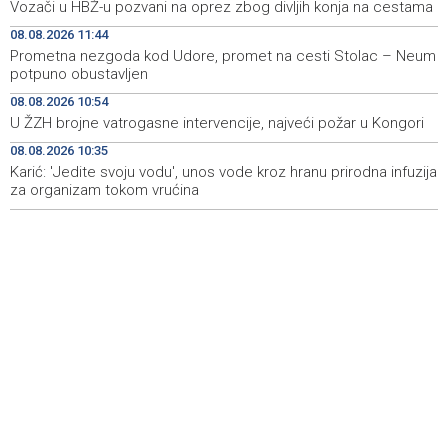
Vozači u HBŽ-u pozvani na oprez zbog divljih konja na cestama
08.08.2026 11:44
Izraelska vojska nastavlja napade na jugu Libana uprkos
14:05
prekidu vatre i pregovorima
Prometna nezgoda kod Udore, promet na cesti Stolac – Neum
potpuno obustavljen
Izraelske snage izvršile raciju u gradu na Zapadnoj obali
14:01
08.08.2026 10:54
U ŽZH brojne vatrogasne intervencije, najveći požar u Kongori
Normalizovan saobraćaj na dionici puta Stolac–Neum,
13:54
kod mjesta Udora, nakon nezgode
08.08.2026 10:35
Karić: 'Jedite svoju vodu', unos vode kroz hranu prirodna infuzija
za organizam tokom vrućina
Vučić i Zelenski u Beogradu: Srbija podržava teritorijalni
13:15
integritet Ukrajine