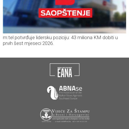
m:tel potvrđuje lidersku poziciju: 43 miliona KM dobiti u
prvih šest mjeseci 2026.