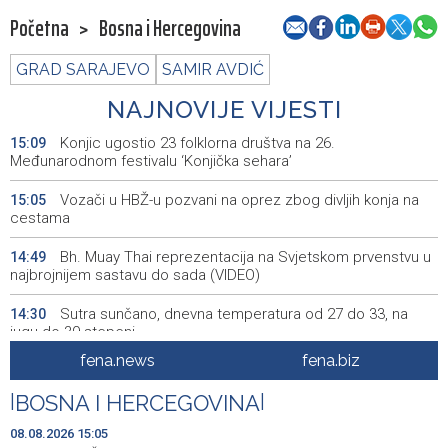
Početna
>
Bosna i Hercegovina
GRAD SARAJEVO
SAMIR AVDIĆ
NAJNOVIJE VIJESTI
Konjic ugostio 23 folklorna društva na 26.
15:09
Međunarodnom festivalu ‘Konjička sehara’
Vozači u HBŽ-u pozvani na oprez zbog divljih konja na
15:05
cestama
Bh. Muay Thai reprezentacija na Svjetskom prvenstvu u
14:49
najbrojnijem sastavu do sada (VIDEO)
Sutra sunčano, dnevna temperatura od 27 do 33, na
14:30
jugu do 39 stepeni
fena.news
fena.biz
Sarajevo Film Festival donosi poseban Program za
14:23
mlade u Tuzlu
|
BOSNA I HERCEGOVINA
|
Najnovija ostvarenja velikih svjetskih autora u programu
14:11
08.08.2026 15:05
Summer Screen SFF-a