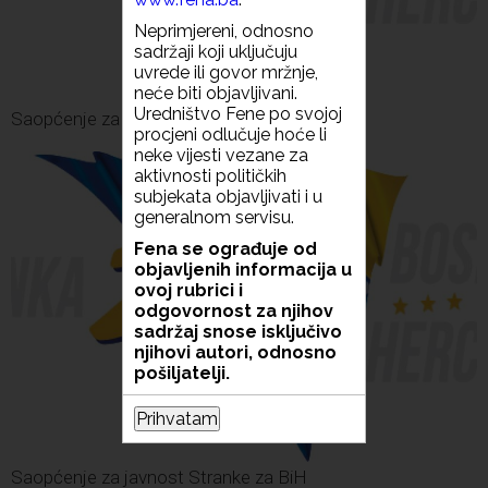
Neprimjereni, odnosno
sadržaji koji uključuju
uvrede ili govor mržnje,
neće biti objavljivani.
Uredništvo Fene po svojoj
Saopćenje za javnost Stranke za BiH
procjeni odlučuje hoće li
neke vijesti vezane za
aktivnosti političkih
subjekata objavljivati i u
generalnom servisu.
Fena se ograđuje od
objavljenih informacija u
ovoj rubrici i
odgovornost za njihov
sadržaj snose isključivo
njihovi autori, odnosno
pošiljatelji.
Prihvatam
Saopćenje za javnost Stranke za BiH