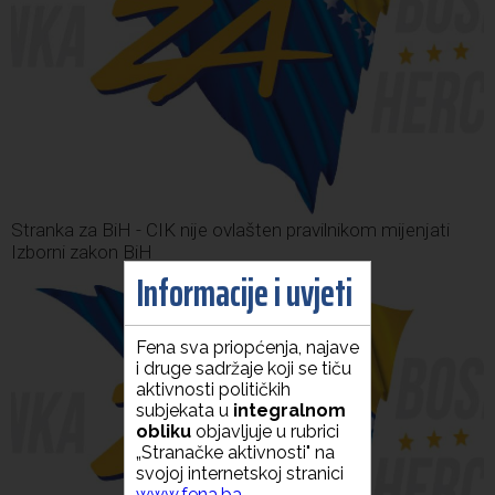
Stranka za BiH - CIK nije ovlašten pravilnikom mijenjati
Izborni zakon BiH
Informacije i uvjeti
Fena sva priopćenja, najave
i druge sadržaje koji se tiču
aktivnosti političkih
subjekata u
integralnom
obliku
objavljuje u rubrici
„Stranačke aktivnosti" na
svojoj internetskoj stranici
www.fena.ba
.