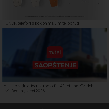
HONOR telefoni s poklonima u m:tel ponudi
m:tel potvrđuje lidersku poziciju: 43 miliona KM dobiti u
prvih šest mjeseci 2026.