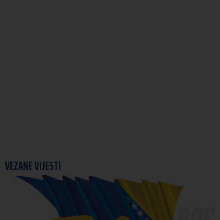
milestone on BiH's EU path
VEZANE VIJESTI