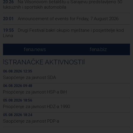
Na Vilsonovom šetalištu u Sarajevu predstavljeno 50
20:26
luksuznih i sportskih automobila
Announcement of events for Friday, 7 August 2026
20:01
Drugi Festival bakri okupio mještane i posjetitelje kod
19:55
Livna
Novi Travnik receives first direct EU funding for UNESCO
19:45
fena.news
fena.biz
heritage project
|
STRANAČKE AKTIVNOSTI
|
Crishock: OHR maintains an open dialogue with all
19:33
political stakeholders in BiH
06.08.2026 12:35
Saopćenje za javnost SDA
Velika nagrada Britanije ostaje u MotoGP kalendaru do
19:32
06.08.2026 09:48
2028. godine
Priopćenje za javnost HSP-a BiH
Španska krajnja ljevica i desnica ujedinjene protiv
19:29
05.08.2026 18:56
Maroka kao suorganizatora SP 2030.
Priopćenje za javnost HDZ-a 1990
Grad Novi Travnik prvi put izravno dobio sredstva
19:27
05.08.2026 18:24
Europske unije
Saopćenje za javnost PDP-a
Soreca says SEPA application marks important
19:16