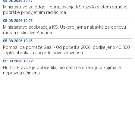
05.08.2026 20:17
Ministarstvo za odgoj i obrazovanje KS razvilo sistem stručne
Pomozi.ba pomaže Gazi - Od početka 2026. podijeljeno
19:15
podrške prosvjetnim radnicima
40.000 toplih obroka, u augustu nove aktivnosti
05.08.2026 19:25
Ministarstvo saobraćaja KS: Uskoro javna nabavka za obnovu
Conference on representation of constituent peoples
19:12
mosta u ulici Ive Andrića
and Others in BiH institutions on August 7
05.08.2026 19:15
'Šetnica kulture' nastavljena modnom revijom i
19:12
Pomozi.ba pomaže Gazi - Od početka 2026. podijeljeno 40.000
predstavljanjem kozmetike
toplih obroka, u augustu nove aktivnosti
05.08.2026 18:12
Prosecutor's Office indicts former Court of BiH
19:05
employee for alleged embezzlement
Hurtić: Pravda je pobijedila, bio sam na strani ljudi kojima je
nepravda učinjena