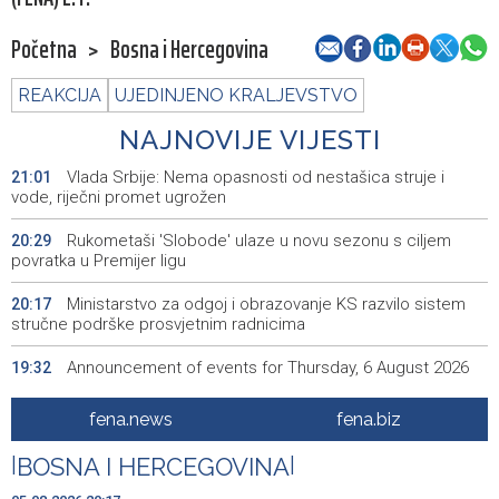
Početna
>
Bosna i Hercegovina
REAKCIJA
UJEDINJENO KRALJEVSTVO
NAJNOVIJE VIJESTI
Vlada Srbije: Nema opasnosti od nestašica struje i
21:01
vode, riječni promet ugrožen
Rukometaši 'Slobode' ulaze u novu sezonu s ciljem
20:29
povratka u Premijer ligu
Ministarstvo za odgoj i obrazovanje KS razvilo sistem
20:17
stručne podrške prosvjetnim radnicima
Announcement of events for Thursday, 6 August 2026
19:32
Rise in electric scooter injuries among children; Biloš:
19:26
fena.news
fena.biz
Head and facial injuries most common
|
BOSNA I HERCEGOVINA
|
Ministarstvo saobraćaja KS: Uskoro javna nabavka za
19:25
obnovu mosta u ulici Ive Andrića