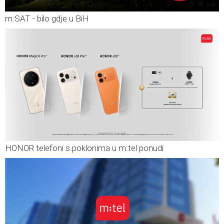
m:SAT - bilo gdje u BiH
HONOR telefoni s poklonima u m:tel ponudi