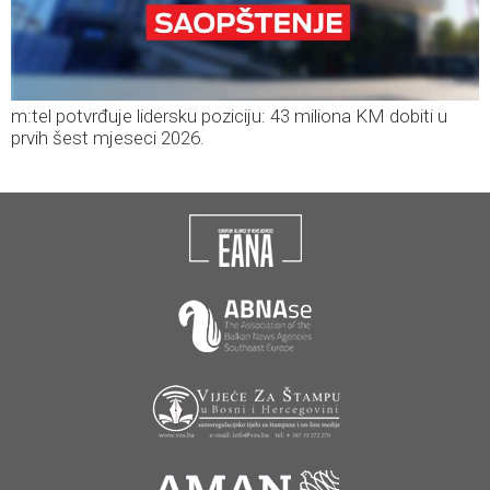
m:tel potvrđuje lidersku poziciju: 43 miliona KM dobiti u
prvih šest mjeseci 2026.