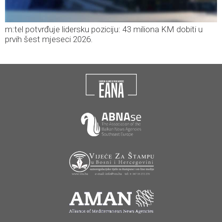
m:tel potvrđuje lidersku poziciju: 43 miliona KM dobiti u
prvih šest mjeseci 2026.