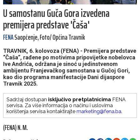
U samostanu Guča Gora izvedena
premijera predstave 'Čaša'
FENA
Saopćenje, Foto/ Općina Travnik
TRAVNIK, 6. kolovoza (FENA) - Premijera predstave
“Čaša”, rađene po motivima pripovijetke nobelovca
Ive Andrića, održana je sinoć u jedinstvenom
ambijentu Franjevačkog samostana u Gučoj Gori,
kao dio programa manifestacije Dani dijaspore
Travnik 2025.
Sadržaj dostupan
isključivo pretplatnicima
FENA
servisa. Za više informacija o načinu i uslovima
korištenja servisa kontaktirajte
marketing@fena.ba
.
(FENA) N. M.