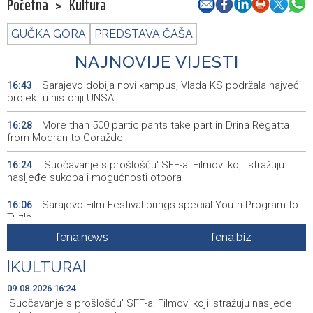
Početna
>
Kultura
GUČKA GORA
PREDSTAVA ČAŠA
NAJNOVIJE VIJESTI
Sarajevo dobija novi kampus, Vlada KS podržala najveći
16:43
projekt u historiji UNSA
More than 500 participants take part in Drina Regatta
16:28
from Modran to Goražde
'Suočavanje s prošlošću' SFF-a: Filmovi koji istražuju
16:24
nasljeđe sukoba i mogućnosti otpora
Sarajevo Film Festival brings special Youth Program to
16:06
Tuzla
fena.news
fena.biz
Posuški turnir 'Kamen, krš i maslina' potvrdio svoj ugled,
15:58
Kukoč ponovno na Topali
|
KULTURA
|
Priopćenje za javnost HDZ 1990
15:40
09.08.2026 16:24
'Suočavanje s prošlošću' SFF-a: Filmovi koji istražuju nasljeđe
Pentagon pozvao američke odbrambene firme da
14:53