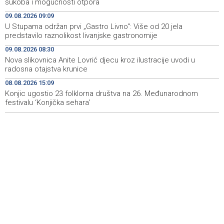
sukoba i mogućnosti otpora
ubrzaju proizvodnju oružja usred iscrpljenih zaliha
09.08.2026 09:09
U Stupama održan prvi „Gastro Livno“: Više od 20 jela
Svečano otvoren 26. Cazin Grand Prix, staza 'Krajiška
14:39
predstavilo raznolikost livanjske gastronomije
zmija' ponovo okupila ljubitelje motosporta
09.08.2026 08:30
Mostar Jazz Fest 2026. od 23. do 25. kolovoza donosi
13:20
Nova slikovnica Anite Lovrić djecu kroz ilustracije uvodi u
tri večeri vrhunske glazbe
radosna otajstva krunice
08.08.2026 15:09
Izraelske snage izvode nova rušenja u južnom Libanu
12:21
Konjic ugostio 23 folklorna društva na 26. Međunarodnom
festivalu ‘Konjička sehara’