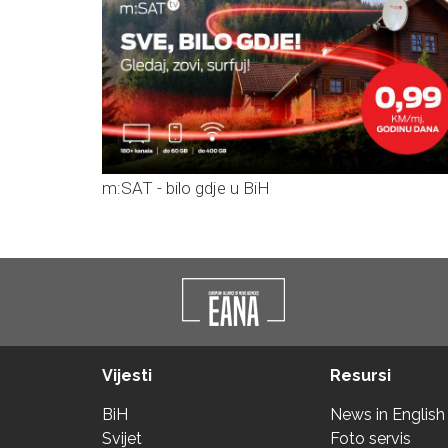
m:SAT - bilo gdje u BiH
Vijesti
Resursi
BiH
News in English
Svijet
Foto servis