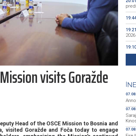
20:0
preds
19:4
19:2
2026
19:1
se v
19:0
Mission visits Goražde
Kino
19:0
|
NE
07.08
Anno
07.08
Sara
Kino
puty Head of the OSCE Mission to Bosnia and
a, visited Goražde and Foča today to engage
07.08
Fire