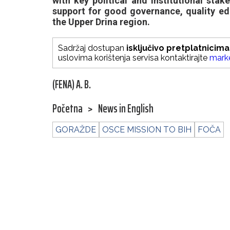
with key political and institutional sta
support for good governance, quality ed
the Upper Drina region.
Sadržaj dostupan
isključivo pretplatnicima
uslovima korištenja servisa kontaktirajte
mark
(FENA) A. B.
Početna
>
News in English
GORAŽDE
OSCE MISSION TO BIH
FOČA