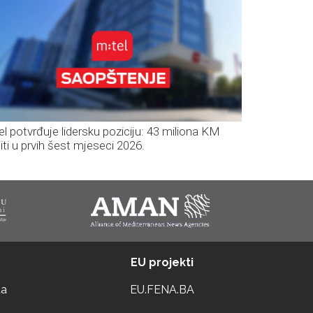
el potvrđuje lidersku poziciju: 43 miliona KM
iti u prvih šest mjeseci 2026.
EU projekti
ta
EU.FENA.BA