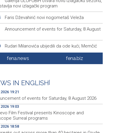
Galerija ULUPUBiH otvara novu izlagačku sezonu,
1
tavlja novi izlagački program
Faris Dževahirić novi nogometaš Veleža
4
Announcement of events for Saturday, 8 August
1
Rudari Milanovića ubijedili da ode kući, Memčić
0
eć ponovo vratio u jamu 'Raspotočje'
fena.news
fena.biz
Sarajevo Film Festival presents Kinoscope and
3
scope Surreal programs
Najave događaja za 8. 8. 2026. godine (subota)
0
WS IN ENGLISH
|
.2026 19:21
uncement of events for Saturday, 8 August 2026
.2026 19:03
jevo Film Festival presents Kinoscope and
scope Surreal programs
.2026 18:58
 breaks out across more than 40 hectares in Grude,