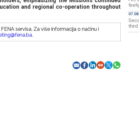
keholders, emphasizing the Mission’s continued
firef
ucation and regional co-operation throughout
07.08
Secon
thir
FENA servisa. Za više informacija o načinu i
eting@fena.ba
.