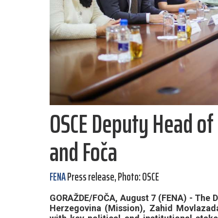
OSCE Deputy Head of 
and Foča
FENA
Press release, Photo: OSCE
GORAŽDE/FOČA, August 7 (FENA) - The De
Herzegovina (Mission), Zahid Movlazad