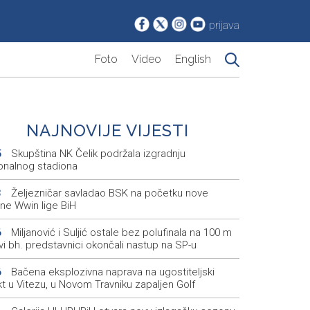
prijava
Foto
Video
English
NAJNOVIJE VIJESTI
Skupština NK Čelik podržala izgradnju
5
onalnog stadiona
Željezničar savladao BSK na početku nove
3
ne Wwin lige BiH
Miljanović i Suljić ostale bez polufinala na 100 m
6
svi bh. predstavnici okončali nastup na SP-u
Bačena eksplozivna naprava na ugostiteljski
6
t u Vitezu, u Novom Travniku zapaljen Golf