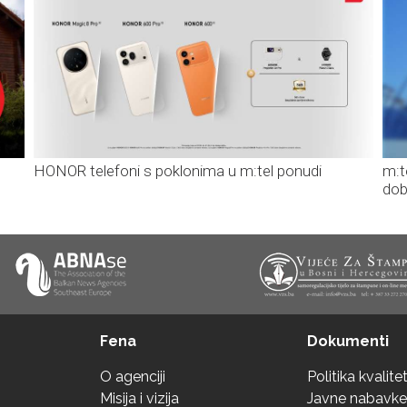
HONOR telefoni s poklonima u m:tel ponudi
m:t
dob
Fena
Dokumenti
O agenciji
Politika kvalite
Misija i vizija
Javne nabavke