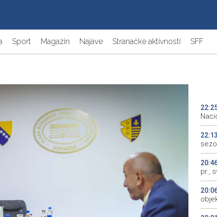
a
Sport
Magazin
Najave
Stranačke aktivnosti
SFF
22:2
Naci
22:1
sezo
20:4
pr., 
20:0
objek