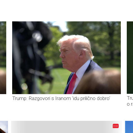
Tr
Trump: Razgovori s Iranom 'idu prilično dobro'
o 