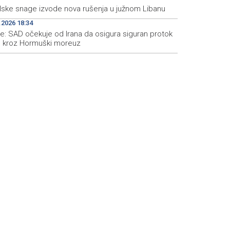
elske snage izvode nova rušenja u južnom Libanu
.2026 18:34
e: SAD očekuje od Irana da osigura siguran protok
e kroz Hormuški moreuz