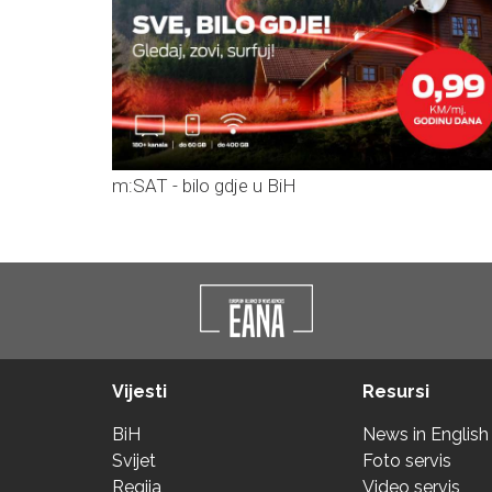
m:SAT - bilo gdje u BiH
Vijesti
Resursi
BiH
News in English
Svijet
Foto servis
Regija
Video servis