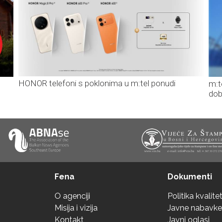
HONOR telefoni s poklonima u m:tel ponudi
m:t
dob
Fena
Dokumenti
O agenciji
Politika kvalite
Misija i vizija
Javne nabavke
Kontakt
Javni oglasi