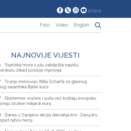
prijava
Foto
Video
English
NAJNOVIJE VIJESTI
Svjetska mora u julu zabilježila najvišu
6
eraturu otkad postoje mjerenja
Trump imenovao Willa Scharfa za glavnog
7
og savjetnika Bijele kuće
Ekstremne vrućine i suša već koštaju evropsku
7
miju stotine milijardi eura
Danas u Sarajevu akcija darivanja krvi - Daruj krv,
0
opet njihov heroj