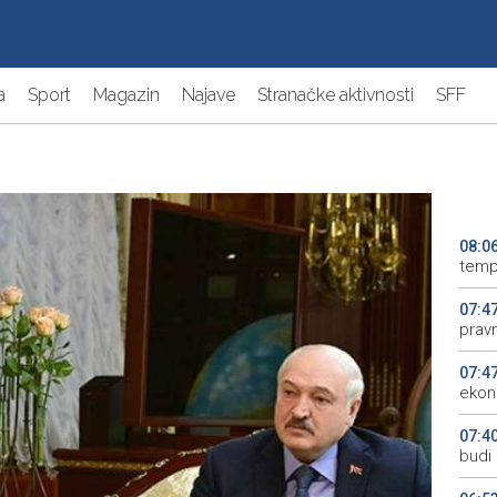
a
Sport
Magazin
Najave
Stranačke aktivnosti
SFF
08:0
temp
07:4
pravn
07:4
ekono
07:4
budi 