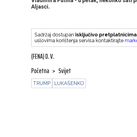
Vladimira Putina - u petak, nekoliko sati 
Aljasci.
Sadržaj dostupan
isključivo pretplatnicima
uslovima korištenja servisa kontaktirajte
mark
(FENA) D. V.
Početna
>
Svijet
TRUMP
LUKAŠENKO