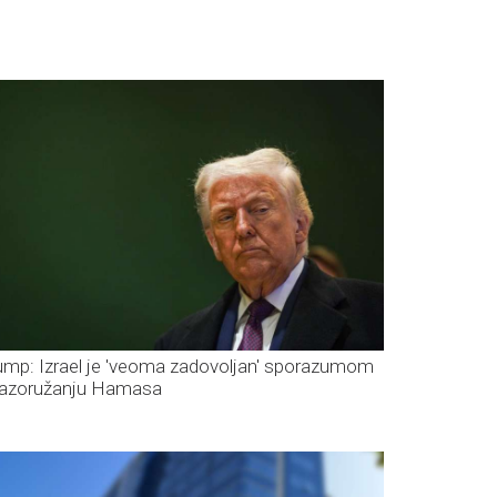
ump: Izrael je 'veoma zadovoljan' sporazumom
razoružanju Hamasa