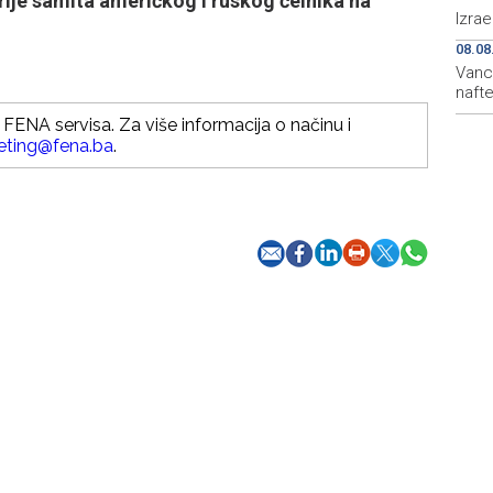
prije samita američkog i ruskog čelnika na
Izra
08.08
Vanc
naft
FENA servisa. Za više informacija o načinu i
eting@fena.ba
.