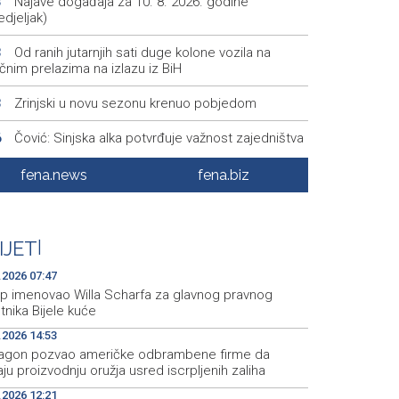
Najave događaja za 10. 8. 2026. godine
3
djeljak)
Od ranih jutarnjih sati duge kolone vozila na
3
čnim prelazima na izlazu iz BiH
Zrinjski u novu sezonu krenuo pobjedom
3
Čović: Sinjska alka potvrđuje važnost zajedništva
6
tskog naroda
fena.news
fena.biz
Krišto: Sinjska alka je simbol ponosa, slobode i
4
nja tradicije
Announcement of events for Monday, 10 August
0
IJET
|
.2026 07:47
p imenovao Willa Scharfa za glavnog pravnog
tnika Bijele kuće
.2026 14:53
agon pozvao američke odbrambene firme da
ju proizvodnju oružja usred iscrpljenih zaliha
.2026 12:21