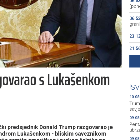
06:5
(pone
06:5
grani
23:1
21:5
hrva
20:2
zgovarao s Lukašenkom
očuva
20:0
|
SV
2026
10.08
Trum
savje
09.08
Pent
ki predsjednik Donald Trump razgovarao je
ubrza
androm Lukašenkom - bliskim saveznikom
09.08