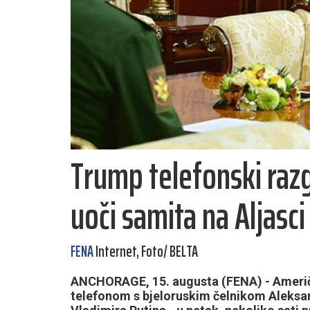
Trump telefonski ra
uoči samita na Aljasci
FENA
Internet, Foto/ BELTA
ANCHORAGE, 15. augusta (FENA) - Američ
telefonom s bjeloruskim čelnikom Aleks