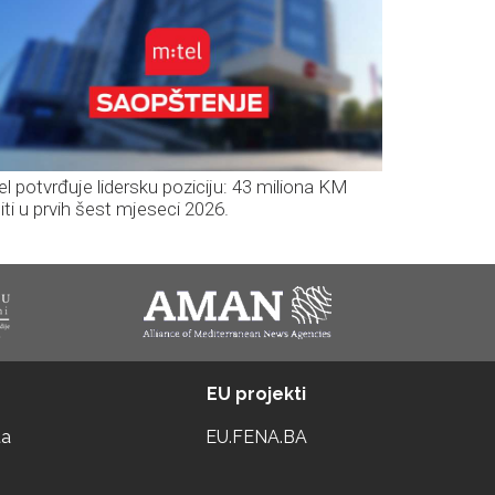
el potvrđuje lidersku poziciju: 43 miliona KM
iti u prvih šest mjeseci 2026.
EU projekti
ta
EU.FENA.BA