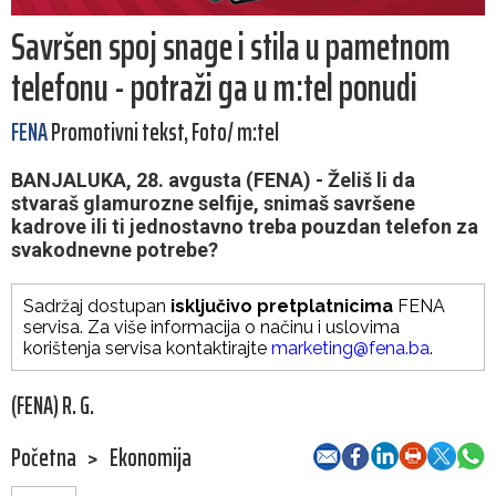
Savršen spoj snage i stila u pametnom
telefonu - potraži ga u m:tel ponudi
FENA
Promotivni tekst, Foto/ m:tel
BANJALUKA, 28. avgusta (FENA) - Želiš li da
stvaraš glamurozne selfije, snimaš savršene
kadrove ili ti jednostavno treba pouzdan telefon za
svakodnevne potrebe?
Sadržaj dostupan
isključivo pretplatnicima
FENA
servisa. Za više informacija o načinu i uslovima
korištenja servisa kontaktirajte
marketing@fena.ba
.
(FENA) R. G.
Početna
>
Ekonomija