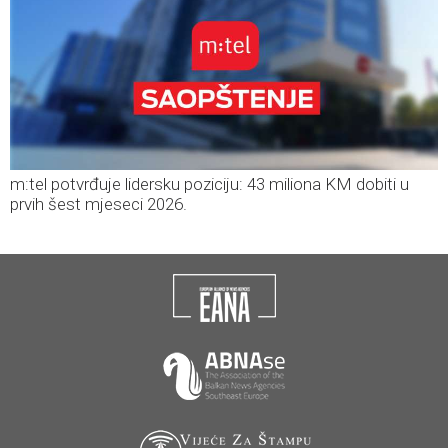
m:tel potvrđuje lidersku poziciju: 43 miliona KM dobiti u
prvih šest mjeseci 2026.