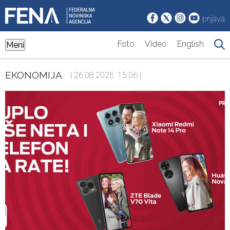
prijava
Foto
Video
English
Meni
EKONOMIJA
| 26.08.2025. 15:06 |