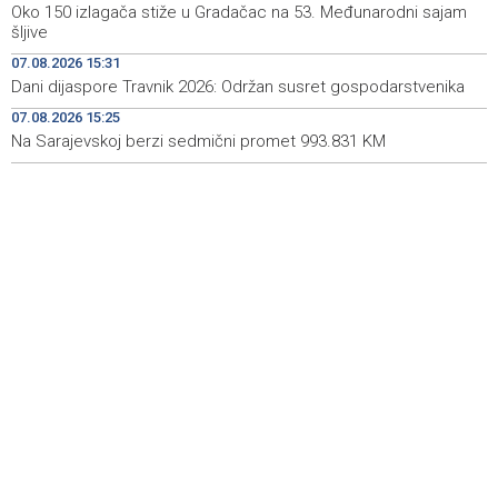
Oko 150 izlagača stiže u Gradačac na 53. Međunarodni sajam
Avdić: Završeni radovi na tekućem održavanju
16:36
šljive
Spomenika 'Vječna vatra'
07.08.2026 15:31
Dva Air Tractora gase požar u Konjicu, u subotu stiže i
16:00
Dani dijaspore Travnik 2026: Održan susret gospodarstvenika
treći
07.08.2026 15:25
Na Sarajevskoj berzi sedmični promet 993.831 KM
Meta kažnjena sa dodatnih 567 miliona dolara zbog
15:58
ugrožavanja sigurnosti djece