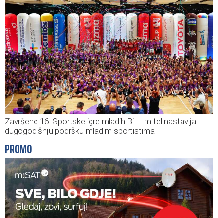
Završene 16. Sportske igre mladih BiH: m:tel nastavlja
dugogodišnju podršku mladim sportistima
PROMO