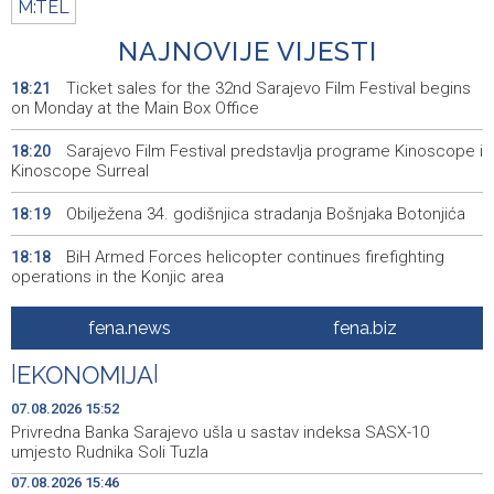
M:TEL
NAJNOVIJE VIJESTI
Ticket sales for the 32nd Sarajevo Film Festival begins
18:21
on Monday at the Main Box Office
Sarajevo Film Festival predstavlja programe Kinoscope i
18:20
Kinoscope Surreal
Obilježena 34. godišnjica stradanja Bošnjaka Botonjića
18:19
BiH Armed Forces helicopter continues firefighting
18:18
operations in the Konjic area
Kanali bez gužvi - Pet evropskih gradova kao alternativa
18:01
fena.news
fena.biz
Veneciji i Amsterdamu
|
EKONOMIJA
|
U općini Grude izbio požar na više od 40 hektara, na
17:49
terenu vatrogasci i Air Tractori
07.08.2026 15:52
Privredna Banka Sarajevo ušla u sastav indeksa SASX-10
U ponedjeljak počinje prodaja ulaznica za SFF u
17:39
umjesto Rudnika Soli Tuzla
glavnom Box Officeu u BKC-u
07.08.2026 15:46