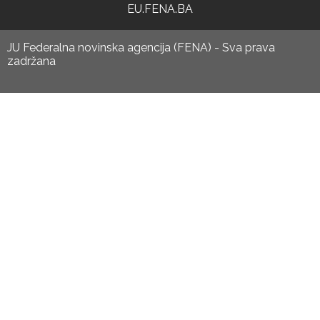
EU.FENA.BA
JU Federalna novinska agencija (FENA) - Sva prava
zadržana