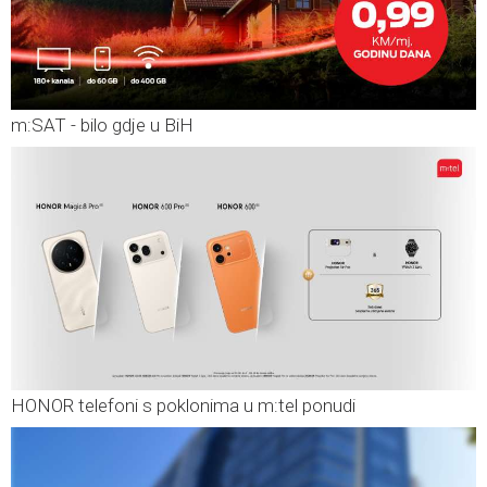
m:SAT - bilo gdje u BiH
HONOR telefoni s poklonima u m:tel ponudi