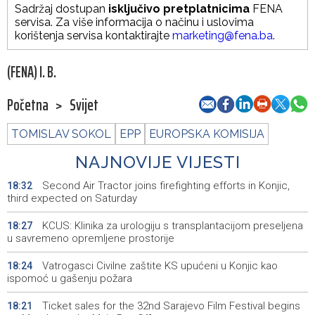
Sadržaj dostupan
isključivo pretplatnicima
FENA
servisa. Za više informacija o načinu i uslovima
korištenja servisa kontaktirajte
marketing@fena.ba
.
(FENA) I. B.
Početna
>
Svijet
TOMISLAV SOKOL
EPP
EUROPSKA KOMISIJA
NAJNOVIJE VIJESTI
Second Air Tractor joins firefighting efforts in Konjic,
18:32
third expected on Saturday
KCUS: Klinika za urologiju s transplantacijom preseljena
18:27
u savremeno opremljene prostorije
Vatrogasci Civilne zaštite KS upućeni u Konjic kao
18:24
ispomoć u gašenju požara
Ticket sales for the 32nd Sarajevo Film Festival begins
18:21