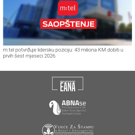
m:tel potvrđuje lidersku poziciju: 43 miliona KM dobiti u
prvih šest mjeseci 2026.