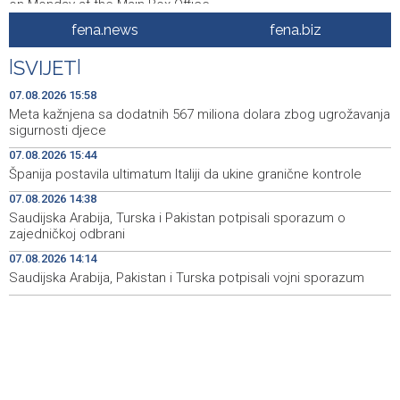
on Monday at the Main Box Office
fena.news
fena.biz
Sarajevo Film Festival predstavlja programe Kinoscope i
18:20
Kinoscope Surreal
|
SVIJET
|
Obilježena 34. godišnjica stradanja Bošnjaka Botonjića
18:19
07.08.2026 15:58
Meta kažnjena sa dodatnih 567 miliona dolara zbog ugrožavanja
BiH Armed Forces helicopter continues firefighting
18:18
sigurnosti djece
operations in the Konjic area
07.08.2026 15:44
Španija postavila ultimatum Italiji da ukine granične kontrole
Kanali bez gužvi - Pet evropskih gradova kao alternativa
18:01
Veneciji i Amsterdamu
07.08.2026 14:38
Saudijska Arabija, Turska i Pakistan potpisali sporazum o
U općini Grude izbio požar na više od 40 hektara, na
17:49
zajedničkoj odbrani
terenu vatrogasci i Air Tractori
07.08.2026 14:14
Saudijska Arabija, Pakistan i Turska potpisali vojni sporazum
U ponedjeljak počinje prodaja ulaznica za SFF u
17:39
glavnom Box Officeu u BKC-u