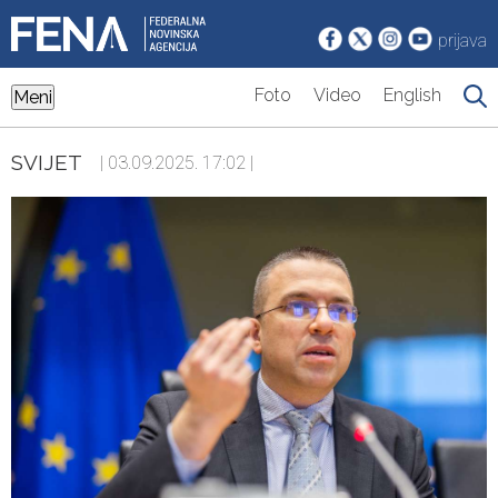
prijava
Foto
Video
English
Meni
SVIJET
| 03.09.2025. 17:02 |