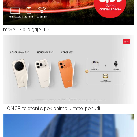
m:SAT - bilo gdje u BiH
HONOR telefoni s poklonima u m:tel ponudi