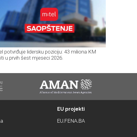
el potvrđuje lidersku poziciju: 43 miliona KM
iti u prvih šest mjeseci 2026.
EU projekti
ta
EU.FENA.BA