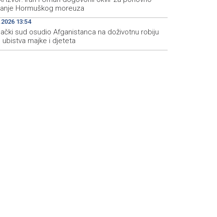
ranje Hormuškog moreuza
.2026 13:54
ački sud osudio Afganistanca na doživotnu robiju
ubistva majke i djeteta