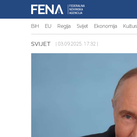
BiH
EU
Regija
Svijet
Ekonomija
Kultur
SVIJET
| 03.09.2025. 17:32 |