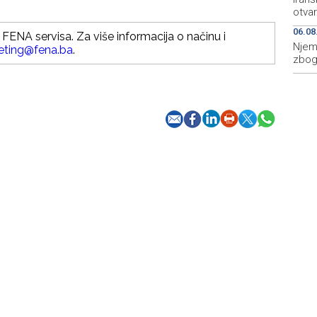
otva
06.08
FENA servisa. Za više informacija o načinu i
Njem
eting@fena.ba
.
zbog 