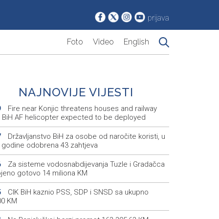
prijava
Foto
Video
English
NAJNOVIJE VIJESTI
Fire near Konjic threatens houses and railway
9
s, BiH AF helicopter expected to be deployed
Državljanstvo BiH za osobe od naročite koristi, u
7
ri godine odobrena 43 zahtjeva
Za sisteme vodosnabdijevanja Tuzle i Gradačca
6
ojeno gotovo 14 miliona KM
CIK BiH kaznio PSS, SDP i SNSD sa ukupno
5
00 KM