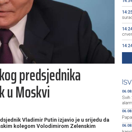
14:3
14:2
sura
14:2
crven
14:2
Sara
14:2
skog predsjednika
Prok
14:1
|
SV
k u Moskvi
fund
06.08
Svih 
alarm
06.08
Papa
jednik Vladimir Putin izjavio je u srijedu da
ajinskim kolegom Volodimirom Zelenskim
06.08
Irans