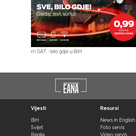
m:SAT - bilo gdje u BiH
Vijesti
Resursi
BiH
News in English
Svijet
Foto servis
Regija
Video servis