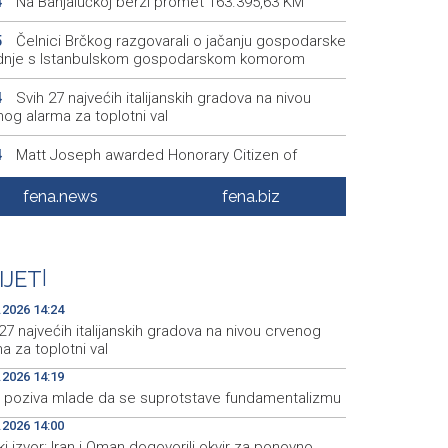
Na Banjalučkoj berzi promet 163.395,63 KM
4
Čelnici Brčkog razgovarali o jačanju gospodarske
5
dnje s Istanbulskom gospodarskom komorom
Svih 27 najvećih italijanskih gradova na nivou
4
og alarma za toplotni val
Matt Joseph awarded Honorary Citizen of
4
jevo
fena.news
fena.biz
Improved infrastructure boosts visits to
0
oško Lake while preserving natural heritage
Papa poziva mlade da se suprotstave
9
IJET
|
amentalizmu
.2026 14:24
27 najvećih italijanskih gradova na nivou crvenog
a za toplotni val
.2026 14:19
 poziva mlade da se suprotstave fundamentalizmu
.2026 14:00
ki izvor: Iran i Oman dogovorili okvir za ponovno