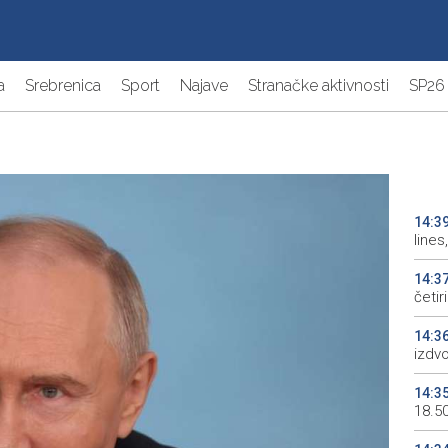
a
Srebrenica
Sport
Najave
Stranačke aktivnosti
SP26
14:3
line
14:3
četi
14:3
izdv
14:3
18.5