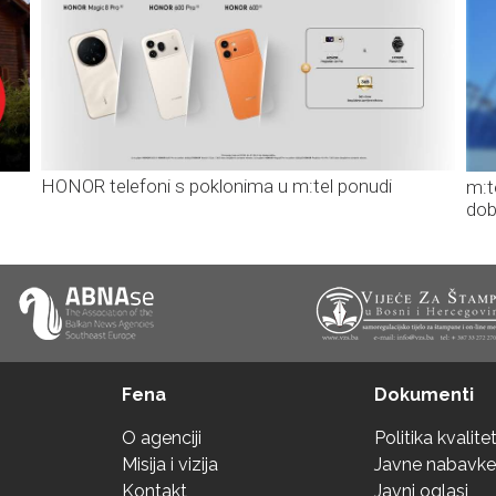
HONOR telefoni s poklonima u m:tel ponudi
m:t
dob
Fena
Dokumenti
O agenciji
Politika kvalite
Misija i vizija
Javne nabavke
Kontakt
Javni oglasi