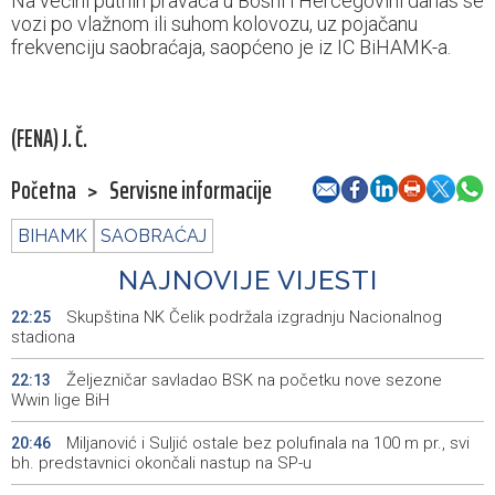
Na većini putnih pravaca u Bosni i Hercegovini danas se
vozi po vlažnom ili suhom kolovozu, uz pojačanu
frekvenciju saobraćaja, saopćeno je iz IC BiHAMK-a.
(FENA) J. Č.
Početna
>
Servisne informacije
BIHAMK
SAOBRAĆAJ
NAJNOVIJE VIJESTI
Skupština NK Čelik podržala izgradnju Nacionalnog
22:25
stadiona
Željezničar savladao BSK na početku nove sezone
22:13
Wwin lige BiH
Miljanović i Suljić ostale bez polufinala na 100 m pr., svi
20:46
bh. predstavnici okončali nastup na SP-u