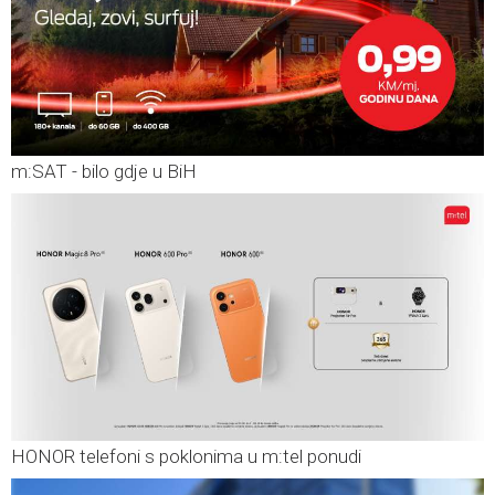
m:SAT - bilo gdje u BiH
HONOR telefoni s poklonima u m:tel ponudi