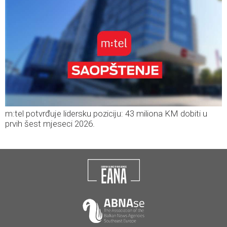
m:tel potvrđuje lidersku poziciju: 43 miliona KM dobiti u
prvih šest mjeseci 2026.