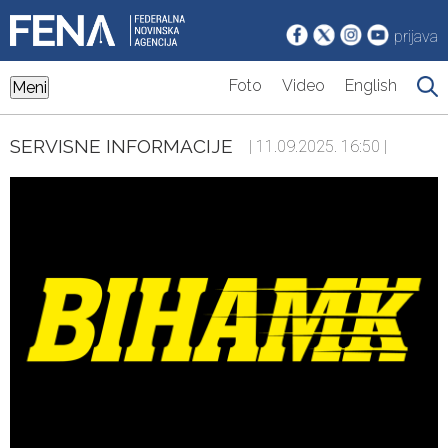
prijava
Foto
Video
English
Meni
SERVISNE INFORMACIJE
| 11.09.2025. 16:50 |