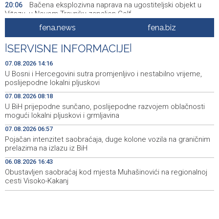
Bačena eksplozivna naprava na ugostiteljski objekt u
20:06
Vitezu, u Novom Travniku zapaljen Golf
fena.news
fena.biz
Galerija ULUPUBiH otvara novu izlagačku sezonu,
20:01
predstavlja novi izlagački program
|
SERVISNE INFORMACIJE
|
Faris Dževahirić novi nogometaš Veleža
19:44
07.08.2026 14:16
U Bosni i Hercegovini sutra promjenljivo i nestabilno vrijeme,
Announcement of events for Saturday, 8 August 2026
19:21
poslijepodne lokalni pljuskovi
07.08.2026 08:18
Rudari Milanovića ubijedili da ode kući, Memčić se već
19:10
U BiH prijepodne sunčano, poslijepodne razvojem oblačnosti
ponovo vratio u jamu 'Raspotočje'
mogući lokalni pljuskovi i grmljavina
Sarajevo Film Festival presents Kinoscope and
19:03
07.08.2026 06:57
Kinoscope Surreal programs
Pojačan intenzitet saobraćaja, duge kolone vozila na graničnim
prelazima na izlazu iz BiH
Najave događaja za 8. 8. 2026. godine (subota)
19:00
06.08.2026 16:43
Obustavljen saobraćaj kod mjesta Muhašinovići na regionalnoj
cesti Visoko-Kakanj