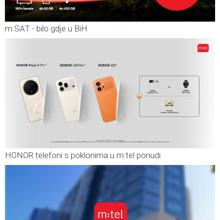
m:SAT - bilo gdje u BiH
HONOR telefoni s poklonima u m:tel ponudi