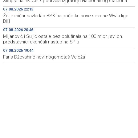
Skupština NK Čelik podržala izgradnju Nacionalnog stadiona
Announcement of events for Saturday, 8 August 2026
19:21
07.08.2026 22:13
Željezničar savladao BSK na početku nove sezone Wwin lige
Rudari Milanovića ubijedili da ode kući, Memčić se već
19:10
BiH
ponovo vratio u jamu 'Raspotočje'
07.08.2026 20:46
Sarajevo Film Festival presents Kinoscope and
19:03
Miljanović i Suljić ostale bez polufinala na 100 m pr., svi bh.
Kinoscope Surreal programs
predstavnici okončali nastup na SP-u
07.08.2026 19:44
Najave događaja za 8. 8. 2026. godine (subota)
19:00
Faris Dževahirić novi nogometaš Veleža