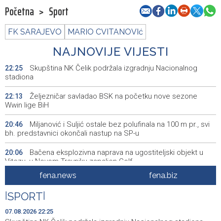
Početna
>
Sport
FK SARAJEVO
MARIO CVITANOVIć
NAJNOVIJE VIJESTI
Skupština NK Čelik podržala izgradnju Nacionalnog
22:25
stadiona
Željezničar savladao BSK na početku nove sezone
22:13
Wwin lige BiH
Miljanović i Suljić ostale bez polufinala na 100 m pr., svi
20:46
bh. predstavnici okončali nastup na SP-u
Bačena eksplozivna naprava na ugostiteljski objekt u
20:06
Vitezu, u Novom Travniku zapaljen Golf
fena.news
fena.biz
Galerija ULUPUBiH otvara novu izlagačku sezonu,
20:01
predstavlja novi izlagački program
|
SPORT
|
Faris Dževahirić novi nogometaš Veleža
19:44
07.08.2026 22:25