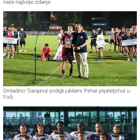
naše najbolje izdanje
Omladinci 'Sarajeva' podigli jubilarni 'Pehar prijateljstva' u
Foči