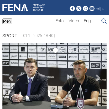
prijava
Foto
Video
English
Meni
SPORT
| 01.10.2025. 18:40 |