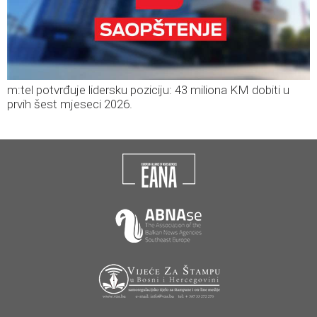
m:tel potvrđuje lidersku poziciju: 43 miliona KM dobiti u
prvih šest mjeseci 2026.