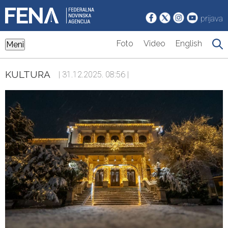
prijava
Foto
Video
English
Meni
KULTURA
| 31.12.2025. 08:56 |