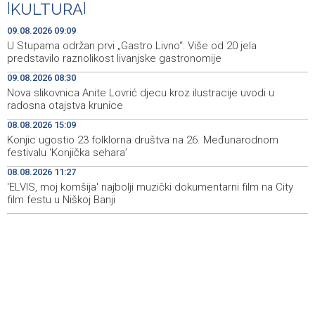
|
KULTURA
|
Marija Šerifović pred više hiljada posjetitelja na Piroti
10:03
09.08.2026 09:09
zatvorila 'Dane dijaspore 2026' u Travniku
U Stupama održan prvi „Gastro Livno“: Više od 20 jela
predstavilo raznolikost livanjske gastronomije
Kušljugić: Sprječavanje dehidracije i pregrijavanja ključni
09:28
09.08.2026 08:30
za očuvanje zdravlja srca tokom vrućina
Nova slikovnica Anite Lovrić djecu kroz ilustracije uvodi u
radosna otajstva krunice
U jami 'Raspotočje' petu noć prenoćilo devet zeničkih
09:27
rudara
08.08.2026 15:09
Konjic ugostio 23 folklorna društva na 26. Međunarodnom
Gosti iz regiona okupirali Jahorinu, mnogi zbog popusta
09:20
festivalu ‘Konjička sehara’
umjesto mora izabrali planinu
08.08.2026 11:27
'ELVIS, moj komšija' najbolji muzički dokumentarni film na City
Požar kod Konjica lokaliziran, vatrogasci i dalje na
09:17
terenu
film festu u Niškoj Banji