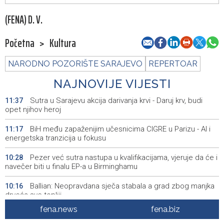
(FENA) D. V.
Početna
>
Kultura
NARODNO POZORIŠTE SARAJEVO
REPERTOAR
NAJNOVIJE VIJESTI
Sutra u Sarajevu akcija darivanja krvi - Daruj krv, budi
11:37
opet njihov heroj
BiH među zapaženijim učesnicima CIGRE u Parizu - AI i
11:17
energetska tranzicija u fokusu
Pezer već sutra nastupa u kvalifikacijama, vjeruje da će i
10:28
navečer biti u finalu EP-a u Birminghamu
Ballian: Neopravdana sječa stabala a grad zbog manjka
10:16
drveća sve topliji
fena.news
fena.biz
FBiH nema objedinjene podatke o povučenom i
10:09
uništenom mesu, prekršaji utvrđeni u 40 kontrola