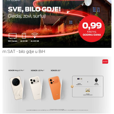
m:SAT - bilo gdje u BiH