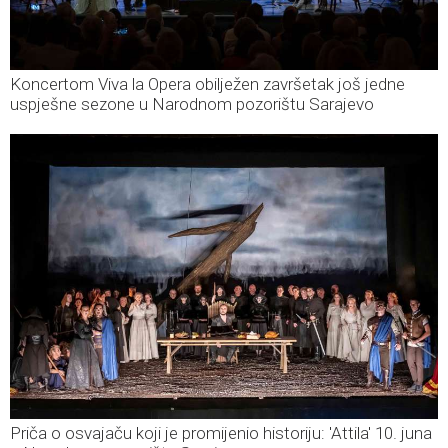
Koncertom Viva la Opera obilježen završetak još jedne
uspješne sezone u Narodnom pozorištu Sarajevo
Priča o osvajaču koji je promijenio historiju: 'Attila' 10. juna