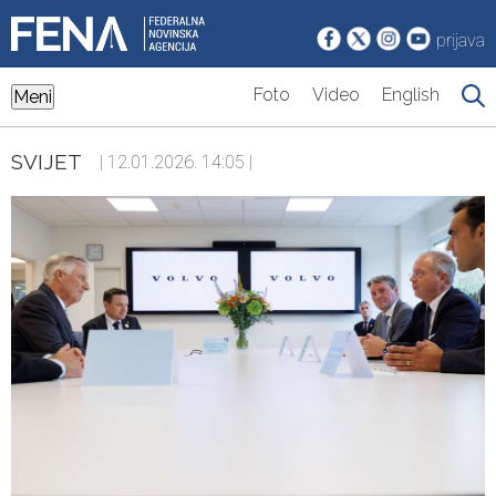
prijava
Foto
Video
English
Meni
SVIJET
| 12.01.2026. 14:05 |