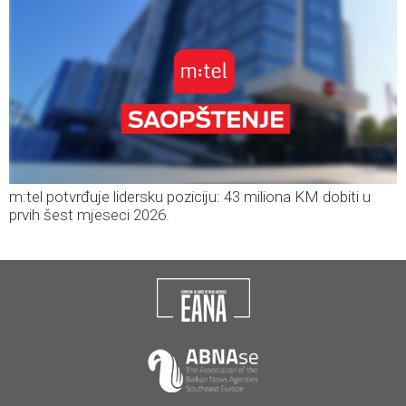
m:tel potvrđuje lidersku poziciju: 43 miliona KM dobiti u
prvih šest mjeseci 2026.