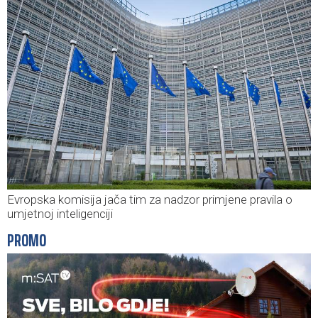
Evropska komisija jača tim za nadzor primjene pravila o
umjetnoj inteligenciji
PROMO