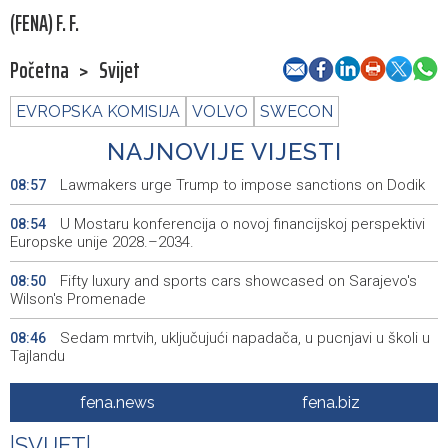
(FENA) F. F.
Početna
>
Svijet
EVROPSKA KOMISIJA
VOLVO
SWECON
NAJNOVIJE VIJESTI
Lawmakers urge Trump to impose sanctions on Dodik
08:57
U Mostaru konferencija o novoj financijskoj perspektivi
08:54
Europske unije 2028.–2034.
Fifty luxury and sports cars showcased on Sarajevo's
08:50
Wilson's Promenade
Sedam mrtvih, uključujući napadača, u pucnjavi u školi u
08:46
Tajlandu
Danas nova saslušanja saradnika Memorijalnog centra
08:44
fena.news
fena.biz
Srebrenica
|
SVIJET
|