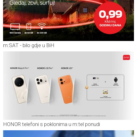
m:SAT - bilo gdje u BiH
HONOR telefoni s poklonima u m:tel ponudi