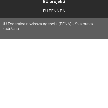
EU projekti
EU.FENA.BA
JU Federalna novinska agencija (FENA) - Sva prava
zadržana