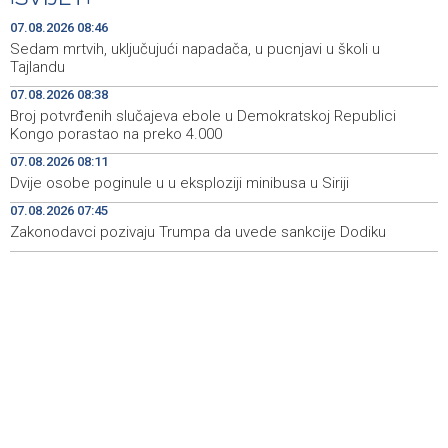
Na ZEPS 2026 dolazi najveća poslovna delegacija iz
08:42
Libije
07.08.2026 08:46
Sedam mrtvih, uključujući napadača, u pucnjavi u školi u
Broj potvrđenih slučajeva ebole u Demokratskoj
08:38
Tajlandu
Republici Kongo porastao na preko 4.000
07.08.2026 08:38
Broj potvrđenih slučajeva ebole u Demokratskoj Republici
Najave foto i video servisa za 7. 8. 2026. godine (petak)
08:21
Kongo porastao na preko 4.000
U BiH prijepodne sunčano, poslijepodne razvojem
08:18
07.08.2026 08:11
oblačnosti mogući lokalni pljuskovi i grmljavina
Dvije osobe poginule u u eksploziji minibusa u Siriji
07.08.2026 07:45
Zelenskij u subotu dolazi u prvi službeni posjet Srbiji
08:14
Zakonodavci pozivaju Trumpa da uvede sankcije Dodiku