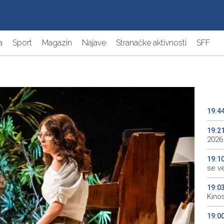
a
Sport
Magazin
Najave
Stranačke aktivnosti
SFF
19:4
19:2
2026
19:1
se v
19:0
Kino
19:0