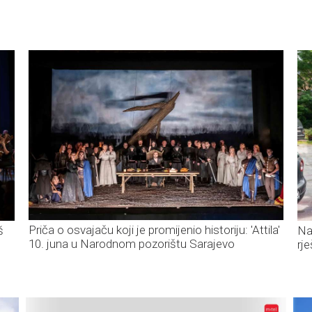
Priča o osvajaču koji je promijenio historiju: 'Attila'
š
Na
10. juna u Narodnom pozorištu Sarajevo
rj