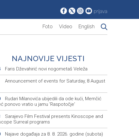
prijava
Foto
Video
English
NAJNOVIJE VIJESTI
Faris Dževahirić novi nogometaš Veleža
4
Announcement of events for Saturday, 8 August
1
Rudari Milanovića ubijedili da ode kući, Memčić
0
eć ponovo vratio u jamu 'Raspotočje'
Sarajevo Film Festival presents Kinoscope and
3
scope Surreal programs
Najave događaja za 8. 8. 2026. godine (subota)
0