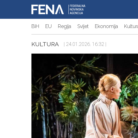
BiH
EU
Regija
Svijet
Ekonomija
Kultur
KULTURA
| 24.01.2026. 16:32 |