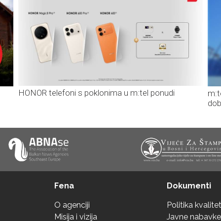
HONOR telefoni s poklonima u m:tel ponudi
m:t
dob
Fena
Dokumenti
O agenciji
Politika kvalite
Misija i vizija
Javne nabavke