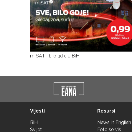
m:SAT - bilo gdje u BiH
Vijesti
Resursi
BiH
News in English
Svijet
Foto servis