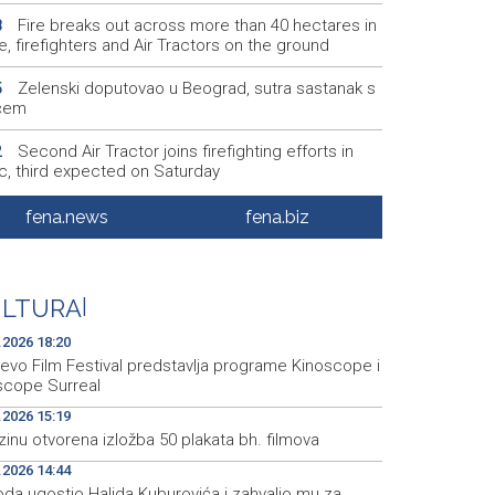
Fire breaks out across more than 40 hectares in
8
, firefighters and Air Tractors on the ground
Zelenski doputovao u Beograd, sutra sastanak s
5
ćem
Second Air Tractor joins firefighting efforts in
2
ic, third expected on Saturday
KCUS: Klinika za urologiju s transplantacijom
7
fena.news
fena.biz
eljena u savremeno opremljene prostorije
Vatrogasci Civilne zaštite KS upućeni u Konjic
4
ispomoć u gašenju požara
ULTURA
|
.2026 18:20
jevo Film Festival predstavlja programe Kinoscope i
scope Surreal
.2026 15:19
inu otvorena izložba 50 plakata bh. filmova
.2026 14:44
da ugostio Halida Kuburovića i zahvalio mu za