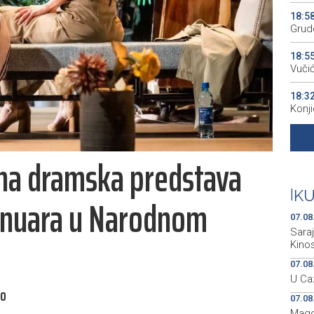
18:5
Grude
18:5
Vuči
18:3
Konj
18:2
pres
na dramska predstava
18:2
kao 
|
K
januara u Narodnom
07.08
Sara
Kino
07.08
U Caz
vo
07.08
Mago