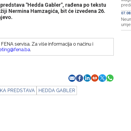
predstava "Hedda Gabler", rađena po tekstu
preda
žiji Nermina Hamzagića, bit će izvedena 26.
07.08
jevo.
Neum
umje
FENA servisa. Za više informacija o načinu i
eting@fena.ba
.
KA PREDSTAVA
HEDDA GABLER