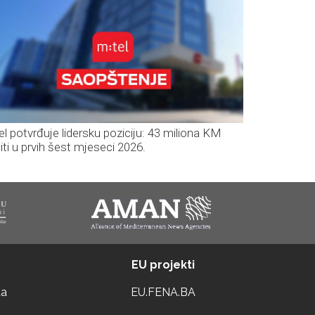
el potvrđuje lidersku poziciju: 43 miliona KM
iti u prvih šest mjeseci 2026.
EU projekti
ta
EU.FENA.BA