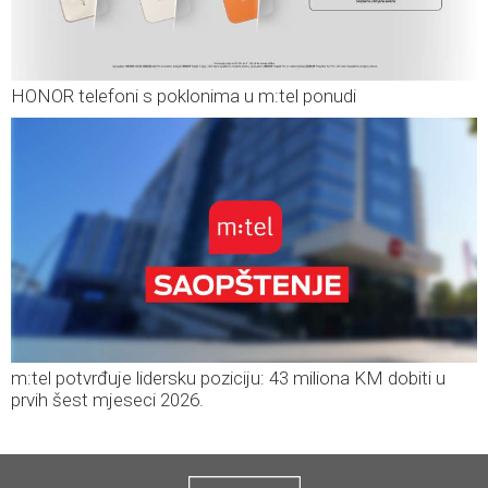
HONOR telefoni s poklonima u m:tel ponudi
m:tel potvrđuje lidersku poziciju: 43 miliona KM dobiti u
prvih šest mjeseci 2026.