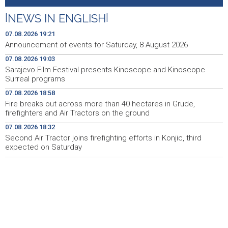
Galerija ULUPUBiH otvara novu izlagačku sezonu,
20:01
predstavlja novi izlagački program
|
NEWS IN ENGLISH
|
Faris Dževahirić novi nogometaš Veleža
19:44
07.08.2026 19:21
Announcement of events for Saturday, 8 August 2026
Announcement of events for Saturday, 8 August 2026
19:21
07.08.2026 19:03
Sarajevo Film Festival presents Kinoscope and Kinoscope
Rudari Milanovića ubijedili da ode kući, Memčić se već
19:10
Surreal programs
ponovo vratio u jamu 'Raspotočje'
07.08.2026 18:58
Sarajevo Film Festival presents Kinoscope and
19:03
Fire breaks out across more than 40 hectares in Grude,
Kinoscope Surreal programs
firefighters and Air Tractors on the ground
07.08.2026 18:32
Najave događaja za 8. 8. 2026. godine (subota)
19:00
Second Air Tractor joins firefighting efforts in Konjic, third
expected on Saturday