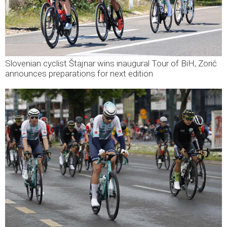
Slovenian cyclist Štajnar wins inaugural Tour of BiH, Zorić
announces preparations for next edition