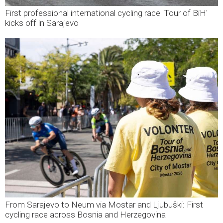
First professional international cycling race 'Tour of BiH'
kicks off in Sarajevo
From Sarajevo to Neum via Mostar and Ljubuški: First
cycling race across Bosnia and Herzegovina