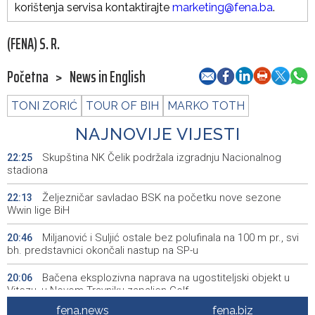
korištenja servisa kontaktirajte
marketing@fena.ba
.
(FENA) S. R.
Početna
>
News in English
TONI ZORIĆ
TOUR OF BIH
MARKO TOTH
NAJNOVIJE VIJESTI
Skupština NK Čelik podržala izgradnju Nacionalnog
22:25
stadiona
Željezničar savladao BSK na početku nove sezone
22:13
Wwin lige BiH
Miljanović i Suljić ostale bez polufinala na 100 m pr., svi
20:46
bh. predstavnici okončali nastup na SP-u
Bačena eksplozivna naprava na ugostiteljski objekt u
20:06
Vitezu, u Novom Travniku zapaljen Golf
fena.news
fena.biz