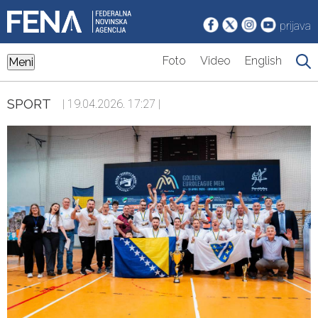
prijava
Foto
Video
English
Meni
SPORT
| 19.04.2026. 17:27 |