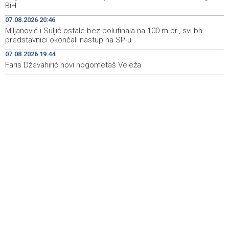
BiH
ponovo vratio u jamu 'Raspotočje'
07.08.2026 20:46
Sarajevo Film Festival presents Kinoscope and
19:03
Miljanović i Suljić ostale bez polufinala na 100 m pr., svi bh.
Kinoscope Surreal programs
predstavnici okončali nastup na SP-u
07.08.2026 19:44
Najave događaja za 8. 8. 2026. godine (subota)
19:00
Faris Dževahirić novi nogometaš Veleža