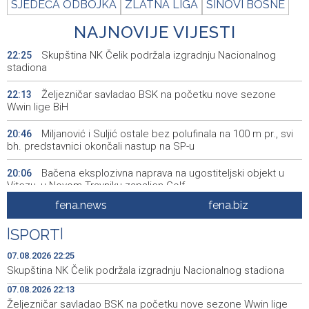
SJEDEĆA ODBOJKA
ZLATNA LIGA
SINOVI BOSNE
NAJNOVIJE VIJESTI
Skupština NK Čelik podržala izgradnju Nacionalnog
22:25
stadiona
Željezničar savladao BSK na početku nove sezone
22:13
Wwin lige BiH
Miljanović i Suljić ostale bez polufinala na 100 m pr., svi
20:46
bh. predstavnici okončali nastup na SP-u
Bačena eksplozivna naprava na ugostiteljski objekt u
20:06
Vitezu, u Novom Travniku zapaljen Golf
fena.news
fena.biz
Galerija ULUPUBiH otvara novu izlagačku sezonu,
20:01
predstavlja novi izlagački program
|
SPORT
|
Faris Dževahirić novi nogometaš Veleža
19:44
07.08.2026 22:25
Skupština NK Čelik podržala izgradnju Nacionalnog stadiona
Announcement of events for Saturday, 8 August 2026
19:21
07.08.2026 22:13
Željezničar savladao BSK na početku nove sezone Wwin lige
Rudari Milanovića ubijedili da ode kući, Memčić se već
19:10