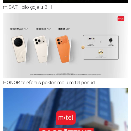
m:SAT - bilo gdje u BiH
HONOR telefoni s poklonima u m:tel ponudi