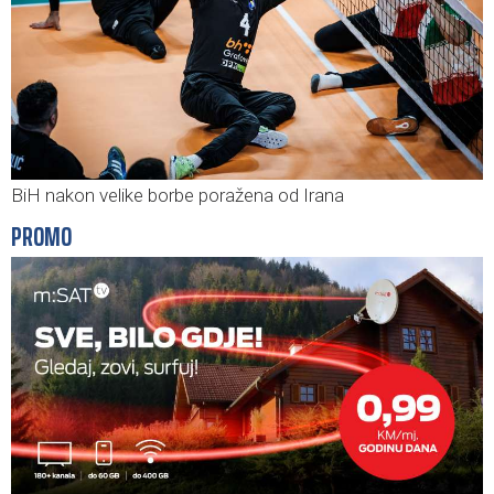
BiH nakon velike borbe poražena od Irana
PROMO