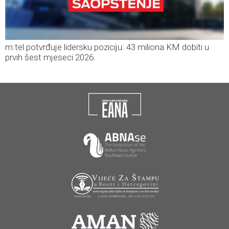
m:tel potvrđuje lidersku poziciju: 43 miliona KM dobiti u
prvih šest mjeseci 2026.