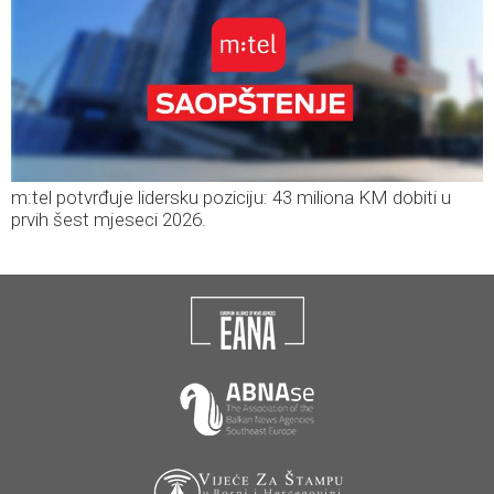
m:tel potvrđuje lidersku poziciju: 43 miliona KM dobiti u
prvih šest mjeseci 2026.