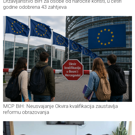
Državljanstvo BiH za osobe od naročite koristi, u četiri
godine odobrena 43 zahtjeva
MCP BiH: Neusvajanje Okvira kvalifikacija zaustavlja
reformu obrazovanja