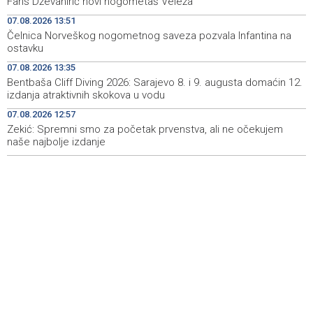
Faris Dževahirić novi nogometaš Veleža
07.08.2026 13:51
Fire breaks out across more than 40 hectares in Grude,
18:58
Čelnica Norveškog nogometnog saveza pozvala Infantina na
firefighters and Air Tractors on the ground
ostavku
Zelenski doputovao u Beograd, sutra sastanak s
18:55
07.08.2026 13:35
Vučićem
Bentbaša Cliff Diving 2026: Sarajevo 8. i 9. augusta domaćin 12.
izdanja atraktivnih skokova u vodu
Second Air Tractor joins firefighting efforts in Konjic,
18:32
07.08.2026 12:57
third expected on Saturday
Zekić: Spremni smo za početak prvenstva, ali ne očekujem
naše najbolje izdanje