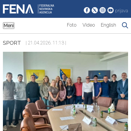
prijava
Foto
Video
English
Meni
SPORT
| 21.04.2026. 11:13 |