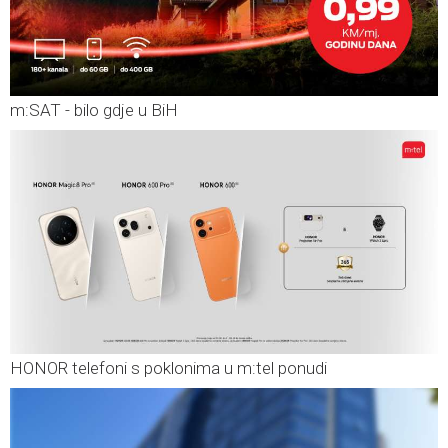
m:SAT - bilo gdje u BiH
HONOR telefoni s poklonima u m:tel ponudi