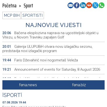
Početna
>
Sport
MCP BIH
SPORTISTI
NAJNOVIJE VIJESTI
Bačena eksplozivna naprava na ugostiteljski objekt u
20:06
Vitezu, u Novom Travniku zapaljen Golf
Galerija ULUPUBiH otvara novu izlagačku sezonu,
20:01
predstavlja novi izlagački program
Faris Dževahirić novi nogometaš Veleža
19:44
Announcement of events for Saturday, 8 August 2026
19:21
Rudari Milanovića ubijedili da ode kući, Memčić se već
19:10
ponovo vratio u jamu 'Raspotočje'
fena.news
fena.biz
Sarajevo Film Festival presents Kinoscope and
19:03
|
SPORT
|
Kinoscope Surreal programs
07.08.2026 19:44
Najave događaja za 8. 8. 2026. godine (subota)
19:00