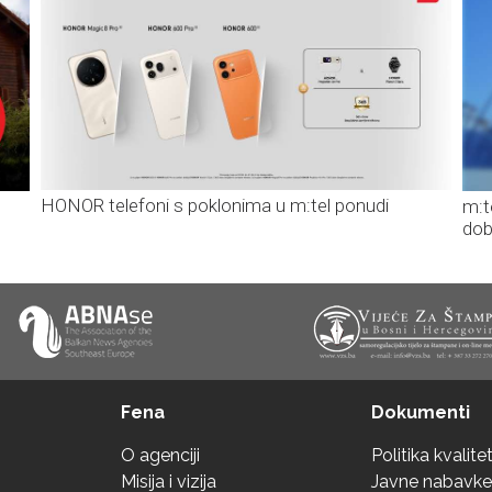
HONOR telefoni s poklonima u m:tel ponudi
m:t
dob
Fena
Dokumenti
O agenciji
Politika kvalite
Misija i vizija
Javne nabavke