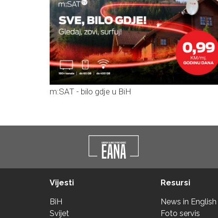
m:SAT - bilo gdje u BiH
Vijesti
Resursi
BiH
News in English
Svijet
Foto servis