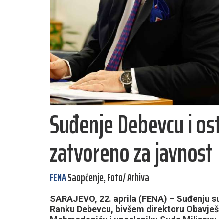
Suđenje Debevcu i os
zatvoreno za javnost
FENA
Saopćenje, Foto/ Arhiva
SARAJEVO, 22. aprila (FENA) – Suđenju 
Ranku Debevcu, bivšem direktoru Obavje