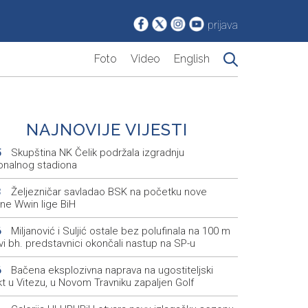
prijava
Foto
Video
English
NAJNOVIJE VIJESTI
Skupština NK Čelik podržala izgradnju
5
onalnog stadiona
Željezničar savladao BSK na početku nove
3
ne Wwin lige BiH
Miljanović i Suljić ostale bez polufinala na 100 m
6
svi bh. predstavnici okončali nastup na SP-u
Bačena eksplozivna naprava na ugostiteljski
6
t u Vitezu, u Novom Travniku zapaljen Golf