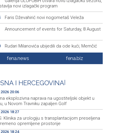
Galerija ULUPUBiH otvara novu izlagačku sezonu,
1
tavlja novi izlagački program
Faris Dževahirić novi nogometaš Veleža
4
Announcement of events for Saturday, 8 August
1
Rudari Milanovića ubijedili da ode kući, Memčić
0
eć ponovo vratio u jamu 'Raspotočje'
fena.news
fena.biz
Sarajevo Film Festival presents Kinoscope and
3
scope Surreal programs
Najave događaja za 8. 8. 2026. godine (subota)
0
SNA I HERCEGOVINA
|
.2026 20:06
a eksplozivna naprava na ugostiteljski objekt u
u, u Novom Travniku zapaljen Golf
.2026 18:27
 Klinika za urologiju s transplantacijom preseljena
vremeno opremljene prostorije
.2026 18:24