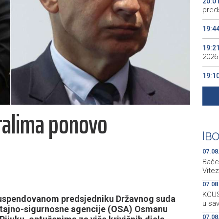
20:0
preds
19:4
19:2
2026
19:1
se v
19:0
talima ponovo
Kino
19:0
|
BO
07.08
Bačen
Vitez
07.08
KCUS:
suspendovanom predsjedniku Državnog suda
u sa
štajno-sigurnosne agencije (OSA) Osmanu
07.08