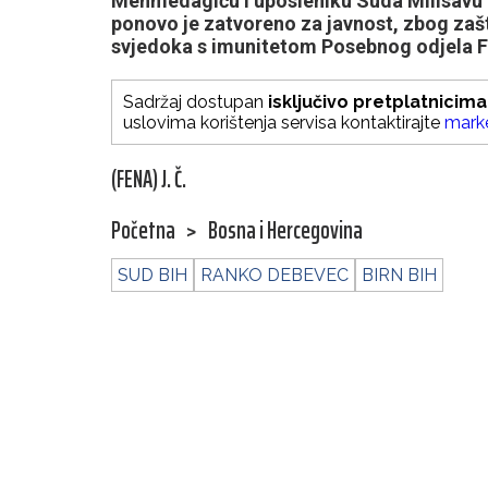
Mehmedagiću i uposleniku Suda Milisavu Pi
ponovo je zatvoreno za javnost, zbog zašt
svjedoka s imunitetom Posebnog odjela F
Sadržaj dostupan
isključivo pretplatnicima
uslovima korištenja servisa kontaktirajte
mark
(FENA) J. Č.
Početna
>
Bosna i Hercegovina
SUD BIH
RANKO DEBEVEC
BIRN BIH