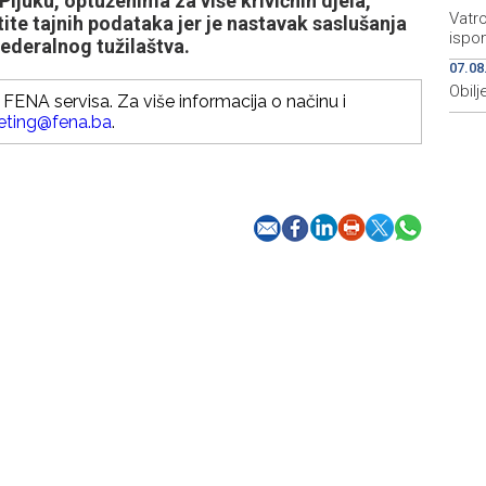
juku, optuženima za više krivičnih djela,
Vatro
ite tajnih podataka jer je nastavak saslušanja
ispo
ederalnog tužilaštva.
07.08
Obilj
FENA servisa. Za više informacija o načinu i
eting@fena.ba
.