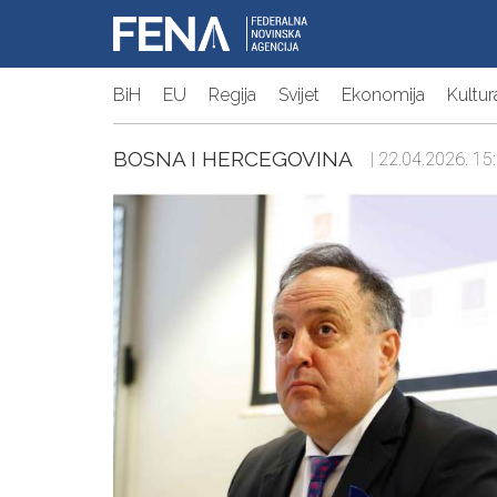
BiH
EU
Regija
Svijet
Ekonomija
Kultur
BOSNA I HERCEGOVINA
| 22.04.2026. 15: