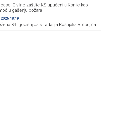
gasci Civilne zaštite KS upućeni u Konjic kao
moć u gašenju požara
.2026 18:19
ežena 34. godišnjica stradanja Bošnjaka Botonjića