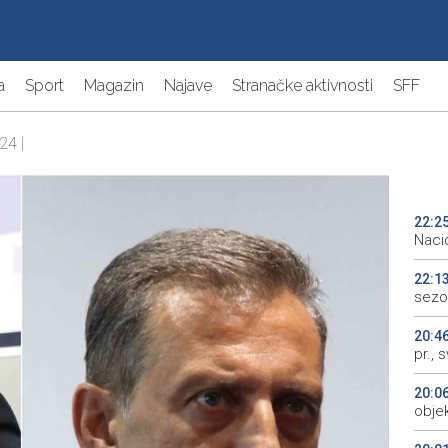
a
Sport
Magazin
Najave
Stranačke aktivnosti
SFF
24 |
22:2
Naci
22:1
sezo
20:4
pr., 
20:0
objek