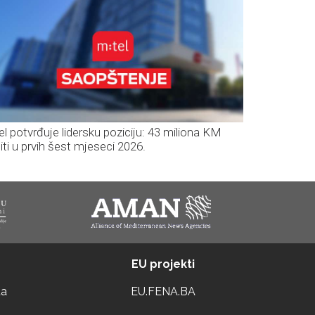
el potvrđuje lidersku poziciju: 43 miliona KM
iti u prvih šest mjeseci 2026.
EU projekti
ta
EU.FENA.BA