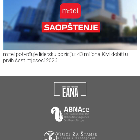
m:tel potvrđuje lidersku poziciju: 43 miliona KM dobiti u
prvih šest mjeseci 2026.