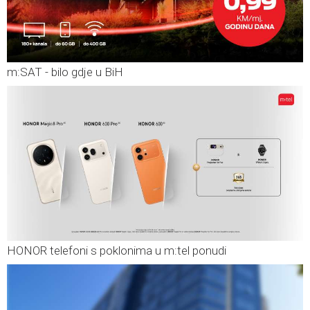
m:SAT - bilo gdje u BiH
HONOR telefoni s poklonima u m:tel ponudi