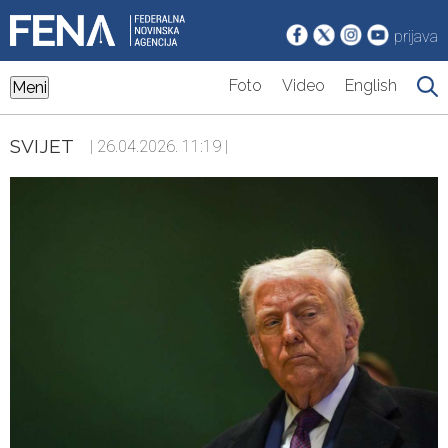
prijava
Foto
Video
English
Meni
SVIJET
| 26.04.2026. 11:19 |