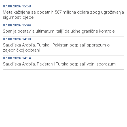
Faris Dževahirić novi nogometaš Veleža
19:44
07.08.2026 15:58
Meta kažnjena sa dodatnih 567 miliona dolara zbog ugrožavanja
Announcement of events for Saturday, 8 August 2026
19:21
sigurnosti djece
07.08.2026 15:44
Rudari Milanovića ubijedili da ode kući, Memčić se već
19:10
Španija postavila ultimatum Italiji da ukine granične kontrole
ponovo vratio u jamu 'Raspotočje'
07.08.2026 14:38
Sarajevo Film Festival presents Kinoscope and
19:03
Saudijska Arabija, Turska i Pakistan potpisali sporazum o
Kinoscope Surreal programs
zajedničkoj odbrani
07.08.2026 14:14
Najave događaja za 8. 8. 2026. godine (subota)
19:00
Saudijska Arabija, Pakistan i Turska potpisali vojni sporazum