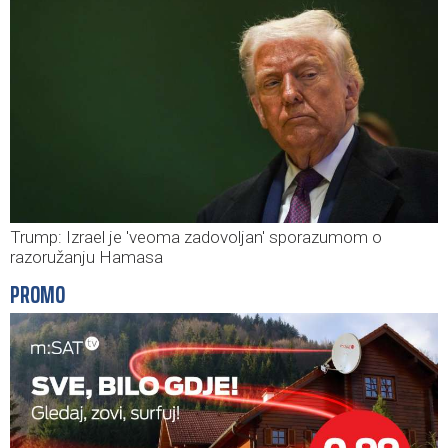
Trump: Izrael je 'veoma zadovoljan' sporazumom o
razoružanju Hamasa
PROMO