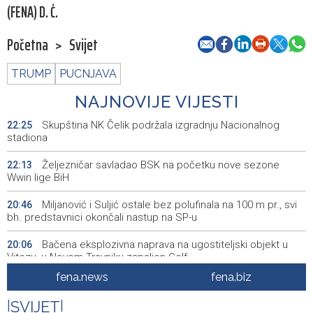
(FENA) D. Ć.
Početna
>
Svijet
TRUMP
PUCNJAVA
NAJNOVIJE VIJESTI
Skupština NK Čelik podržala izgradnju Nacionalnog
22:25
stadiona
Željezničar savladao BSK na početku nove sezone
22:13
Wwin lige BiH
Miljanović i Suljić ostale bez polufinala na 100 m pr., svi
20:46
bh. predstavnici okončali nastup na SP-u
Bačena eksplozivna naprava na ugostiteljski objekt u
20:06
Vitezu, u Novom Travniku zapaljen Golf
fena.news
fena.biz
Galerija ULUPUBiH otvara novu izlagačku sezonu,
20:01
predstavlja novi izlagački program
|
SVIJET
|