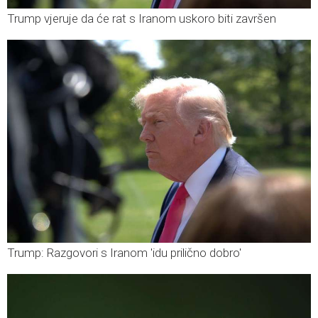
Trump vjeruje da će rat s Iranom uskoro biti završen
Trump: Razgovori s Iranom 'idu prilično dobro'