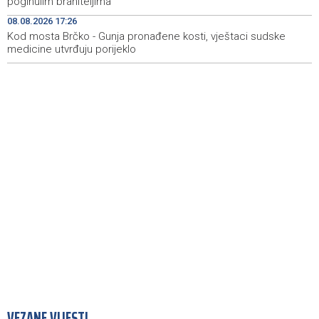
poginulim braniteljima
Tomislavgrad: Veterani Vojne policije HVO-a odali
20:15
08.08.2026 17:26
počast poginulim braniteljima
Kod mosta Brčko - Gunja pronađene kosti, vještaci sudske
medicine utvrđuju porijeklo
VEZANE VIJESTI