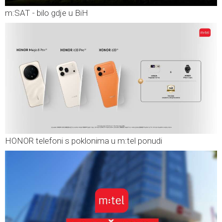
m:SAT - bilo gdje u BiH
HONOR telefoni s poklonima u m:tel ponudi