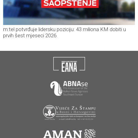
m:tel potvrđuje lidersku poziciju: 43 miliona KM dobiti u
prvih šest mjeseci 2026.