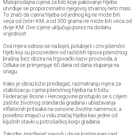
Maloprodajna cijena za bilo koje pakovanje hljeba
utvrđuje se proporcionalno njegovoj stvarnoj neto masi.
To znači da cijena hljeba od jednog kg ne može biti
veća od četiri KM, a od 500 grama ne može biti veća od
dvije KM. Ove cijene uključuju porez na dodanu
vrijednost.
Ova mjera odnosi se na bijeli, polubijeli i crni pšenični
hljeb koji su proizvedeni od različitih tipova pšeničnog
brašna, bez obzira na trgovački naziv proizvoda, a
Odluka se primjenjuje 60 dana od dana stupanja na
snagu.
Kako je obrazložio predlagač, razmatranju mjera za
stabilizaciju cijena pšeničnog hljeba na tržištu
Federacije Bosne i Hercegovine pristupilo se s ciljem
zaštite životnog standarda građana i ublažavanja
inflatornih pritisaka na osnovne životne namirnice, a
posebno imajući u vidu značaj hljeba kao jedne od
ključnih stavki u potrošačkoj korpi građana.
Također, predlagač navodi i da se kontinuirani rast