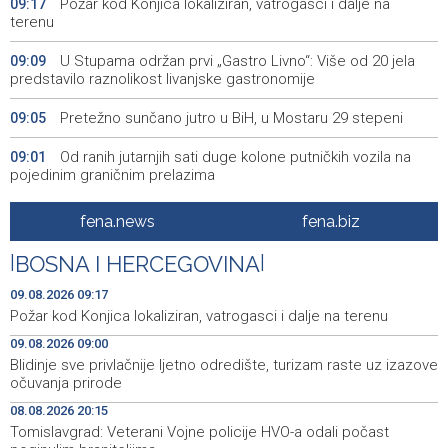
Požar kod Konjica lokaliziran, vatrogasci i dalje na
09:17
terenu
U Stupama održan prvi „Gastro Livno“: Više od 20 jela
09:09
predstavilo raznolikost livanjske gastronomije
Pretežno sunčano jutro u BiH, u Mostaru 29 stepeni
09:05
Od ranih jutarnjih sati duge kolone putničkih vozila na
09:01
pojedinim graničnim prelazima
Blidinje sve privlačnije ljetno odredište, turizam raste uz
09:00
fena.news
fena.biz
izazove očuvanja prirode
|
BOSNA I HERCEGOVINA
|
Najave događaja za 9. 8. 2026. godine (nedjelja)
08:55
09.08.2026 09:17
Nova slikovnica Anite Lovrić djecu kroz ilustracije uvodi
08:30
Požar kod Konjica lokaliziran, vatrogasci i dalje na terenu
u radosna otajstva krunice
09.08.2026 09:00
Blidinje sve privlačnije ljetno odredište, turizam raste uz izazove
HZHM: U sudaru vlakova zbrinute 24 ozlijeđene osobe,
20:31
očuvanja prirode
12 zadržano na liječenju
08.08.2026 20:15
Metković: Na Maratonu lađa se natječe 31 ekipa
20:22
Tomislavgrad: Veterani Vojne policije HVO-a odali počast