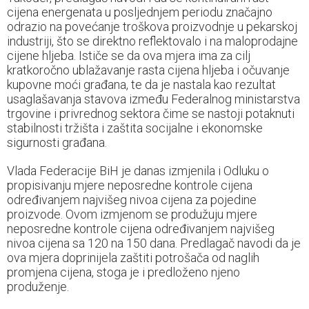
cijena energenata u posljednjem periodu značajno
odrazio na povećanje troškova proizvodnje u pekarskoj
industriji, što se direktno reflektovalo i na maloprodajne
cijene hljeba. Ističe se da ova mjera ima za cilj
kratkoročno ublažavanje rasta cijena hljeba i očuvanje
kupovne moći građana, te da je nastala kao rezultat
usaglašavanja stavova između Federalnog ministarstva
trgovine i privrednog sektora čime se nastoji potaknuti
stabilnosti tržišta i zaštita socijalne i ekonomske
sigurnosti građana.
Vlada Federacije BiH je danas izmjenila i Odluku o
propisivanju mjere neposredne kontrole cijena
određivanjem najvišeg nivoa cijena za pojedine
proizvode. Ovom izmjenom se produžuju mjere
neposredne kontrole cijena određivanjem najvišeg
nivoa cijena sa 120 na 150 dana. Predlagač navodi da je
ova mjera doprinijela zaštiti potrošača od naglih
promjena cijena, stoga je i predloženo njeno
produženje.