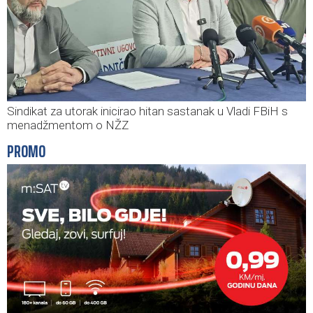
Sindikat za utorak inicirao hitan sastanak u Vladi FBiH s
menadžmentom o NŽZ
PROMO