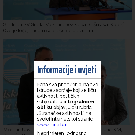
Sjednica GV Grada Mostara bez kluba Bošnjaka, Kordić:
Ovo je loše, nadam se da će se urazumiti
Informacije i uvjeti
Fena sva priopćenja, najave
i druge sadržaje koji se tiču
aktivnosti političkih
subjekata u
integralnom
obliku
objavljuje u rubrici
„Stranačke aktivnosti" na
svojoj internetskoj stranici
www.fena.ba
.
Mostar: Usvojen gradski proračun od 162 milijuna KM;
Neprimjereni, odnosno