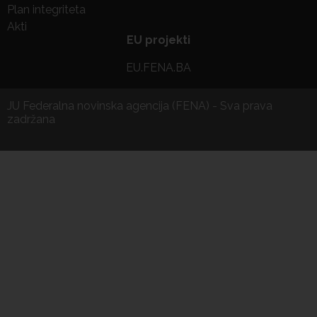
Plan integriteta
Akti
EU projekti
EU.FENA.BA
JU Federalna novinska agencija (FENA) - Sva prava
zadržana