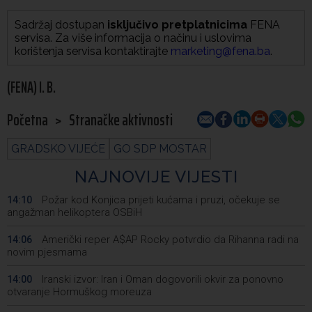
Sadržaj dostupan
isključivo pretplatnicima
FENA
servisa. Za više informacija o načinu i uslovima
korištenja servisa kontaktirajte
marketing@fena.ba
.
(FENA) I. B.
Početna
>
Stranačke aktivnosti
GRADSKO VIJEĆE
GO SDP MOSTAR
NAJNOVIJE VIJESTI
Požar kod Konjica prijeti kućama i pruzi, očekuje se
14:10
angažman helikoptera OSBiH
Američki reper A$AP Rocky potvrdio da Rihanna radi na
14:06
novim pjesmama
Iranski izvor: Iran i Oman dogovorili okvir za ponovno
14:00
otvaranje Hormuškog moreuza