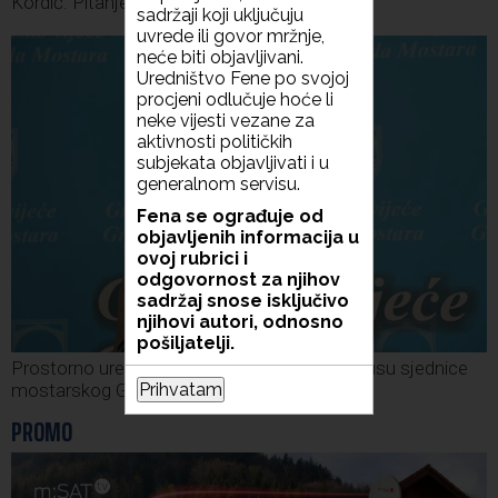
Kordić: Pitanje sigurnosti prevažno
sadržaji koji uključuju
uvrede ili govor mržnje,
neće biti objavljivani.
Uredništvo Fene po svojoj
procjeni odlučuje hoće li
neke vijesti vezane za
aktivnosti političkih
subjekata objavljivati i u
generalnom servisu.
Fena se ograđuje od
objavljenih informacija u
ovoj rubrici i
odgovornost za njihov
sadržaj snose isključivo
njihovi autori, odnosno
pošiljatelji.
Prostorno uređenje i stanovi za mlade u fokusu sjednice
Prihvatam
mostarskog Gradskog vijeća
PROMO