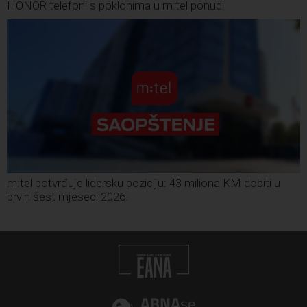
HONOR telefoni s poklonima u m:tel ponudi
m:tel potvrđuje lidersku poziciju: 43 miliona KM dobiti u
prvih šest mjeseci 2026.