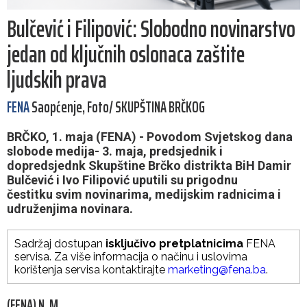
Bulčević i Filipović: Slobodno novinarstvo
jedan od ključnih oslonaca zaštite
ljudskih prava
FENA
Saopćenje, Foto/ SKUPŠTINA BRČKOG
BRČKO, 1. maja (FENA) - Povodom Svjetskog dana
slobode medija- 3. maja, predsjednik i
dopredsjednk Skupštine Brčko distrikta BiH Damir
Bulčević i Ivo Filipović uputili su prigodnu
čestitku svim novinarima, medijskim radnicima i
udruženjima novinara.
Sadržaj dostupan
isključivo pretplatnicima
FENA
servisa. Za više informacija o načinu i uslovima
korištenja servisa kontaktirajte
marketing@fena.ba
.
(FENA) N. M.