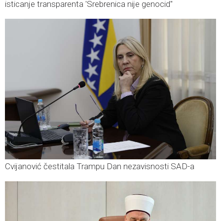
isticanje transparenta 'Srebrenica nije genocid"
Cvijanović čestitala Trampu Dan nezavisnosti SAD-a