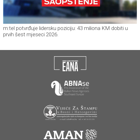
m:tel potvrđuje lidersku poziciju: 43 miliona KM dobiti u
prvih šest mjeseci 2026.