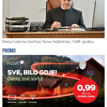
Reisu-l-ulema čestitao Novu hidžretsku 1448. godinu
PROMO