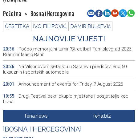
Početna
>
Bosna i Hercegovina
ČESTITKA
IVO FILIPOVIĆ
DAMIR BULčEVIć
NAJNOVIJE VIJESTI
Počeo memorijalni turnir 'Streetball Tomislavgrad 2026.
20:36
Branimir Mašić Bani'
Na Vilsonovom šetalištu u Sarajevu predstavljeno 50
20:26
luksuznih i sportskih automobila
Announcement of events for Friday, 7 August 2026
20:01
Drugi Festival bakri okupio mještane i posjetitelje kod
19:55
Livna
Novi Travnik receives first direct EU funding for UNESCO
19:45
fena.news
fena.biz
heritage project
|
BOSNA I HERCEGOVINA
|
Crishock: OHR maintains an open dialogue with all
19:33
political stakeholders in BiH