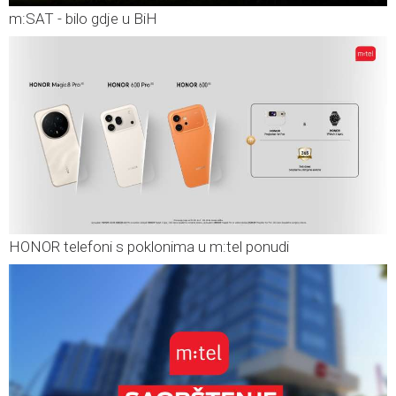
m:SAT - bilo gdje u BiH
HONOR telefoni s poklonima u m:tel ponudi