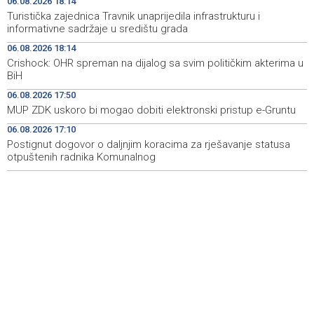
06.08.2026 18:14
Turistička zajednica Travnik unaprijedila infrastrukturu i
Velika nagrada Britanije ostaje u MotoGP kalendaru do
19:32
informativne sadržaje u središtu grada
2028. godine
06.08.2026 18:14
Crishock: OHR spreman na dijalog sa svim političkim akterima u
Španska krajnja ljevica i desnica ujedinjene protiv
19:29
BiH
Maroka kao suorganizatora SP 2030.
06.08.2026 17:50
Grad Novi Travnik prvi put izravno dobio sredstva
19:27
MUP ZDK uskoro bi mogao dobiti elektronski pristup e-Gruntu
Europske unije
06.08.2026 17:10
Postignut dogovor o daljnjim koracima za rješavanje statusa
Soreca says SEPA application marks important
19:16
milestone on BiH's EU path
otpuštenih radnika Komunalnog