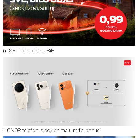
m:SAT - bilo gdje u BiH
HONOR telefoni s poklonima u m:tel ponudi