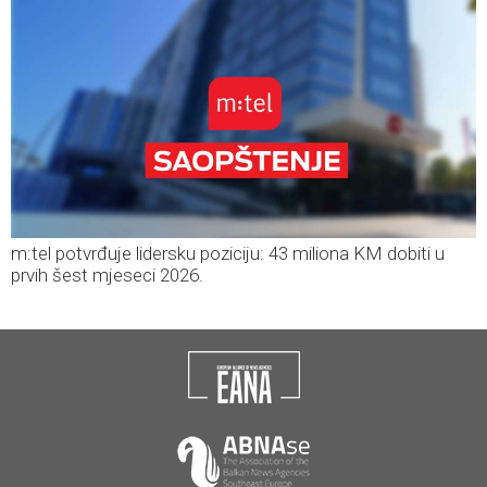
m:tel potvrđuje lidersku poziciju: 43 miliona KM dobiti u
prvih šest mjeseci 2026.