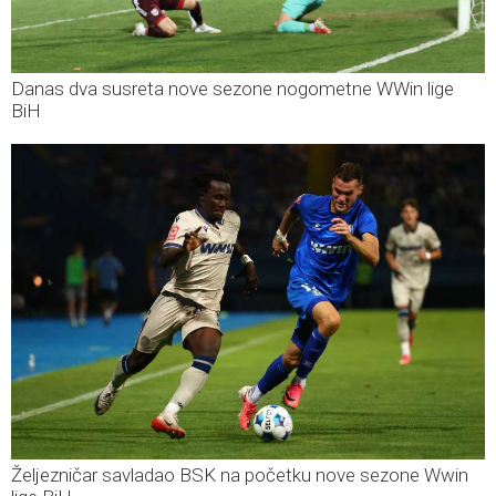
Danas dva susreta nove sezone nogometne WWin lige
BiH
Željezničar savladao BSK na početku nove sezone Wwin