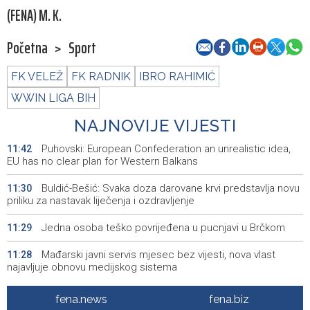
(FENA) M. K.
Početna
>
Sport
FK VELEŽ
FK RADNIK
IBRO RAHIMIĆ
WWIN LIGA BIH
NAJNOVIJE VIJESTI
Puhovski: European Confederation an unrealistic idea,
11:42
EU has no clear plan for Western Balkans
Buldić-Bešić: Svaka doza darovane krvi predstavlja novu
11:30
priliku za nastavak liječenja i ozdravljenje
Jedna osoba teško povrijeđena u pucnjavi u Brčkom
11:29
Mađarski javni servis mjesec bez vijesti, nova vlast
11:28
najavljuje obnovu medijskog sistema
Srbija: Blagi pad zaraze afričkom svinjskom kugom, u
11:16
fena.news
fena.biz
Srijemu i dalje kritično