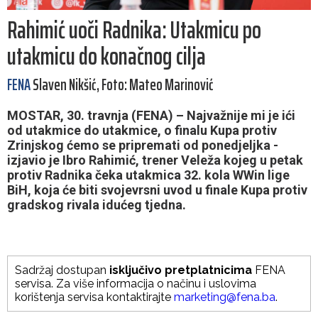
Rahimić uoči Radnika: Utakmicu po
utakmicu do konačnog cilja
FENA
Slaven Nikšić, Foto: Mateo Marinović
MOSTAR, 30. travnja (FENA) – Najvažnije mi je ići
od utakmice do utakmice, o finalu Kupa protiv
Zrinjskog ćemo se pripremati od ponedjeljka -
izjavio je Ibro Rahimić, trener Veleža kojeg u petak
protiv Radnika čeka utakmica 32. kola WWin lige
BiH, koja će biti svojevrsni uvod u finale Kupa protiv
gradskog rivala idućeg tjedna.
Sadržaj dostupan
isključivo pretplatnicima
FENA
servisa. Za više informacija o načinu i uslovima
korištenja servisa kontaktirajte
marketing@fena.ba
.