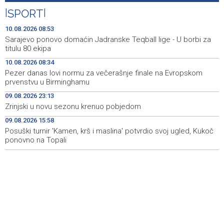
|
SPORT
|
In-person ticket sales for the 32nd Sarajevo Film
11:13
Festival program began this morning
10.08.2026 08:53
Sarajevo ponovo domaćin Jadranske Teqball lige - U borbi za
Orange alert in place across BiH, temperatures up to 41
11:08
titulu 80 ekipa
degrees Celsius expected
10.08.2026 08:34
Pezer danas lovi normu za večerašnje finale na Evropskom
Fire in Konjic contained, fire near Neum remains active
11:04
prvenstvu u Birminghamu
Zenica miners spend sixth night underground, trade
10:52
09.08.2026 23:13
union members expected to join protest
Zrinjski u novu sezonu krenuo pobjedom
09.08.2026 15:58
Puhovski: Evropska konfederacija nerealna ideja, a EU
10:46
nema jasan plan ni za Zapadni Balkan
Posuški turnir 'Kamen, krš i maslina' potvrdio svoj ugled, Kukoč
ponovno na Topali