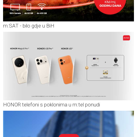
m:SAT - bilo gdje u BiH
HONOR telefoni s poklonima u m:tel ponudi