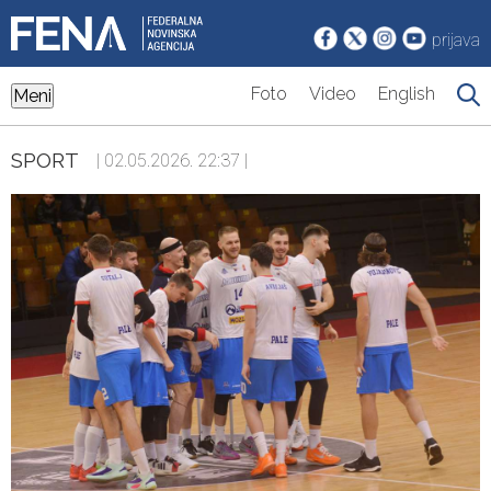
prijava
Foto
Video
English
Meni
SPORT
| 02.05.2026. 22:37 |