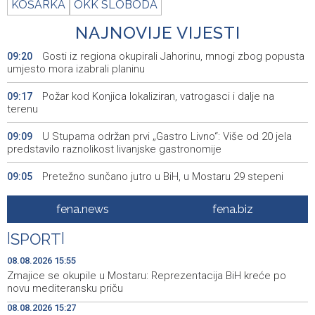
KOŠARKA
OKK SLOBODA
NAJNOVIJE VIJESTI
Gosti iz regiona okupirali Jahorinu, mnogi zbog popusta
09:20
umjesto mora izabrali planinu
Požar kod Konjica lokaliziran, vatrogasci i dalje na
09:17
terenu
U Stupama održan prvi „Gastro Livno“: Više od 20 jela
09:09
predstavilo raznolikost livanjske gastronomije
Pretežno sunčano jutro u BiH, u Mostaru 29 stepeni
09:05
Od ranih jutarnjih sati duge kolone putničkih vozila na
09:01
fena.news
fena.biz
pojedinim graničnim prelazima
|
SPORT
|
Blidinje sve privlačnije ljetno odredište, turizam raste uz
09:00
izazove očuvanja prirode
08.08.2026 15:55
Zmajice se okupile u Mostaru: Reprezentacija BiH kreće po
Najave događaja za 9. 8. 2026. godine (nedjelja)
08:55
novu mediteransku priču
08.08.2026 15:27
Nova slikovnica Anite Lovrić djecu kroz ilustracije uvodi
08:30