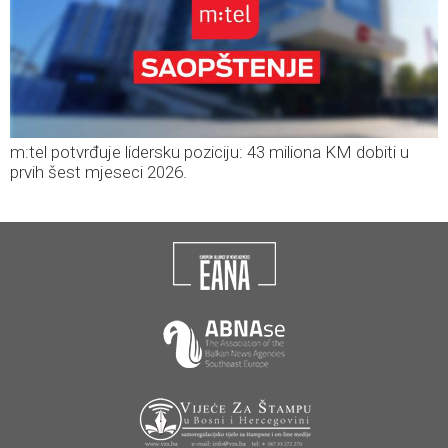
m:tel potvrđuje lidersku poziciju: 43 miliona KM dobiti u
prvih šest mjeseci 2026.