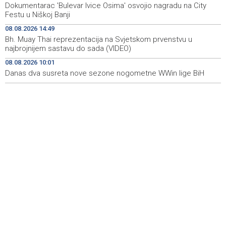
Dokumentarac 'Bulevar Ivice Osima' osvojio nagradu na City
u radosna otajstva krunice
Festu u Niškoj Banji
HZHM: U sudaru vlakova zbrinute 24 ozlijeđene osobe,
20:31
08.08.2026 14:49
12 zadržano na liječenju
Bh. Muay Thai reprezentacija na Svjetskom prvenstvu u
najbrojnijem sastavu do sada (VIDEO)
Metković: Na Maratonu lađa se natječe 31 ekipa
20:22
08.08.2026 10:01
Danas dva susreta nove sezone nogometne WWin lige BiH