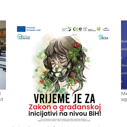
H
Me
ed
ag