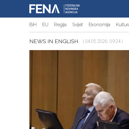
BiH
EU
Regija
Svijet
Ekonomija
Kultur
NEWS IN ENGLISH
| 04.05.2026. 09:24 |