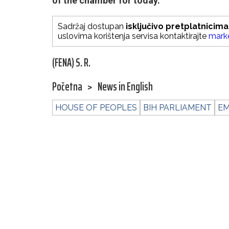
of the chamber for today.
Sadržaj dostupan
isključivo pretplatnicima
uslovima korištenja servisa kontaktirajte
mark
(FENA) S. R.
Početna
>
News in English
HOUSE OF PEOPLES
BIH PARLIAMENT
EM