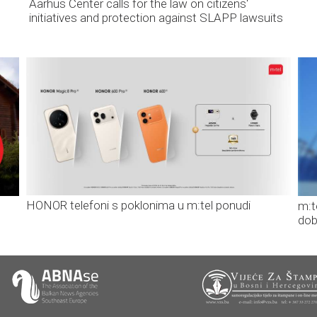
Aarhus Center calls for the law on citizens'
initiatives and protection against SLAPP lawsuits
HONOR telefoni s poklonima u m:tel ponudi
m:t
dob