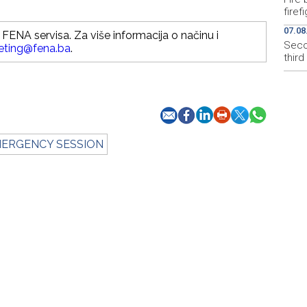
firef
07.08
FENA servisa. Za više informacija o načinu i
Secon
eting@fena.ba
.
thir
ERGENCY SESSION