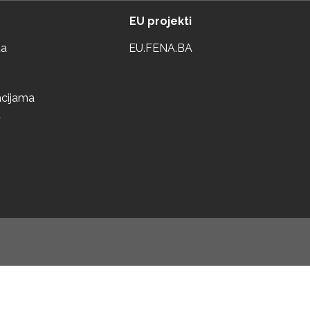
EU projekti
ta
EU.FENA.BA
acijama
a