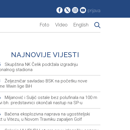
prijava
Foto
Video
English
NAJNOVIJE VIJESTI
Skupština NK Čelik podržala izgradnju
5
onalnog stadiona
Željezničar savladao BSK na početku nove
3
ne Wwin lige BiH
Miljanović i Suljić ostale bez polufinala na 100 m
6
svi bh. predstavnici okončali nastup na SP-u
Bačena eksplozivna naprava na ugostiteljski
6
t u Vitezu, u Novom Travniku zapaljen Golf