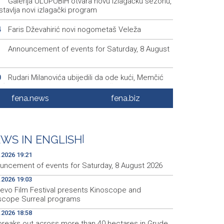
Galerija ULUPUBiH otvara novu izlagačku sezonu,
1
tavlja novi izlagački program
Faris Dževahirić novi nogometaš Veleža
4
Announcement of events for Saturday, 8 August
1
Rudari Milanovića ubijedili da ode kući, Memčić
0
eć ponovo vratio u jamu 'Raspotočje'
fena.news
fena.biz
Sarajevo Film Festival presents Kinoscope and
3
scope Surreal programs
Najave događaja za 8. 8. 2026. godine (subota)
0
WS IN ENGLISH
|
.2026 19:21
uncement of events for Saturday, 8 August 2026
.2026 19:03
jevo Film Festival presents Kinoscope and
scope Surreal programs
.2026 18:58
 breaks out across more than 40 hectares in Grude,