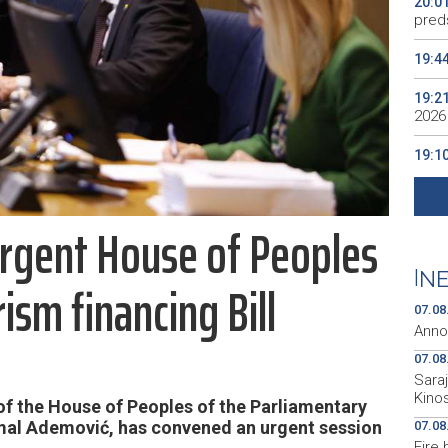
20:0
preds
19:4
19:2
2026
19:1
se v
19:0
rgent House of Peoples
Kino
19:0
|
NE
ism financing Bill
07.08
Anno
07.08
Sara
Kino
 the House of Peoples of the Parliamentary
mal Ademović, has convened an urgent session
07.08
Fire