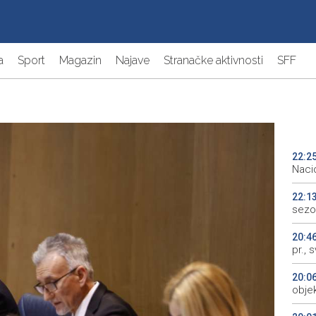
a
Sport
Magazin
Najave
Stranačke aktivnosti
SFF
22:2
Naci
22:1
sezo
20:4
pr., 
20:0
objek