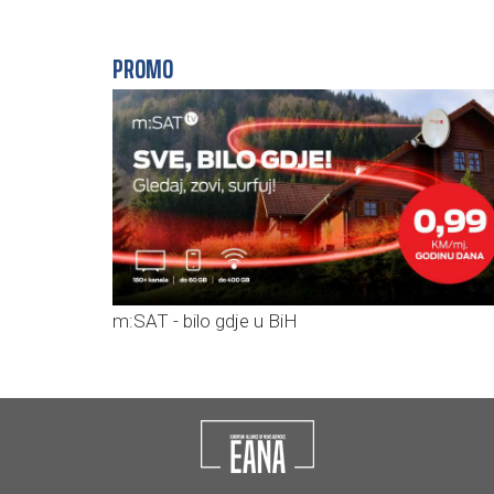
PROMO
m:SAT - bilo gdje u BiH