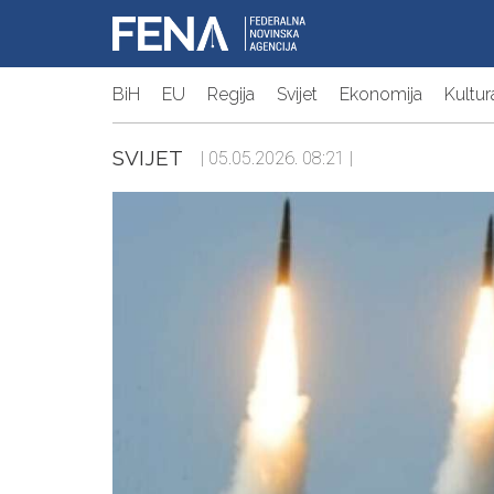
BiH
EU
Regija
Svijet
Ekonomija
Kultur
SVIJET
| 05.05.2026. 08:21 |