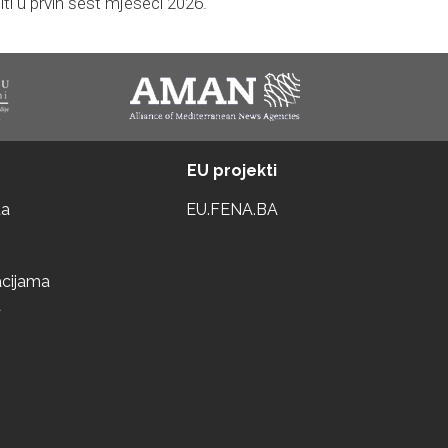
iti u prvih šest mjeseci 2026.
EU projekti
ta
EU.FENA.BA
acijama
a