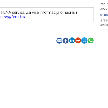
Iran
brods
FENA servisa. Za više informacija o načinu i
08.08
eting@fena.ba
.
Izrae
prek