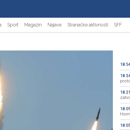
a
Sport
Magazin
Najave
Stranačke aktivnosti
SFF
18:5
18:3
prot
18:2
zatv
18:0
Horm
18:0