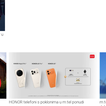
 u
HONOR telefoni s poklonima u m:tel ponudi
m:t