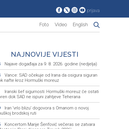
prijava
Foto
Video
English
NAJNOVIJE VIJESTI
Najave događaja za 9. 8. 2026. godine (nedjelja)
4
Vance: SAD očekuje od Irana da osigura siguran
4
ok nafte kroz Hormuški moreuz
Iranski šef sigurnosti: Hormuški moreuz će ostati
1
oren dok SAD ne ispuni zahtjeve Teherana
Iran 'vrlo blizu' dogovora s Omanom o novoj
9
uškoj brodskoj ruti
Koncertom Marije Šerifović večeras se zatvara
5