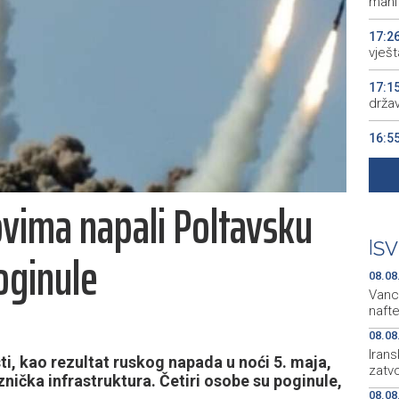
manif
17:2
vješt
17:1
drža
16:5
16:0
ovima napali Poltavsku
15:5
BiH 
|
SV
oginule
08.08
Vanc
naft
08.08
Irans
ti, kao rezultat ruskog napada u noći 5. maja,
zatv
znička infrastruktura. Četiri osobe su poginule,
08.08