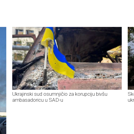
Ukrajinski sud osumnjičio za korupciju bivšu
Sk
ambasadoricu u SAD-u
uk