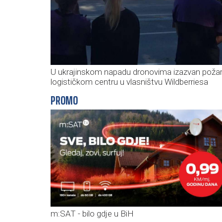
U ukrajinskom napadu dronovima izazvan požar
logističkom centru u vlasništvu Wildberriesa
PROMO
m:SAT - bilo gdje u BiH