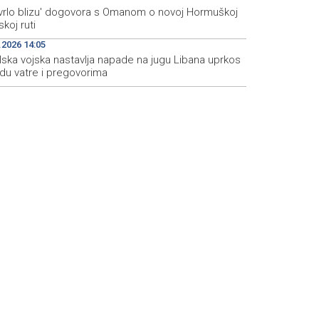
 'vrlo blizu' dogovora s Omanom o novoj Hormuškoj
koj ruti
.2026 14:05
lska vojska nastavlja napade na jugu Libana uprkos
idu vatre i pregovorima