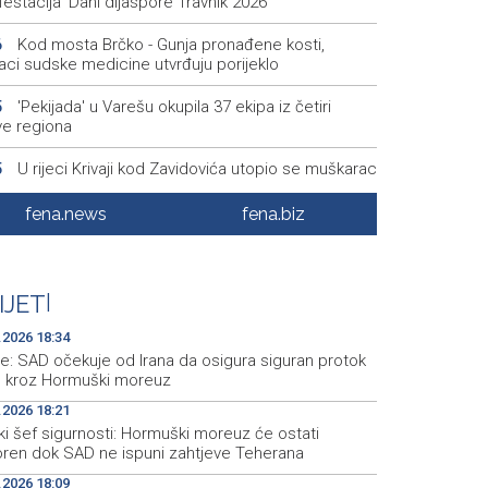
estacija 'Dani dijaspore Travnik 2026'
Kod mosta Brčko - Gunja pronađene kosti,
6
aci sudske medicine utvrđuju porijeklo
'Pekijada' u Varešu okupila 37 ekipa iz četiri
5
ve regiona
U rijeci Krivaji kod Zavidovića utopio se muškarac
5
Otvorena džamija u Milatkovićima kod Čajniča
8
fena.news
fena.biz
Zmajice se okupile u Mostaru: Reprezentacija
5
kreće po novu mediteransku priču
IJET
|
.2026 18:34
e: SAD očekuje od Irana da osigura siguran protok
e kroz Hormuški moreuz
.2026 18:21
ki šef sigurnosti: Hormuški moreuz će ostati
oren dok SAD ne ispuni zahtjeve Teherana
.2026 18:09