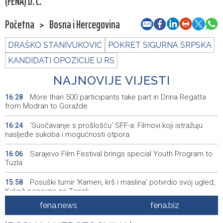
(FENA) D. Ć.
Početna
>
Bosna i Hercegovina
DRAŠKO STANIVUKOVIĆ
POKRET SIGURNA SRPSKA
KANDIDATI OPOZICIJE U RS
NAJNOVIJE VIJESTI
More than 500 participants take part in Drina Regatta
16:28
from Modran to Goražde
'Suočavanje s prošlošću' SFF-a: Filmovi koji istražuju
16:24
nasljeđe sukoba i mogućnosti otpora
Sarajevo Film Festival brings special Youth Program to
16:06
Tuzla
Posuški turnir 'Kamen, krš i maslina' potvrdio svoj ugled,
15:58
Kukoč ponovno na Topali
fena.news
fena.biz
Priopćenje za javnost HDZ 1990
15:40