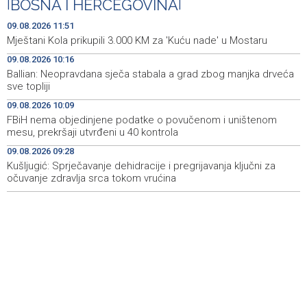
|
BOSNA I HERCEGOVINA
|
Pentagon pozvao američke odbrambene firme da
14:53
ubrzaju proizvodnju oružja usred iscrpljenih zaliha
09.08.2026 11:51
Mještani Kola prikupili 3.000 KM za 'Kuću nade' u Mostaru
Svečano otvoren 26. Cazin Grand Prix, staza 'Krajiška
14:39
09.08.2026 10:16
zmija' ponovo okupila ljubitelje motosporta
Ballian: Neopravdana sječa stabala a grad zbog manjka drveća
sve topliji
Mostar Jazz Fest 2026. od 23. do 25. kolovoza donosi
13:20
tri večeri vrhunske glazbe
09.08.2026 10:09
FBiH nema objedinjene podatke o povučenom i uništenom
Izraelske snage izvode nova rušenja u južnom Libanu
12:21
mesu, prekršaji utvrđeni u 40 kontrola
09.08.2026 09:28
Mještani Kola prikupili 3.000 KM za 'Kuću nade' u
11:51
Mostaru
Kušljugić: Sprječavanje dehidracije i pregrijavanja ključni za
očuvanje zdravlja srca tokom vrućina