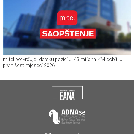
m:tel potvrđuje lidersku poziciju: 43 miliona KM dobiti u
prvih šest mjeseci 2026.