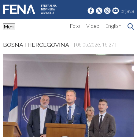
prijava
Foto
Video
English
Meni
BOSNA I HERCEGOVINA
| 05.05.2026. 15:27 |