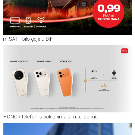
m:SAT - bilo gdje u BiH
HONOR telefoni s poklonima u m:tel ponudi