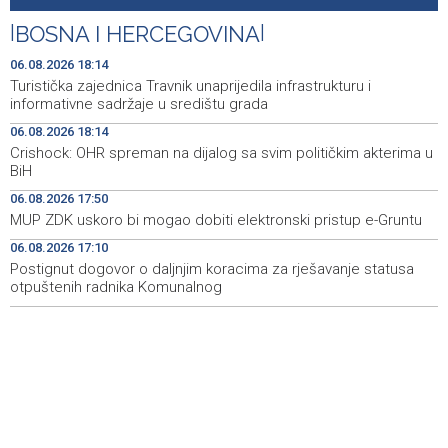
Announcement of events for Friday, 7 August 2026
20:01
|
BOSNA I HERCEGOVINA
|
Drugi Festival bakri okupio mještane i posjetitelje kod
19:55
Livna
06.08.2026 18:14
Turistička zajednica Travnik unaprijedila infrastrukturu i
Novi Travnik receives first direct EU funding for UNESCO
19:45
informativne sadržaje u središtu grada
heritage project
06.08.2026 18:14
Crishock: OHR spreman na dijalog sa svim političkim akterima u
Crishock: OHR maintains an open dialogue with all
19:33
BiH
political stakeholders in BiH
06.08.2026 17:50
Velika nagrada Britanije ostaje u MotoGP kalendaru do
19:32
MUP ZDK uskoro bi mogao dobiti elektronski pristup e-Gruntu
2028. godine
06.08.2026 17:10
Postignut dogovor o daljnjim koracima za rješavanje statusa
Španska krajnja ljevica i desnica ujedinjene protiv
19:29
Maroka kao suorganizatora SP 2030.
otpuštenih radnika Komunalnog