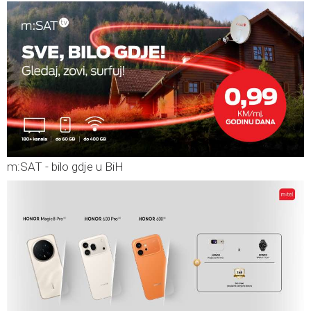
m:SAT - bilo gdje u BiH