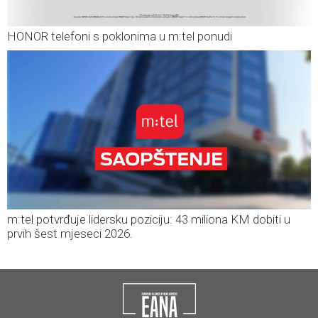
HONOR telefoni s poklonima u m:tel ponudi
m:tel potvrđuje lidersku poziciju: 43 miliona KM dobiti u
prvih šest mjeseci 2026.