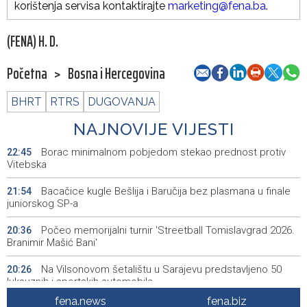
korištenja servisa kontaktirajte
marketing@fena.ba
.
(FENA) H. D.
Početna
>
Bosna i Hercegovina
BHRT
RTRS
DUGOVANJA
NAJNOVIJE VIJESTI
Borac minimalnom pobjedom stekao prednost protiv
22:45
Vitebska
Bacačice kugle Bešlija i Baručija bez plasmana u finale
21:54
juniorskog SP-a
Počeo memorijalni turnir 'Streetball Tomislavgrad 2026.
20:36
Branimir Mašić Bani'
Na Vilsonovom šetalištu u Sarajevu predstavljeno 50
20:26
luksuznih i sportskih automobila
fena.news
fena.biz