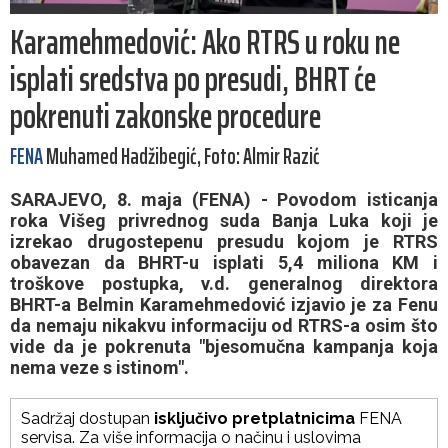
Karamehmedović: Ako RTRS u roku ne
isplati sredstva po presudi, BHRT će
pokrenuti zakonske procedure
FENA
Muhamed Hadžibegić, Foto: Almir Razić
SARAJEVO, 8. maja (FENA) - Povodom isticanja
roka Višeg privrednog suda Banja Luka koji je
izrekao drugostepenu presudu kojom je RTRS
obavezan da BHRT-u isplati 5,4 miliona KM i
troškove postupka, v.d. generalnog direktora
BHRT-a Belmin Karamehmedović izjavio je za Fenu
da nemaju nikakvu informaciju od RTRS-a osim što
vide da je pokrenuta "bjesomučna kampanja koja
nema veze s istinom".
Sadržaj dostupan
isključivo pretplatnicima
FENA
servisa. Za više informacija o načinu i uslovima